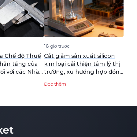
18 giờ trước
a Chế độ Thuế
Cắt giảm sản xuất silicon
hân tầng của
kim loại cải thiện tâm lý thị
i với các Nhà
trường, xu hướng hợp đồng
Quặng Chrome
tương lai tăng nhẹ trong
Đọc thêm
rome
biên độ hẹp [Đánh giá
hàng tuần ngành công
nghiệp silicon của SMM]
ket