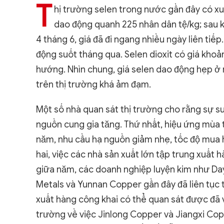
T
hị trường selen trong nước gần đây có xu
dao động quanh 225 nhân dân tệ/kg; sau k
4 tháng 6, giá đã đi ngang nhiều ngày liên tiế
động suốt tháng qua. Selen dioxit có giá khoả
hướng. Nhìn chung, giá selen dao động hẹp ở
trên thị trường khá ảm đạm.
Một số nhà quan sát thị trường cho rằng sự s
nguồn cung gia tăng. Thứ nhất, hiệu ứng mùa 
năm, nhu cầu hạ nguồn giảm nhẹ, tốc độ mua h
hai, việc các nhà sản xuất lớn tập trung xuất 
giữa năm, các doanh nghiệp luyện kim như D
Metals và Yunnan Copper gần đây đã liên tục 
xuất hàng công khai có thể quan sát được đã vư
trường về việc Jinlong Copper và Jiangxi Cop