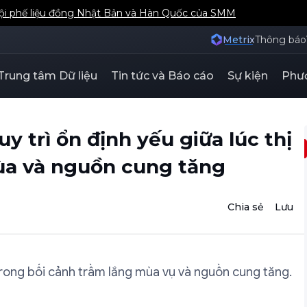
hội phế liệu đồng Nhật Bản và Hàn Quốc của SMM
Metrix
Thông báo
Trung tâm Dữ liệu
Tin tức và Báo cáo
Sự kiện
Phươ
uy trì ổn định yếu giữa lúc thị
ùa và nguồn cung tăng
Chia sẻ
Lưu
trong bối cảnh trầm lắng mùa vụ và nguồn cung tăng.