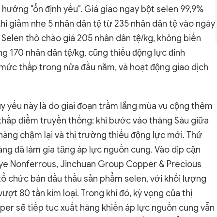
 hướng "ổn định yếu". Giá giao ngay bột selen 99,9%
hi giảm nhẹ 5 nhân dân tệ từ 235 nhân dân tệ vào ngày
p. Selen thô chào giá 205 nhân dân tệ/kg, không biến
ng 170 nhân dân tệ/kg, cũng thiếu động lực định
 mức thấp trong nửa đầu năm, và hoạt động giao dịch
uy yếu này là do giai đoạn trầm lắng mùa vụ cộng thêm
thấp điểm truyền thống: khi bước vào tháng Sáu giữa
àng chậm lại và thị trường thiếu động lực mới. Thứ
hàng đã làm gia tăng áp lực nguồn cung. Vào dịp cận
aye Nonferrous, Jinchuan Group Copper & Precious
tổ chức bán đấu thầu sản phẩm selen, với khối lượng
ợt 80 tấn kim loại. Trong khi đó, kỳ vọng của thị
per sẽ tiếp tục xuất hàng khiến áp lực nguồn cung vẫn