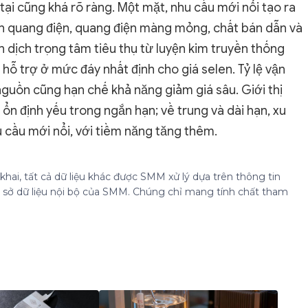
 tại cũng khá rõ ràng. Một mặt, nhu cầu mới nổi tạo ra
h quang điện, quang điện màng mỏng, chất bán dẫn và
n dịch trọng tâm tiêu thụ từ luyện kim truyền thống
hỗ trợ ở mức đáy nhất định cho giá selen. Tỷ lệ vận
uồn cũng hạn chế khả năng giảm giá sâu. Giới thị
ổn định yếu trong ngắn hạn; về trung và dài hạn, xu
 cầu mới nổi, với tiềm năng tăng thêm.
hai, tất cả dữ liệu khác được SMM xử lý dựa trên thông tin
cơ sở dữ liệu nội bộ của SMM. Chúng chỉ mang tính chất tham