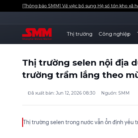
[Thông báo SMM] Về việc bổ sung Hệ số tồn kho xã 
Thị trường
Công nghiệp
Thị trường selen nội địa d
trường trầm lắng theo m
Đã xuất bản
:
Jun 12, 2026 08:30
Nguồn
:
SMM
Thị trường selen trong nước vẫn ổn định yếu 