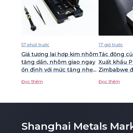
57 phút trước
17 giờ trước
Giá tương lai hợp kim nhôm
Tác động củ
tăng dần, nhôm giao ngay
Xuất khẩu P
ổn định với mức tăng nhẹ
Zimbabwe đố
[Đánh giá giá ADC12 hàng
xuất khẩu 
Đọc thêm
Đọc thêm
ngày]
và Ferroch
Shanghai Metals Mar