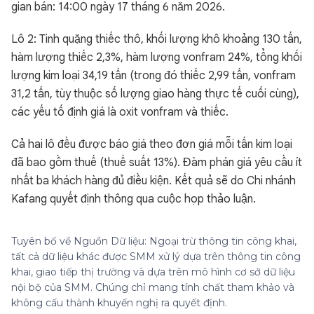
gian bán: 14:00 ngày 17 tháng 6 năm 2026.
Lô 2: Tinh quặng thiếc thô, khối lượng khô khoảng 130 tấn,
hàm lượng thiếc 2,3%, hàm lượng vonfram 24%, tổng khối
lượng kim loại 34,19 tấn (trong đó thiếc 2,99 tấn, vonfram
31,2 tấn, tùy thuộc số lượng giao hàng thực tế cuối cùng),
các yếu tố định giá là oxit vonfram và thiếc.
Cả hai lô đều được báo giá theo đơn giá mỗi tấn kim loại
đã bao gồm thuế (thuế suất 13%). Đàm phán giá yêu cầu ít
nhất ba khách hàng đủ điều kiện. Kết quả sẽ do Chi nhánh
Kafang quyết định thông qua cuộc họp thảo luận.
Tuyên bố về Nguồn Dữ liệu: Ngoại trừ thông tin công khai,
tất cả dữ liệu khác được SMM xử lý dựa trên thông tin công
khai, giao tiếp thị trường và dựa trên mô hình cơ sở dữ liệu
nội bộ của SMM. Chúng chỉ mang tính chất tham khảo và
không cấu thành khuyến nghị ra quyết định.