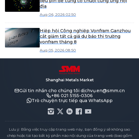
liệu pin để củng cố chuỗi cung ứng nội
địa
Aug 06, 2026 02:50
Hiệp hội Công nghiệp Vonfram Ganzhou
cắt giảm tất cả giá dự báo thị trường
vonfram tháng 8
Aug 05, 2026 08:50
Shanghai Metals Market
Gửi tin nhắn cho chúng tôi
dịchvụ.en@smm.cn
+86 021 5155-0306
Trò chuyện trực tiếp qua WhatsApp
Lưu ý: Bằng việc truy cập trang web này, bạn đồng ý sẽ không sao
chép hoặc tái tạo bất kỳ phần nào nội dung của trang web (bao gồm