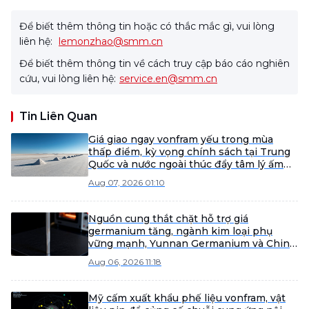
Để biết thêm thông tin hoặc có thắc mắc gì, vui lòng
liên hệ:
lemonzhao@smm.cn
Để biết thêm thông tin về cách truy cập báo cáo nghiên
cứu, vui lòng liên hệ:
service.en@smm.cn
Tin Liên Quan
Giá giao ngay vonfram yếu trong mùa
thấp điểm, kỳ vọng chính sách tại Trung
Quốc và nước ngoài thúc đẩy tâm lý ấm
lên
Aug 07, 2026 01:10
Nguồn cung thắt chặt hỗ trợ giá
germanium tăng, ngành kim loại phụ
vững mạnh, Yunnan Germanium và China
Tungsten High-Tech dẫn đầu đà tăng
Aug 06, 2026 11:18
[SMM Flash]
Mỹ cấm xuất khẩu phế liệu vonfram, vật