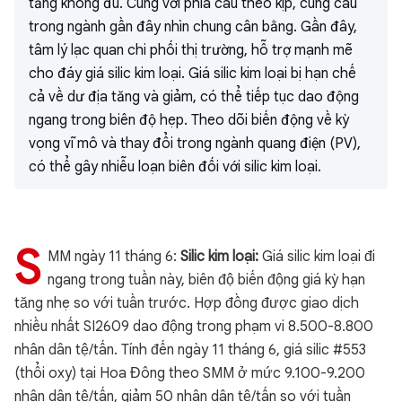
tăng không đủ. Cùng với phía cầu theo kịp, cung cầu
trong ngành gần đây nhìn chung cân bằng. Gần đây,
tâm lý lạc quan chi phối thị trường, hỗ trợ mạnh mẽ
cho đáy giá silic kim loại. Giá silic kim loại bị hạn chế
cả về dư địa tăng và giảm, có thể tiếp tục dao động
ngang trong biên độ hẹp. Theo dõi biến động về kỳ
vọng vĩ mô và thay đổi trong ngành quang điện (PV),
có thể gây nhiễu loạn biên đối với silic kim loại.
S
MM ngày 11 tháng 6:
Silic kim loại:
Giá silic kim loại đi
ngang trong tuần này, biên độ biến động giá kỳ hạn
tăng nhẹ so với tuần trước. Hợp đồng được giao dịch
nhiều nhất SI2609 dao động trong phạm vi 8.500-8.800
nhân dân tệ/tấn. Tính đến ngày 11 tháng 6, giá silic #553
(thổi oxy) tại Hoa Đông theo SMM ở mức 9.100-9.200
nhân dân tệ/tấn, giảm 50 nhân dân tệ/tấn so với tuần