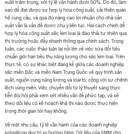
suất trầm trọng, với tỷ lệ vận hành dưới 50%. Do đó, làm
sao để đạt được sự hợp lý hóa công suất, cải thiện quan
hệ cung cầu, và qua đó nâng cao lợi nhuận cho nhà sản
xuất vẫn là vấn đề được chú ý liên tục. Hai cách chính để
hợp lý hóa công suất silic kim loại là đào thải tự nhiên qua
thị trường hoặc đẩy nhanh thông qua chính sách. Trong
tuần, các cuộc thảo luận lại nổi lên về việc sửa đổi tiêu
chuẩn giới hạn tiêu thụ năng lượng cho silic kim loại. Trên
thực tế, có sự khác biệt đáng kể giữa các doanh nghiệp
silic miền Bắc và miền Nam Trung Quốc về quy trình sản
xuất, nguồn cung năng lượng và loại lò, cộng với sự chênh
lệch vùng miền. Việc chuyển đổi từ lý thuyết sang thực
tiễn đòi hỏi phải xem xét nhiều vấn đề phức tạp, và sẽ
theo dõi liệu có kế hoạch khả thi nào được thực hiện
trong thời gian tới hay không.
Về mặt nhu cầu, tỷ lệ vận hành của các doanh nghiệp
polysilicon duy trì xu hướng tăng. Dữ liệu của SMM cho