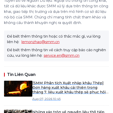
Tuyên bố về Nguồn Dữ liệu: Ngoại trừ thông tin công khai,
tất cả dữ liệu khác được SMM xử lý dựa trên thông tin công
khai, giao tiếp thị trường và dựa trên mô hình cơ sở dữ liệu
nội bộ của SMM. Chúng chỉ mang tính chất tham khảo và
không cấu thành khuyến nghị ra quyết định.
Để biết thêm thông tin hoặc có thắc mắc gì, vui lòng
liên hệ:
lemonzhao@smm.cn
Để biết thêm thông tin về cách truy cập báo cáo nghiên
cứu, vui lòng liên hệ:
service.en@smm.cn
Tin Liên Quan
[SMM Phân tích Xuất nhập khẩu Thép]
Đơn hàng xuất khẩu cải thiện trong
tháng 7, liệu xuất khẩu thép sẽ phục hồi
vào tháng 8?
Aug 07, 2026 10:45
Những xáo trộn về nguyên liệu thô tiếp