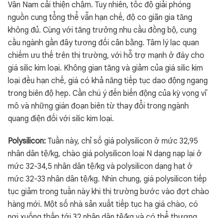
Vân Nam cải thiện chậm. Tuy nhiên, tốc độ giải phóng
nguồn cung tổng thể vẫn hạn chế, độ co giãn gia tăng
không đủ. Cùng với tăng trưởng nhu cầu đồng bộ, cung
cầu ngành gần đây tương đối cân bằng. Tâm lý lạc quan
chiếm ưu thế trên thị trường, với hỗ trợ mạnh ở đáy cho
giá silic kim loại. Không gian tăng và giảm của giá silic kim
loại đều hạn chế, giá có khả năng tiếp tục dao động ngang
trong biên độ hẹp. Cần chú ý đến biến động của kỳ vọng vĩ
mô và những gián đoạn biên từ thay đổi trong ngành
quang điện đối với silic kim loại.
Polysilicon:
Tuần này, chỉ số giá polysilicon ở mức 32,95
nhân dân tệ/kg, chào giá polysilicon loại N dạng nạp lại ở
mức 32-34,5 nhân dân tệ/kg và polysilicon dạng hạt ở
mức 32-33 nhân dân tệ/kg. Nhìn chung, giá polysilicon tiếp
tục giảm trong tuần này khi thị trường bước vào đợt chào
hàng mới. Một số nhà sản xuất tiếp tục hạ giá chào, có
nơi xuống thấp tới 32 nhân dân tệ/kg và có thể thương