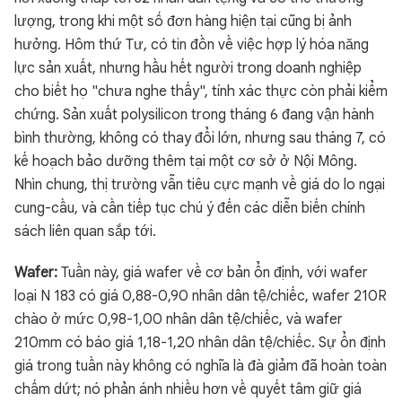
lượng, trong khi một số đơn hàng hiện tại cũng bị ảnh
hưởng. Hôm thứ Tư, có tin đồn về việc hợp lý hóa năng
lực sản xuất, nhưng hầu hết người trong doanh nghiệp
cho biết họ "chưa nghe thấy", tính xác thực còn phải kiểm
chứng. Sản xuất polysilicon trong tháng 6 đang vận hành
bình thường, không có thay đổi lớn, nhưng sau tháng 7, có
kế hoạch bảo dưỡng thêm tại một cơ sở ở Nội Mông.
Nhìn chung, thị trường vẫn tiêu cực mạnh về giá do lo ngại
cung-cầu, và cần tiếp tục chú ý đến các diễn biến chính
sách liên quan sắp tới.
Wafer:
Tuần này, giá wafer về cơ bản ổn định, với wafer
loại N 183 có giá 0,88-0,90 nhân dân tệ/chiếc, wafer 210R
chào ở mức 0,98-1,00 nhân dân tệ/chiếc, và wafer
210mm có báo giá 1,18-1,20 nhân dân tệ/chiếc. Sự ổn định
giá trong tuần này không có nghĩa là đà giảm đã hoàn toàn
chấm dứt; nó phản ánh nhiều hơn về quyết tâm giữ giá