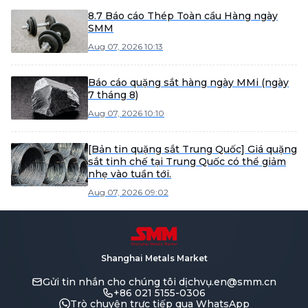
8.7 Báo cáo Thép Toàn cầu Hàng ngày
SMM
Aug 07, 2026 10:13
Báo cáo quặng sắt hàng ngày MMi (ngày
7 tháng 8)
Aug 07, 2026 10:10
[Bản tin quặng sắt Trung Quốc] Giá quặng
sắt tinh chế tại Trung Quốc có thể giảm
nhẹ vào tuần tới.
Aug 07, 2026 09:02
Shanghai Metals Market
Gửi tin nhắn cho chúng tôi
dịchvụ.en@smm.cn
+86 021 5155-0306
Trò chuyện trực tiếp qua WhatsApp