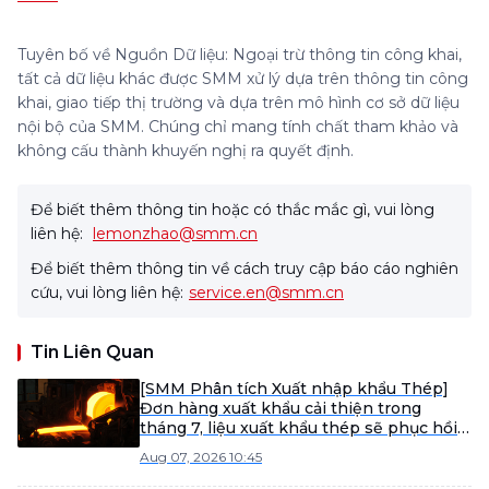
Tuyên bố về Nguồn Dữ liệu: Ngoại trừ thông tin công khai,
tất cả dữ liệu khác được SMM xử lý dựa trên thông tin công
khai, giao tiếp thị trường và dựa trên mô hình cơ sở dữ liệu
nội bộ của SMM. Chúng chỉ mang tính chất tham khảo và
không cấu thành khuyến nghị ra quyết định.
Để biết thêm thông tin hoặc có thắc mắc gì, vui lòng
liên hệ:
lemonzhao@smm.cn
Để biết thêm thông tin về cách truy cập báo cáo nghiên
cứu, vui lòng liên hệ:
service.en@smm.cn
Tin Liên Quan
[SMM Phân tích Xuất nhập khẩu Thép]
Đơn hàng xuất khẩu cải thiện trong
tháng 7, liệu xuất khẩu thép sẽ phục hồi
vào tháng 8?
Aug 07, 2026 10:45