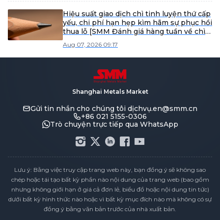
Hiệu suất giao dịch chì tinh luyện thứ cấp
yếu, chi phí hạn hẹp kìm hãm sự phục hồi
thua lỗ [SMM Đánh giá hàng tuần về chì
tinh luyện thứ cấp]
Aug 07, 2026 09:17
Shanghai Metals Market
Gửi tin nhắn cho chúng tôi
dịchvụ.en@smm.cn
+86 021 5155-0306
Trò chuyện trực tiếp qua WhatsApp
Lưu ý: Bằng việc truy cập trang web này, bạn đồng ý sẽ không sao
chép hoặc tái tạo bất kỳ phần nào nội dung của trang web (bao gồm
nhưng không giới hạn ở giá cả đơn lẻ, biểu đồ hoặc nội dung tin tức)
dưới bất kỳ hình thức nào hoặc vì bất kỳ mục đích nào mà không có sự
đồng ý bằng văn bản trước của nhà xuất bản.