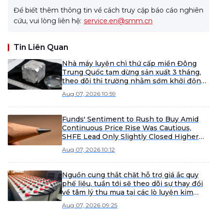
Để biết thêm thông tin về cách truy cập báo cáo nghiên
cứu, vui lòng liên hệ:
service.en@smm.cn
Tin Liên Quan
Nhà máy luyện chì thứ cấp miền Đông
Trung Quốc tạm dừng sản xuất 3 tháng,
theo dõi thị trường nhằm sớm khởi động
lại.
Aug 07, 2026 10:59
Funds' Sentiment to Rush to Buy Amid
Continuous Price Rise Was Cautious,
SHFE Lead Only Slightly Closed Higher
Today [Lead Futures Brief]
Aug 07, 2026 10:12
Nguồn cung thắt chặt hỗ trợ giá ắc quy
phế liệu, tuần tới sẽ theo dõi sự thay đổi
về tâm lý thu mua tại các lò luyện kim
[SMM Scrap Battery Weekly Review]
Aug 07, 2026 09:25