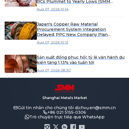
RCs Plummet to Yearly Lows [SMM
Analysis]
Aug 07, 2026 10:14
Japan's Copper Raw Material
Procurement System Integration
Delayed; PPC New Company Plan
Postponed to February 2027 Operation
Aug 07, 2026 10:12
[SMM Analysis]
Sản xuất đồng phục hồi; tỷ lệ vận hành dự
kiến tăng 1,13% vào tuần tới
Aug 07, 2026 08:30
Shanghai Metals Market
Gửi tin nhắn cho chúng tôi
dịchvụ.en@smm.cn
+86 021 5155-0306
Trò chuyện trực tiếp qua WhatsApp