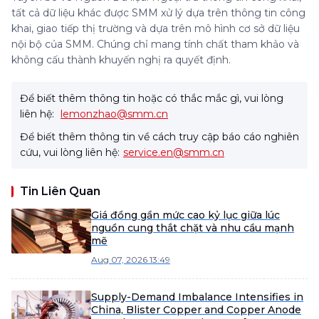
tất cả dữ liệu khác được SMM xử lý dựa trên thông tin công
khai, giao tiếp thị trường và dựa trên mô hình cơ sở dữ liệu
nội bộ của SMM. Chúng chỉ mang tính chất tham khảo và
không cấu thành khuyến nghị ra quyết định.
Để biết thêm thông tin hoặc có thắc mắc gì, vui lòng
liên hệ:
lemonzhao@smm.cn
Để biết thêm thông tin về cách truy cập báo cáo nghiên
cứu, vui lòng liên hệ:
service.en@smm.cn
Tin Liên Quan
Giá đồng gần mức cao kỷ lục giữa lúc
nguồn cung thắt chặt và nhu cầu mạnh
mẽ
Aug 07, 2026 13:49
Supply-Demand Imbalance Intensifies in
China, Blister Copper and Copper Anode