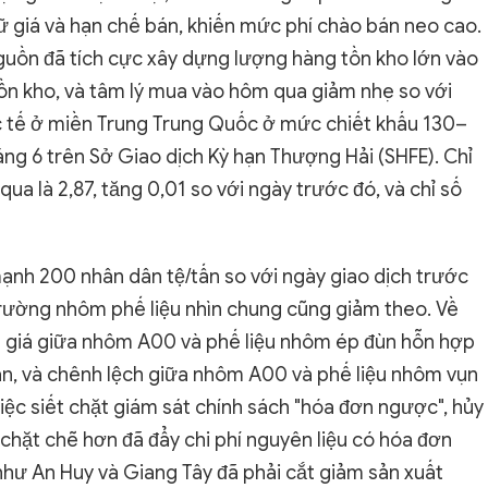
ữ giá và hạn chế bán, khiến mức phí chào bán neo cao.
guồn đã tích cực xây dựng lượng hàng tồn kho lớn vào
 tồn kho, và tâm lý mua vào hôm qua giảm nhẹ so với
ực tế ở miền Trung Trung Quốc ở mức chiết khấu 130–
ng 6 trên Sở Giao dịch Kỳ hạn Thượng Hải (SHFE). Chỉ
a là 2,87, tăng 0,01 so với ngày trước đó, và chỉ số
nh 200 nhân dân tệ/tấn so với ngày giao dịch trước
trường nhôm phế liệu nhìn chung cũng giảm theo. Về
ch giá giữa nhôm A00 và phế liệu nhôm ép đùn hỗn hợp
tấn, và chênh lệch giữa nhôm A00 và phế liệu nhôm vụn
việc siết chặt giám sát chính sách "hóa đơn ngược", hủy
chặt chẽ hơn đã đẩy chi phí nguyên liệu có hóa đơn
như An Huy và Giang Tây đã phải cắt giảm sản xuất