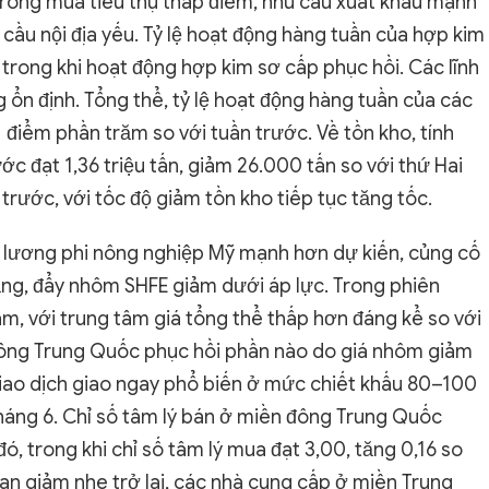
trong mùa tiêu thụ thấp điểm, nhu cầu xuất khẩu mạnh
cầu nội địa yếu. Tỷ lệ hoạt động hàng tuần của hợp kim
 trong khi hoạt động hợp kim sơ cấp phục hồi. Các lĩnh
ổn định. Tổng thể, tỷ lệ hoạt động hàng tuần của các
điểm phần trăm so với tuần trước. Về tồn kho, tính
ớc đạt 1,36 triệu tấn, giảm 26.000 tấn so với thứ Hai
trước, với tốc độ giảm tồn kho tiếp tục tăng tốc.
g lương phi nông nghiệp Mỹ mạnh hơn dự kiến, củng cố
 tăng, đẩy nhôm SHFE giảm dưới áp lực. Trong phiên
, với trung tâm giá tổng thể thấp hơn đáng kể so với
đông Trung Quốc phục hồi phần nào do giá nhôm giảm
giao dịch giao ngay phổ biến ở mức chiết khấu 80–100
háng 6. Chỉ số tâm lý bán ở miền đông Trung Quốc
ó, trong khi chỉ số tâm lý mua đạt 3,00, tăng 0,16 so
ạn giảm nhẹ trở lại, các nhà cung cấp ở miền Trung