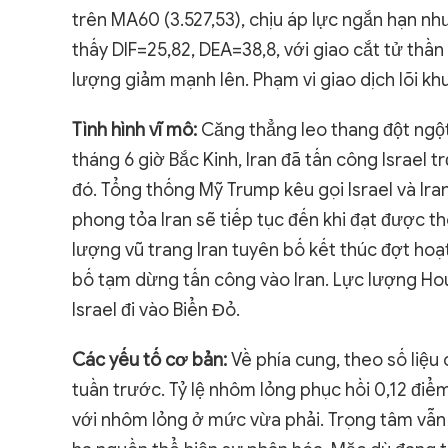
trên MA60 (3.527,53), chịu áp lực ngắn hạn n
thấy DIF=25,82, DEA=38,8, với giao cắt tử thầ
lượng giảm mạnh lên. Phạm vi giao dịch lõi k
Tình hình vĩ mô:
Căng thẳng leo thang đột ngộ
tháng 6 giờ Bắc Kinh, Iran đã tấn công Israel tr
đó. Tổng thống Mỹ Trump kêu gọi Israel và Ira
phong tỏa Iran sẽ tiếp tục đến khi đạt được th
lượng vũ trang Iran tuyên bố kết thúc đợt hoạ
bố tạm dừng tấn công vào Iran. Lực lượng Ho
Israel đi vào Biển Đỏ.
Các yếu tố cơ bản:
Về phía cung, theo số liệ
tuần trước. Tỷ lệ nhôm lỏng phục hồi 0,12 điể
với nhôm lỏng ở mức vừa phải. Trọng tâm vẫn