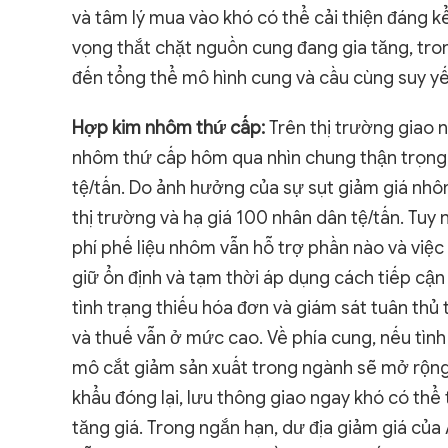
và tâm lý mua vào khó có thể cải thiện đáng k
vọng thắt chặt nguồn cung đang gia tăng, tron
đến tổng thể mô hình cung và cầu cùng suy yế
Hợp kim nhôm thứ cấp:
Trên thị trường giao n
nhôm thứ cấp hôm qua nhìn chung thận trọng
tệ/tấn. Do ảnh hưởng của sự sụt giảm giá nhô
thị trường và hạ giá 100 nhân dân tệ/tấn. Tuy 
phí phế liệu nhôm vẫn hỗ trợ phần nào và việc 
giữ ổn định và tạm thời áp dụng cách tiếp cận 
tình trạng thiếu hóa đơn và giám sát tuân thủ t
và thuế vẫn ở mức cao. Về phía cung, nếu tình
mô cắt giảm sản xuất trong ngành sẽ mở rộng 
khẩu đóng lại, lưu thông giao ngay khó có thể 
tăng giá. Trong ngắn hạn, dư địa giảm giá của