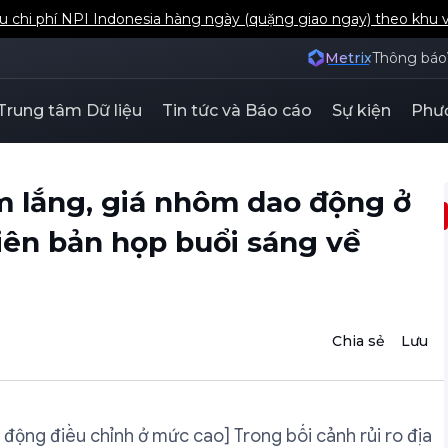
hội phế liệu đồng Nhật Bản và Hàn Quốc của SMM
Metrix
Thông báo
Trung tâm Dữ liệu
Tin tức và Báo cáo
Sự kiện
Phươ
m lắng, giá nhôm dao động ở
iên bản họp buổi sáng về
Chia sẻ
Lưu
 động điều chỉnh ở mức cao] Trong bối cảnh rủi ro địa