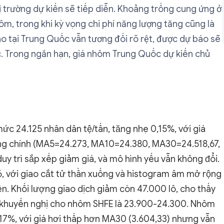
thị trường dự kiến sẽ tiếp diễn. Khoảng trống cung ứng ở
m, trong khi kỳ vọng chi phí năng lượng tăng cũng là
cao tại Trung Quốc vẫn tương đối rõ rệt, được dự báo sẽ
. Trong ngắn hạn, giá nhôm Trung Quốc dự kiến chủ
c 24.125 nhân dân tệ/tấn, tăng nhẹ 0,15%, với giá
ộng chính (MA5=24.273, MA10=24.380, MA30=24.518,67,
y trì sắp xếp giảm giá, và mô hình yếu vẫn không đổi.
, với giao cắt tử thần xuống và histogram âm mở rộng
n. Khối lượng giao dịch giảm còn 47.000 lô, cho thấy
õi khuyến nghị cho nhôm SHFE là 23.900-24.300. Nhôm
17%, với giá hơi thấp hơn MA30 (3.604,33) nhưng vẫn