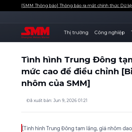
[Thông báo SMM] Về việc bổ sung Hệ số tồn kho xã 
Thị trường
Công nghiệp
Tình hình Trung Đông tạ
mức cao để điều chỉnh [B
nhôm của SMM]
Đã xuất bản
:
Jun 9, 2026 01:21
[Tình hình Trung Đông tạm lắng, giá nhôm dao