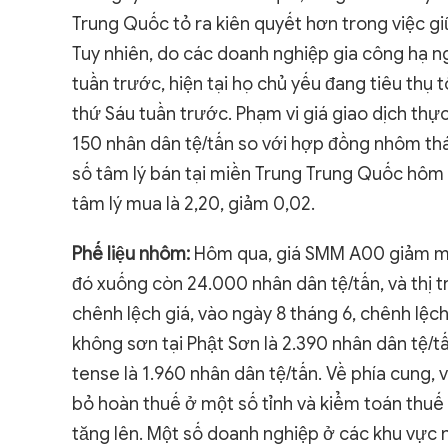
Trung Quốc tỏ ra kiên quyết hơn trong việc gi
Tuy nhiên, do các doanh nghiệp gia công hạ n
tuần trước, hiện tại họ chủ yếu đang tiêu thụ
thứ Sáu tuần trước. Phạm vi giá giao dịch th
150 nhân dân tệ/tấn so với hợp đồng nhôm thá
số tâm lý bán tại miền Trung Trung Quốc hôm qu
tâm lý mua là 2,20, giảm 0,02.
Phế liệu nhôm:
Hôm qua, giá SMM A00 giảm mạ
đó xuống còn 24.000 nhân dân tệ/tấn, và thị 
chênh lệch giá, vào ngày 8 tháng 6, chênh lệ
không sơn tại Phật Sơn là 2.390 nhân dân tệ/
tense là 1.960 nhân dân tệ/tấn. Về phía cung, 
bỏ hoàn thuế ở một số tỉnh và kiểm toán thuế 
tăng lên. Một số doanh nghiệp ở các khu vực 