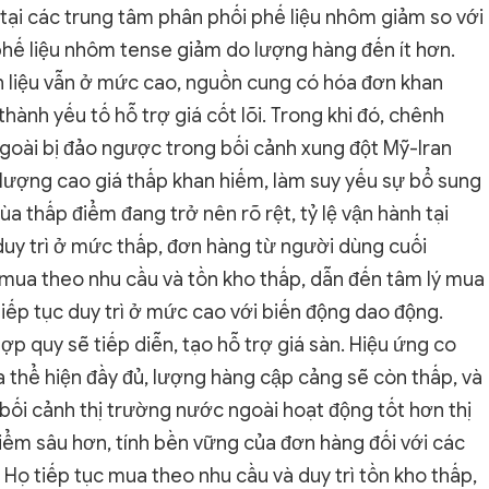
ại các trung tâm phân phối phế liệu nhôm giảm so với
hế liệu nhôm tense giảm do lượng hàng đến ít hơn.
ên liệu vẫn ở mức cao, nguồn cung có hóa đơn khan
hành yếu tố hỗ trợ giá cốt lõi. Trong khi đó, chênh
ngoài bị đảo ngược trong bối cảnh xung đột Mỹ-Iran
lượng cao giá thấp khan hiếm, làm suy yếu sự bổ sung
ùa thấp điểm đang trở nên rõ rệt, tỷ lệ vận hành tại
uy trì ở mức thấp, đơn hàng từ người dùng cuối
 mua theo nhu cầu và tồn kho thấp, dẫn đến tâm lý mua
tiếp tục duy trì ở mức cao với biến động dao động.
 quy sẽ tiếp diễn, tạo hỗ trợ giá sàn. Hiệu ứng co
 thể hiện đầy đủ, lượng hàng cập cảng sẽ còn thấp, và
bối cảnh thị trường nước ngoài hoạt động tốt hơn thị
iểm sâu hơn, tính bền vững của đơn hàng đối với các
 Họ tiếp tục mua theo nhu cầu và duy trì tồn kho thấp,