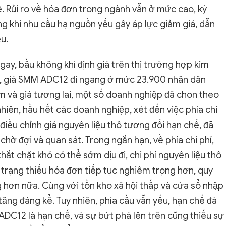
ể. Rủi ro về hóa đơn trong ngành vẫn ở mức cao, kỳ
g khi nhu cầu hạ nguồn yếu gây áp lực giảm giá, dẫn
u.
gay, bầu không khí định giá trên thị trường hợp kim
, giá SMM ADC12 đi ngang ở mức 23.900 nhân dân
m và giá tương lai, một số doanh nghiệp đã chọn theo
nhiên, hầu hết các doanh nghiệp, xét đến việc phía chi
điều chỉnh giá nguyên liệu thô tương đối hạn chế, đã
chờ đợi và quan sát. Trong ngắn hạn, về phía chi phí,
hắt chặt khó có thể sớm dịu đi, chi phí nguyên liệu thô
 trạng thiếu hóa đơn tiếp tục nghiêm trọng hơn, quy
hơn nữa. Cùng với tồn kho xã hội thấp và cửa sổ nhập
tăng đáng kể. Tuy nhiên, phía cầu vẫn yếu, hạn chế đà
 ADC12 là hạn chế, và sự bứt phá lên trên cũng thiếu sự