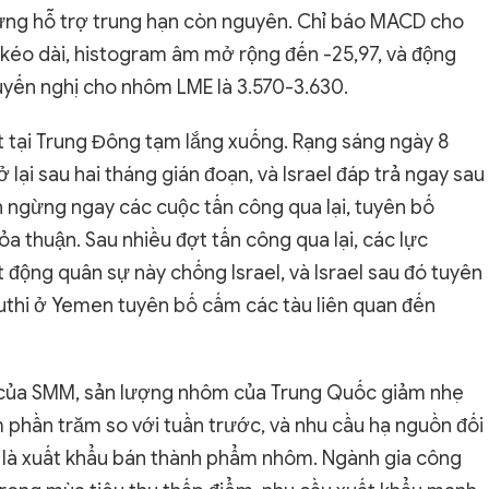
hưng hỗ trợ trung hạn còn nguyên. Chỉ báo MACD cho
n kéo dài, histogram âm mở rộng đến -25,97, và động
huyến nghị cho nhôm LME là 3.570-3.630.
t tại Trung Đông tạm lắng xuống. Rạng sáng ngày 8
ở lại sau hai tháng gián đoạn, và Israel đáp trả ngay sau
n ngừng ngay các cuộc tấn công qua lại, tuyên bố
ỏa thuận. Sau nhiều đợt tấn công qua lại, các lực
t động quân sự này chống Israel, và Israel sau đó tuyên
uthi ở Yemen tuyên bố cấm các tàu liên quan đến
u của SMM, sản lượng nhôm của Trung Quốc giảm nhẹ
m phần trăm so với tuần trước, và nhu cầu hạ nguồn đối
 là xuất khẩu bán thành phẩm nhôm. Ngành gia công