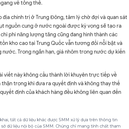
 ngang về tổng thể.
o địa chính trị ở Trung Đông, tâm lý chờ đợi và quan sát
 hụt nguồn cung ở nước ngoài được kỳ vọng sẽ tạo ra
 chi phí năng lượng tăng cũng đang hình thành các
 tồn kho cao tại Trung Quốc vẫn tương đối nổi bật và
g nước. Trong ngắn hạn, giá nhôm trong nước dự kiến
i viết này không cấu thành lời khuyên trực tiếp về
thận trọng khi đưa ra quyết định và không thay thế
 quyết định của khách hàng đều không liên quan đến
hai, tất cả dữ liệu khác được SMM xử lý dựa trên thông tin
cơ sở dữ liệu nội bộ của SMM. Chúng chỉ mang tính chất tham