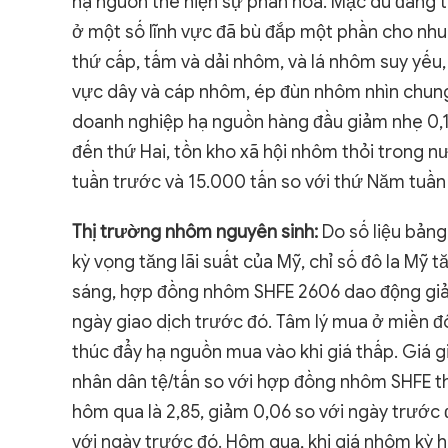
hạ nguồn thể hiện sự phân hóa. Mặc dù đang 
ở một số lĩnh vực đã bù đắp một phần cho nhu 
thứ cấp, tấm và dải nhôm, và lá nhôm suy yếu,
vực dây và cáp nhôm, ép đùn nhôm nhìn chung 
doanh nghiệp hạ nguồn hàng đầu giảm nhẹ 0,1 
đến thứ Hai, tồn kho xã hội nhôm thỏi trong nư
tuần trước và 15.000 tấn so với thứ Năm tuần 
Thị trường nhôm nguyên sinh:
Do số liệu bản
kỳ vọng tăng lãi suất của Mỹ, chỉ số đô la Mỹ
sáng, hợp đồng nhôm SHFE 2606 dao động giảm
ngày giao dịch trước đó. Tâm lý mua ở miền 
thúc đẩy hạ nguồn mua vào khi giá thấp. Giá 
nhân dân tệ/tấn so với hợp đồng nhôm SHFE t
hôm qua là 2,85, giảm 0,06 so với ngày trước đ
với ngày trước đó. Hôm qua, khi giá nhôm kỳ h