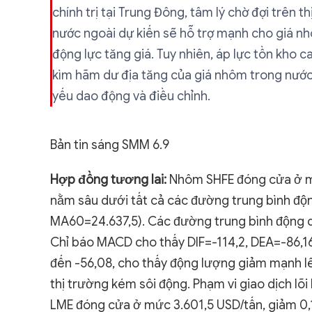
chính trị tại Trung Đông, tâm lý chờ đợi trên 
nước ngoài dự kiến sẽ hỗ trợ mạnh cho giá nhô
động lực tăng giá. Tuy nhiên, áp lực tồn kho 
kìm hãm dư địa tăng của giá nhôm trong nước
yếu dao động và điều chỉnh.
Bản tin sáng SMM 6.9
Hợp đồng tương lai:
Nhôm SHFE đóng cửa ở mứ
nằm sâu dưới tất cả các đường trung bình đ
MA60=24.637,5). Các đường trung bình động du
Chỉ báo MACD cho thấy DIF=-114,2, DEA=-86,16
đến -56,08, cho thấy động lượng giảm mạnh lê
thị trường kém sôi động. Phạm vi giao dịch l
LME đóng cửa ở mức 3.601,5 USD/tấn, giảm 0,