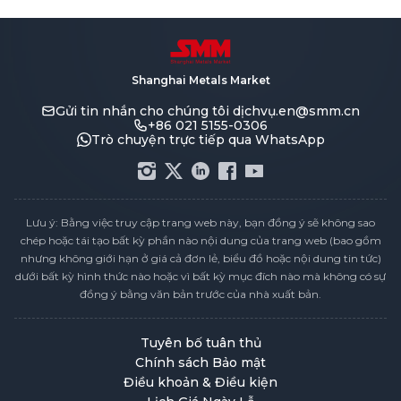
chính sách
Shanghai Metals Market
Gửi tin nhắn cho chúng tôi
dịchvụ.en@smm.cn
+86 021 5155-0306
Trò chuyện trực tiếp qua WhatsApp
Lưu ý: Bằng việc truy cập trang web này, bạn đồng ý sẽ không sao
chép hoặc tái tạo bất kỳ phần nào nội dung của trang web (bao gồm
nhưng không giới hạn ở giá cả đơn lẻ, biểu đồ hoặc nội dung tin tức)
dưới bất kỳ hình thức nào hoặc vì bất kỳ mục đích nào mà không có sự
đồng ý bằng văn bản trước của nhà xuất bản.
Tuyên bố tuân thủ
Chính sách Bảo mật
Điều khoản & Điều kiện