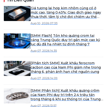
Tin Liên Quan
Giá tương lai hợp kim nhôm củng cố ở
mức cao, tăng 0,43%; Giao dịch giao ngay
thưa thớt, tâm lý chờ đợi chiếm ưu thế
[Đánh giá giá ADC12 hàng ngày]
Aug 10, 2026 07:33
[SMM Flash] Tồn kho quặng crom tại
cảng Trung Quốc duy trì gần mức cao kỷ
lục dù đã hạ nhiệt từ đỉnh tháng 7
Aug 07, 2026 14:35
[Phân tích SMM] Xuất khẩu ferocrom
cacbon cao của Nam Phi giảm nhẹ trong
tháng 6, phản ánh hạn chế nguồn cung
Aug 07, 2026 14:09
[SMM Phân tích] Xuất khẩu quặng crôm
của Nam Phi duy trì trên 2,4 triệu tấn
trong tháng 6 khi sự thống trị của Trung
Quốc gia tăng trong bối cảnh thay đổi
Aug 07, 2026 13:57