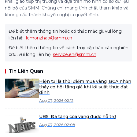
khai, giao tiếp thị trường và dựa trên mô hình cơ sở dữ liệu
nội bộ của SMM. Chúng chỉ mang tính chất tham khảo và
không cấu thành khuyến nghị ra quyết định.
Để biết thêm thông tin hoặc có thắc mắc gì, vui lòng
liên hệ:
lemonzhao@smm.cn
Để biết thêm thông tin về cách truy cập báo cáo nghiên
cứu, vui lòng liên hệ:
service.en@smm.cn
Tin Liên Quan
Hiện tại là thời điểm mua vàng; BCA nhận
thấy cơ hội tăng giá khi lợi suất thực đạt
đỉnh
Aug 07, 2026 02:12
UBS: Đà tăng của vàng được hỗ trợ
Aug 07, 2026 02:08