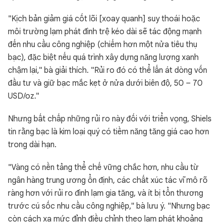
"Kịch bản giảm giá cốt lõi [xoay quanh] suy thoái hoặc
môi trường lạm phát đình trệ kéo dài sẽ tác động mạnh
đến nhu cầu công nghiệp (chiếm hơn một nửa tiêu thụ
bạc), đặc biệt nếu quá trình xây dựng năng lượng xanh
chậm lại," bà giải thích. "Rủi ro đó có thể lấn át dòng vốn
đầu tư và giữ bạc mắc kẹt ở nửa dưới biên độ, 50 – 70
USD/oz."
Nhưng bất chấp những rủi ro này đối với triển vọng, Shiels
tin rằng bạc là kim loại quý có tiềm năng tăng giá cao hơn
trong dài hạn.
"Vàng có nền tảng thể chế vững chắc hơn, nhu cầu từ
ngân hàng trung ương ổn định, các chất xúc tác vĩ mô rõ
ràng hơn với rủi ro đình lạm gia tăng, và ít bị tổn thương
trước cú sốc nhu cầu công nghiệp," bà lưu ý. "Nhưng bạc
còn cách xa mức đỉnh điều chỉnh theo lạm phát khoảng