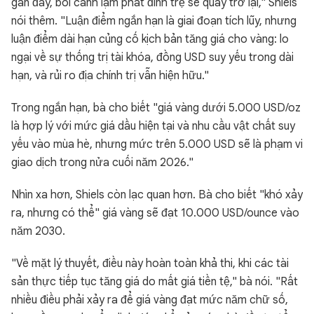
gần đây, bối cảnh lạm phát đình trệ sẽ quay trở lại," Shiels
nói thêm. "Luận điểm ngắn hạn là giai đoạn tích lũy, nhưng
luận điểm dài hạn củng cố kịch bản tăng giá cho vàng: lo
ngại về sự thống trị tài khóa, đồng USD suy yếu trong dài
hạn, và rủi ro địa chính trị vẫn hiện hữu."
Trong ngắn hạn, bà cho biết "giá vàng dưới 5.000 USD/oz
là hợp lý với mức giá dầu hiện tại và nhu cầu vật chất suy
yếu vào mùa hè, nhưng mức trên 5.000 USD sẽ là phạm vi
giao dịch trong nửa cuối năm 2026."
Nhìn xa hơn, Shiels còn lạc quan hơn. Bà cho biết "khó xảy
ra, nhưng có thể" giá vàng sẽ đạt 10.000 USD/ounce vào
năm 2030.
"Về mặt lý thuyết, điều này hoàn toàn khả thi, khi các tài
sản thực tiếp tục tăng giá do mất giá tiền tệ," bà nói. "Rất
nhiều điều phải xảy ra để giá vàng đạt mức năm chữ số,