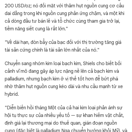
200 USD/oz; nó đối mặt với thâm hụt nguồn cung cơ cấu
dai dẳng trong khi nguồn cung phản ứng chậm, và một khi
cả dòng đầu tư bán lẻ và tổ chức cùng tham gia trở lại,
tiềm năng siết cung là rất lớn."
"Về dài hạn, đòn bẩy của bạc đối với thị trường tăng giá
tài sản cứng chính là tài sản lớn nhất của nó."
Chuyển sang nhóm kim loại bạch kim, Shiels cho biết bối
cảnh vĩ mô đang gây áp lực nặng nề lên cả bạch kim và
palladium, nhưng bạch kim ở vị thế tốt hơn để bứt phá
nhờ thâm hụt nguồn cung kéo dài và nhu cầu mạnh từ xe
hybrid.
"Diễn biến hồi tháng Một của cả hai kim loại phản ánh sự
hội tụ thực sự của nhiều yếu tố — sự khan hiếm vật chất,
định giá lại thương mại do thuế quan, gián đoạn nguồn
cung (đặc biệt là palladium Nga chuyển hướng khỏi Mỹ), và