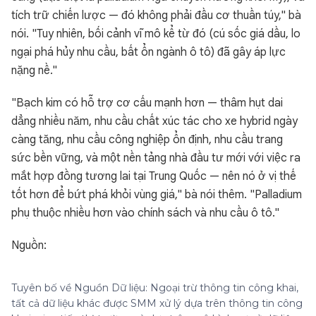
tích trữ chiến lược — đó không phải đầu cơ thuần túy," bà
nói. "Tuy nhiên, bối cảnh vĩ mô kể từ đó (cú sốc giá dầu, lo
ngại phá hủy nhu cầu, bất ổn ngành ô tô) đã gây áp lực
nặng nề."
"Bạch kim có hỗ trợ cơ cấu mạnh hơn — thâm hụt dai
dẳng nhiều năm, nhu cầu chất xúc tác cho xe hybrid ngày
càng tăng, nhu cầu công nghiệp ổn định, nhu cầu trang
sức bền vững, và một nền tảng nhà đầu tư mới với việc ra
mắt hợp đồng tương lai tại Trung Quốc — nên nó ở vị thế
tốt hơn để bứt phá khỏi vùng giá," bà nói thêm. "Palladium
phụ thuộc nhiều hơn vào chính sách và nhu cầu ô tô."
Nguồn:
Tuyên bố về Nguồn Dữ liệu: Ngoại trừ thông tin công khai,
tất cả dữ liệu khác được SMM xử lý dựa trên thông tin công