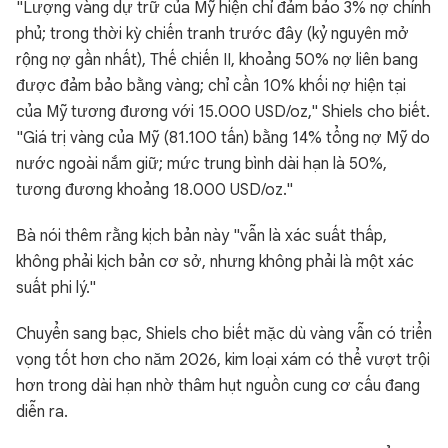
"Lượng vàng dự trữ của Mỹ hiện chỉ đảm bảo 3% nợ chính
phủ; trong thời kỳ chiến tranh trước đây (kỷ nguyên mở
rộng nợ gần nhất), Thế chiến II, khoảng 50% nợ liên bang
được đảm bảo bằng vàng; chỉ cần 10% khối nợ hiện tại
của Mỹ tương đương với 15.000 USD/oz," Shiels cho biết.
"Giá trị vàng của Mỹ (81.100 tấn) bằng 14% tổng nợ Mỹ do
nước ngoài nắm giữ; mức trung bình dài hạn là 50%,
tương đương khoảng 18.000 USD/oz."
Bà nói thêm rằng kịch bản này "vẫn là xác suất thấp,
không phải kịch bản cơ sở, nhưng không phải là một xác
suất phi lý."
Chuyển sang bạc, Shiels cho biết mặc dù vàng vẫn có triển
vọng tốt hơn cho năm 2026, kim loại xám có thể vượt trội
hơn trong dài hạn nhờ thâm hụt nguồn cung cơ cấu đang
diễn ra.