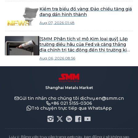
Kiểm tra biểu đồ vàng: Đảo chiều tăng giá
đang dần hình thành
Aug 07, 2026 01:48
[SMM Phân tích vĩ mô Kim loại quý] Lập
trường diều hâu của Fed và căng thẳng
địa chính trị tác động đến thị trường kim
loại quý
Aug 06, 2026 08:56
Shanghai Metals Market
Gửi tin nhắn cho chúng tôi
dịchvụ.en@smm.cn
+86 021 5155-0306
Trò chuyện trực tiếp qua WhatsApp
Lưu ý: Bằng việc truy cập trang web này, bạn đồng ý sẽ không sao