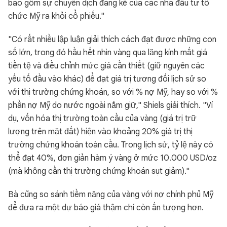
bao gồm sự chuyển dịch đáng kể của các nhà đầu tư tổ
chức Mỹ ra khỏi cổ phiếu."
"Có rất nhiều lập luận giải thích cách đạt được những con
số lớn, trong đó hầu hết nhìn vàng qua lăng kính mất giá
tiền tệ và điều chỉnh mức giá cần thiết (giữ nguyên các
yếu tố đầu vào khác) để đạt giá trị tương đối lịch sử so
với thị trường chứng khoán, so với % nợ Mỹ, hay so với %
phần nợ Mỹ do nước ngoài nắm giữ," Shiels giải thích. "Ví
dụ, vốn hóa thị trường toàn cầu của vàng (giá trị trữ
lượng trên mặt đất) hiện vào khoảng 20% giá trị thị
trường chứng khoán toàn cầu. Trong lịch sử, tỷ lệ này có
thể đạt 40%, đơn giản hàm ý vàng ở mức 10.000 USD/oz
(mà không cần thị trường chứng khoán sụt giảm)."
Bà cũng so sánh tiềm năng của vàng với nợ chính phủ Mỹ
để đưa ra một dự báo giá thậm chí còn ấn tượng hơn.