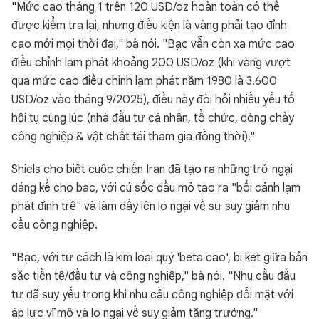
"Mức cao tháng 1 trên 120 USD/oz hoàn toàn có thể
được kiểm tra lại, nhưng điều kiện là vàng phải tạo đỉnh
cao mới mọi thời đại," bà nói. "Bạc vẫn còn xa mức cao
điều chỉnh lạm phát khoảng 200 USD/oz (khi vàng vượt
qua mức cao điều chỉnh lạm phát năm 1980 là 3.600
USD/oz vào tháng 9/2025), điều này đòi hỏi nhiều yếu tố
hội tụ cùng lúc (nhà đầu tư cá nhân, tổ chức, dòng chảy
công nghiệp & vật chất tái tham gia đồng thời)."
Shiels cho biết cuộc chiến Iran đã tạo ra những trở ngại
đáng kể cho bạc, với cú sốc dầu mỏ tạo ra "bối cảnh lạm
phát đình trệ" và làm dấy lên lo ngại về sự suy giảm nhu
cầu công nghiệp.
"Bạc, với tư cách là kim loại quý 'beta cao', bị kẹt giữa bản
sắc tiền tệ/đầu tư và công nghiệp," bà nói. "Nhu cầu đầu
tư đã suy yếu trong khi nhu cầu công nghiệp đối mặt với
áp lực vĩ mô và lo ngại về suy giảm tăng trưởng."