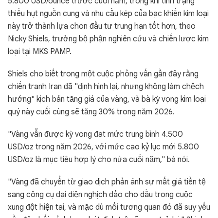
5.800 USD/ounce trước cuối năm, trong khi tình trạng
thiếu hụt nguồn cung và nhu cầu kép của bạc khiến kim loại
này trở thành lựa chọn đầu tư trung hạn tốt hơn, theo
Nicky Shiels, trưởng bộ phận nghiên cứu và chiến lược kim
loại tại MKS PAMP.
Shiels cho biết trong một cuộc phỏng vấn gần đây rằng
chiến tranh Iran đã "định hình lại, nhưng không làm chệch
hướng" kịch bản tăng giá của vàng, và bà kỳ vọng kim loại
quý này cuối cùng sẽ tăng 30% trong năm 2026.
"Vàng vẫn được kỳ vọng đạt mức trung bình 4.500
USD/oz trong năm 2026, với mức cao kỷ lục mới 5.800
USD/oz là mục tiêu hợp lý cho nửa cuối năm," bà nói.
"Vàng đã chuyển từ giao dịch phản ánh sự mất giá tiền tệ
sang công cụ đại diện nghịch đảo cho dầu trong cuộc
xung đột hiện tại, và mặc dù mối tương quan đó đã suy yếu