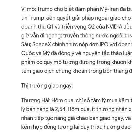
Vĩ mô: Trump cho biết đàm phán Mỹ-Iran đã b
tin Trump kiên quyết giải pháp ngoại giao cho
doanh thu Q1 và triển vọng Q2 của NVIDIA đề
giờ vẫn đi ngang; truyền thông nước ngoài đư
Sáu; SpaceX chính thức nộp đơn IPO với doanh
Quốc và Mỹ đã đồng ý về nguyên tắc thảo luận
phẩm có quy mô tương đương trong khuôn khổ
tem giao dịch chứng khoán trong bốn tháng đ
Thị trường giao ngay:
Thượng Hải: Hôm qua, chỉ số tâm lý mua kẽm ti
lý bán hàng là 2,54. Hôm qua, ít thương nhân 
nhân tiếp tục nâng giá chào bán giao ngay, và 
kẽm hợp đồng tương lai duy trì xu hướng dao 