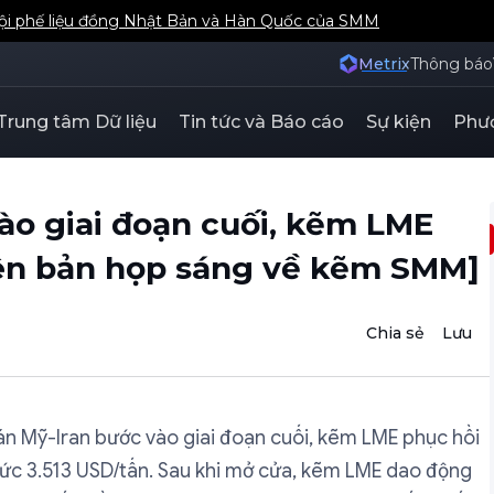
hội phế liệu đồng Nhật Bản và Hàn Quốc của SMM
Metrix
Thông báo
Trung tâm Dữ liệu
Tin tức và Báo cáo
Sự kiện
Phươ
ào giai đoạn cuối, kẽm LME
iên bản họp sáng về kẽm SMM]
Chia sẻ
Lưu
n Mỹ-Iran bước vào giai đoạn cuối, kẽm LME phục hồi
c 3.513 USD/tấn. Sau khi mở cửa, kẽm LME dao động