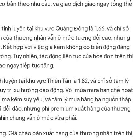
ơ bản theo nhu cầu, và giao dịch giao ngay tổng thể
inh luyện tại khu vực Quảng Đông là 1,66, và chỉ số
bán của thương nhân vẫn ở mức tương đối cao, nhưng
 Kết hợp với việc giá kẽm không có biến động đáng
ờng. Tuy nhiên, tác động liên tục của hóa đơn trên thị
ao ngay tiếp tục tăng.
luyện tại khu vực Thiên Tân là 1,82, và chỉ số tâm lý
duy trì xu hướng dao động. Với mùa mưa hạn chế hoạt
 mạ kẽm suy yếu, và tâm lý mua hàng hạ nguồn thấp.
i dồi dào, nhưng phí premium xuất hàng của thương
 nhìn chung vẫn ở mức vừa phải.
ng. Giá chào bán xuất hàng của thương nhân trên thị