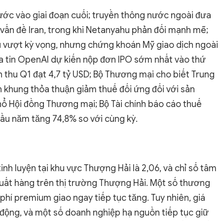
ước vào giai đoạn cuối; truyền thông nước ngoài đưa
 vấn đề Iran, trong khi Netanyahu phản đối mạnh mẽ;
u vượt kỳ vọng, nhưng chứng khoán Mỹ giao dịch ngoài
a tin OpenAI dự kiến nộp đơn IPO sớm nhất vào thứ
 thu Q1 đạt 4,7 tỷ USD; Bộ Thương mại cho biết Trung
 khung thỏa thuận giảm thuế đối ứng đối với sản
 Hội đồng Thương mại; Bộ Tài chính báo cáo thuế
ầu năm tăng 74,8% so với cùng kỳ.
nh luyện tại khu vực Thượng Hải là 2,06, và chỉ số tâm
xuất hàng trên thị trường Thượng Hải. Một số thương
phí premium giao ngay tiếp tục tăng. Tuy nhiên, giá
động, và một số doanh nghiệp hạ nguồn tiếp tục giữ