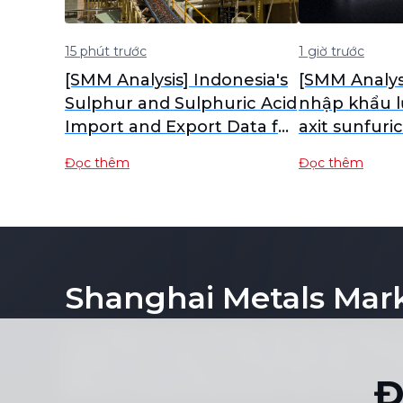
15 phút trước
1 giờ trước
[SMM Analysis] Indonesia's
[SMM Analysi
Sulphur and Sulphuric Acid
nhập khẩu l
Import and Export Data for
axit sunfuri
June
tháng 6
Đọc thêm
Đọc thêm
Shanghai Metals Mar
Lưu ý: Bằng việc truy cập trang web này, bạn đồng ý 
kỳ phần nào nội dung của trang web (bao gồm nhưng k
biểu đồ hoặc nội dung tin tức) dưới bất kỳ hình thức 
Đ
không có sự đồng ý bằng văn bản trước của nhà xuất 