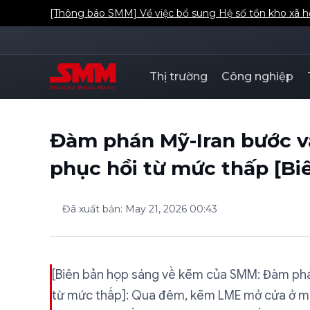
[Thông báo SMM] Về việc bổ sung Hệ số tồn kho xã 
Thị trường
Công nghiệp
Đàm phán Mỹ-Iran bước v
phục hồi từ mức thấp [B
Đã xuất bản
:
May 21, 2026 00:43
[Biên bản họp sáng về kẽm của SMM: Đàm phá
từ mức thấp]: Qua đêm, kẽm LME mở cửa ở mứ