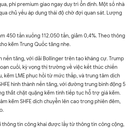
ua, phí premium giao ngay duy trì ổn định. Một số nhà
ua chủ yếu áp dụng thái độ chờ đợi quan sát. Lượng
iảm 450 tấn xuống 112.050 tấn, giảm 0,4%. Theo thông
n kho kẽm Trung Quốc tăng nhẹ.
nến tăng, với dải Bollinger trên tạo kháng cự. Trump
oạn cuối, kỳ vọng thị trường về việc kết thúc chiến
ếu, kẽm LME phục hồi từ mức thấp, và trung tâm dịch
HFE hình thành nến tăng, với đường trung bình động 5
ng thắt chặt quặng kẽm tinh tiếp tục hỗ trợ giá kẽm.
 tâm kẽm SHFE dịch chuyển lên cao trong phiên đêm,
o.
i thông tin công khai được lấy từ thông tin công cộng,