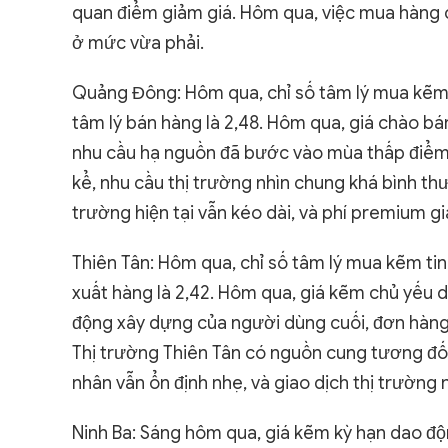
quan điểm giảm giá. Hôm qua, việc mua hàng c
ở mức vừa phải.
Quảng Đông: Hôm qua, chỉ số tâm lý mua kẽm t
tâm lý bán hàng là 2,48. Hôm qua, giá chào 
nhu cầu hạ nguồn đã bước vào mùa thấp điểm.
kể, nhu cầu thị trường nhìn chung khá bình thư
trường hiện tại vẫn kéo dài, và phí premium gi
Thiên Tân: Hôm qua, chỉ số tâm lý mua kẽm tinh 
xuất hàng là 2,42. Hôm qua, giá kẽm chủ yếu 
động xây dựng của người dùng cuối, đơn hàng
Thị trường Thiên Tân có nguồn cung tương đố
nhân vẫn ổn định nhẹ, và giao dịch thị trường
Ninh Ba: Sáng hôm qua, giá kẽm kỳ hạn dao độ