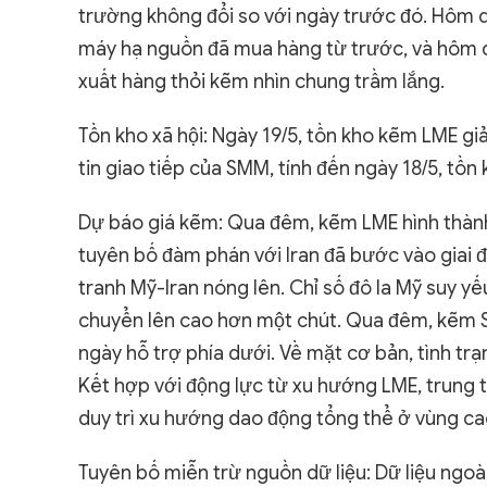
trường không đổi so với ngày trước đó. Hôm q
máy hạ nguồn đã mua hàng từ trước, và hôm q
xuất hàng thỏi kẽm nhìn chung trầm lắng.
Tồn kho xã hội: Ngày 19/5, tồn kho kẽm LME g
tin giao tiếp của SMM, tính đến ngày 18/5, tồ
Dự báo giá kẽm: Qua đêm, kẽm LME hình thành 
tuyên bố đàm phán với Iran đã bước vào giai đ
tranh Mỹ-Iran nóng lên. Chỉ số đô la Mỹ suy y
chuyển lên cao hơn một chút. Qua đêm, kẽm S
ngày hỗ trợ phía dưới. Về mặt cơ bản, tình trạ
Kết hợp với động lực từ xu hướng LME, trung
duy trì xu hướng dao động tổng thể ở vùng ca
Tuyên bố miễn trừ nguồn dữ liệu: Dữ liệu ngoà