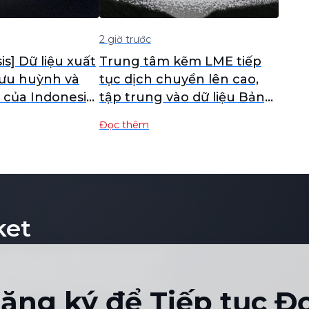
2 giờ trước
s] Dữ liệu xuất
Trung tâm kẽm LME tiếp
ưu huỳnh và
tục dịch chuyển lên cao,
c của Indonesia
tập trung vào dữ liệu Bảng
lương phi nông nghiệp sắp
Đọc thêm
tới [Biên bản họp buổi sáng
về kẽm SMM]
ket
sẽ không sao chép hoặc tái tạo bất
hông giới hạn ở giá cả đơn lẻ,
nào hoặc vì bất kỳ mục đích nào mà
ăng ký để Tiếp tục Đ
bản.