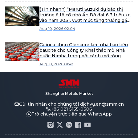
(Tin nhanh) “Maruti Suzuki dự báo thị
trường ô tô cỡ nhỏ Ấn Độ đạt 6,3 triệu xe
vào năm 2031, vượt mức tăng trưởng gần
đây”
Aug 10, 2026 02:04
Guinea chọn Glencore làm nhà bao tiêu
bauxite cho Công ty Khai thác mỏ Nhà
nước Nimba trong bối cảnh mở rộng
Aug 10, 2026 01:47
Shanghai Metals Market
Gửi tin nhắn cho chúng tôi
dịchvụ.en@smm.cn
+86 021 5155-0306
Trò chuyện trực tiếp qua WhatsApp