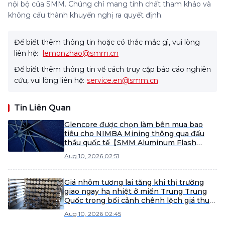
nội bộ của SMM. Chúng chỉ mang tính chất tham khảo và
không cấu thành khuyến nghị ra quyết định.
Để biết thêm thông tin hoặc có thắc mắc gì, vui lòng
liên hệ:
lemonzhao@smm.cn
Để biết thêm thông tin về cách truy cập báo cáo nghiên
cứu, vui lòng liên hệ:
service.en@smm.cn
Tin Liên Quan
Glencore được chọn làm bên mua bao
tiêu cho NIMBA Mining thông qua đấu
thầu quốc tế【SMM Aluminum Flash
News】
Aug 10, 2026 02:51
Giá nhôm tương lai tăng khi thị trường
giao ngay hạ nhiệt ở miền Trung Trung
Quốc trong bối cảnh chênh lệch giá thu
hẹp
Aug 10, 2026 02:45