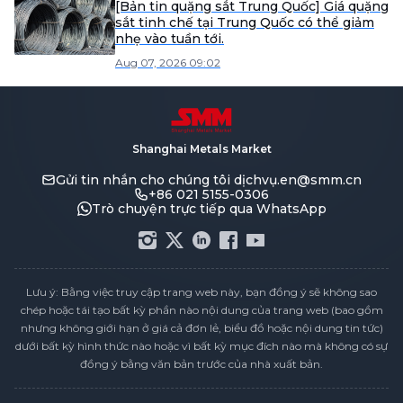
[Bản tin quặng sắt Trung Quốc] Giá quặng
sắt tinh chế tại Trung Quốc có thể giảm
nhẹ vào tuần tới.
Aug 07, 2026 09:02
Shanghai Metals Market
Gửi tin nhắn cho chúng tôi
dịchvụ.en@smm.cn
+86 021 5155-0306
Trò chuyện trực tiếp qua WhatsApp
Lưu ý: Bằng việc truy cập trang web này, bạn đồng ý sẽ không sao
chép hoặc tái tạo bất kỳ phần nào nội dung của trang web (bao gồm
nhưng không giới hạn ở giá cả đơn lẻ, biểu đồ hoặc nội dung tin tức)
dưới bất kỳ hình thức nào hoặc vì bất kỳ mục đích nào mà không có sự
đồng ý bằng văn bản trước của nhà xuất bản.