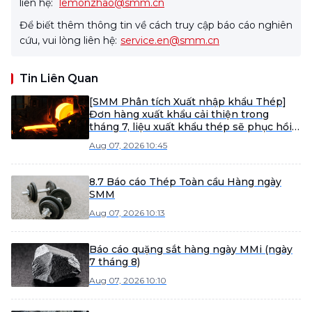
liên hệ:
lemonzhao@smm.cn
Để biết thêm thông tin về cách truy cập báo cáo nghiên
cứu, vui lòng liên hệ:
service.en@smm.cn
Tin Liên Quan
[SMM Phân tích Xuất nhập khẩu Thép]
Đơn hàng xuất khẩu cải thiện trong
tháng 7, liệu xuất khẩu thép sẽ phục hồi
vào tháng 8?
Aug 07, 2026 10:45
8.7 Báo cáo Thép Toàn cầu Hàng ngày
SMM
Aug 07, 2026 10:13
Báo cáo quặng sắt hàng ngày MMi (ngày
7 tháng 8)
Aug 07, 2026 10:10