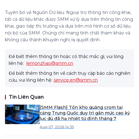
Tuyên bố về Nguồn Dữ liệu: Ngoại trừ thông tin công khai,
tất cả dữ liệu khác được SMM xử lý dựa trên thông tin công
khai, giao tiếp thị trường và dựa trên mô hình cơ sở dữ liệu
nội bộ của SMM. Chúng chỉ mang tính chất tham khảo và
không cấu thành khuyến nghị ra quyết định.
Để biết thêm thông tin hoặc có thắc mắc gì, vui lòng
liên hệ:
lemonzhao@smm.cn
Để biết thêm thông tin về cách truy cập báo cáo nghiên
cứu, vui lòng liên hệ:
service.en@smm.cn
Tin Liên Quan
[SMM Flash] Tồn kho quặng crom tại
cảng Trung Quốc duy trì gần mức cao kỷ
lục dù đã hạ nhiệt từ đỉnh tháng 7
Aug 07, 2026 14:35