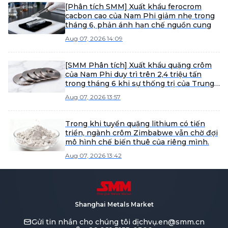
[Phân tích SMM] Xuất khẩu ferocrom
cacbon cao của Nam Phi giảm nhẹ trong
tháng 6, phản ánh hạn chế nguồn cung
Aug 07, 2026 14:09
[SMM Phân tích] Xuất khẩu quặng crôm
của Nam Phi duy trì trên 2,4 triệu tấn
trong tháng 6 khi sự thống trị của Trung
Quốc gia tăng trong bối cảnh thay đổi
Aug 07, 2026 13:57
chính sách
Trong khi tuyển quặng lithium có tiến
triển, ngành crôm Zimbabwe vẫn chờ đợi
mô hình chế biến thuê của riêng mình.
Aug 07, 2026 13:42
Shanghai Metals Market
Gửi tin nhắn cho chúng tôi
dịchvụ.en@smm.cn