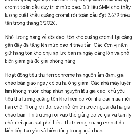
cromit toàn cầu duy trì ở mức cao. Dữ liệu SMM cho thấy
lượng xuất khẩu quặng cromit rời toàn cầu đạt 2,679 triệu
tấn trong tháng 3/2026.
Nhờ lượng hàng về dồi dào, tồn kho quặng cromit tại cảng
gần đây đã tăng lên mức cao 4 triệu tấn. Các đơn vị nắm
giữ hàng tồn kho chịu áp lực bán ra ngày càng lớn và phổ
biến giảm giá để giải phóng hàng.
Hoạt động tiêu thụ ferrochrome hạ nguồn ảm đạm, giá
chào bán giao ngay có xu hướng giảm. Các nhà máy luyện
kim không muốn chấp nhận nguyên liệu giá cao, chủ yếu
tiêu thụ lượng quặng tồn kho hiện có với nhu cầu mua mới
hạn chế. Trong khi đó, các mỏ lớn ở nước ngoài đã hạ giá
chào bán. Thị trường rơi vào thế giằng co về giá và tâm lý
chờ đợi quan sát phổ biến. Thị trường quặng cromit dự
kiến tiếp tục yếu và biến động trong ngắn hạn.