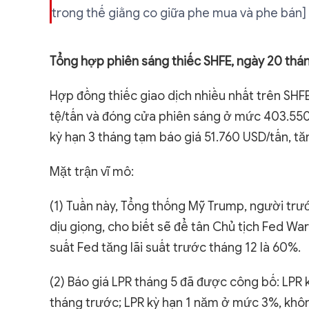
trong thế giằng co giữa phe mua và phe bán]
Tổng hợp phiên sáng thiếc SHFE, ngày 20 thá
Hợp đồng thiếc giao dịch nhiều nhất trên SH
tệ/tấn và đóng cửa phiên sáng ở mức 403.550 
kỳ hạn 3 tháng tạm báo giá 51.760 USD/tấn, tă
Mặt trận vĩ mô:
(1) Tuần này, Tổng thống Mỹ Trump, người trước
dịu giọng, cho biết sẽ để tân Chủ tịch Fed Wa
suất Fed tăng lãi suất trước tháng 12 là 60%.
(2) Báo giá LPR tháng 5 đã được công bố: LPR 
tháng trước; LPR kỳ hạn 1 năm ở mức 3%, khôn