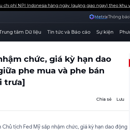
u chi phí NPI Indonesia hàng ngày (quặng giao ngay) theo khu 
Metrix
Thông báo
Trung tâm Dữ liệu
Tin tức và Báo cáo
Sự kiện
Phươ
nhậm chức, giá kỳ hạn dao
giữa phe mua và phe bán
 trưa]
Chia sẻ
Lưu
ân Chủ tịch Fed Mỹ sắp nhậm chức, giá kỳ hạn dao động