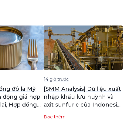
14 giờ trước
ồng đô la Mỹ
[SMM Analysis] Dữ liệu xuất
n động giá hợp
nhập khẩu lưu huỳnh và
lai, Hợp đồng
axit sunfuric của Indonesia
iao dịch nhiều
tháng 6
Đọc thêm
HFE đi ngang
n sáng [SMM