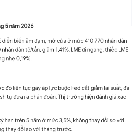
ng 5 năm 2026
FE diễn biến ảm đạm, mở cửa ở mức 410.770 nhân dân
nhân dân tệ/tấn, giảm 1,41%. LME đi ngang, thiếc LME
ng nhẹ 0,19%.
 đó liên tục gây áp lực buộc Fed cắt giảm lãi suất, đã
rsh tự đưa ra phán đoán. Thị trường hiện đánh giá xác
kỳ hạn trên 5 năm ở mức 3,5%, không thay đổi so với
g thay đổi so với tháng trước.