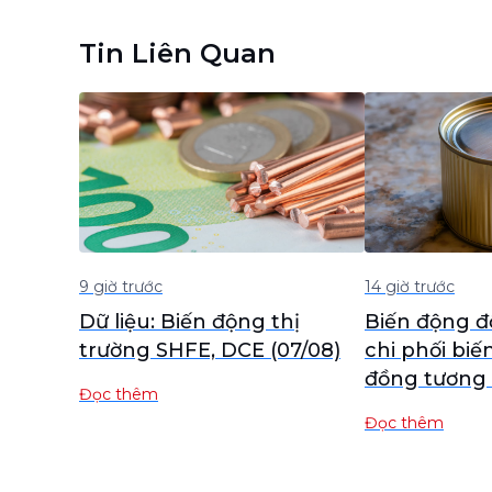
Tin Liên Quan
9 giờ trước
14 giờ trước
Dữ liệu: Biến động thị
Biến động đ
trường SHFE, DCE (07/08)
chi phối biế
đồng tương 
Đọc thêm
thiếc được g
Đọc thêm
nhất trên S
trong phiê