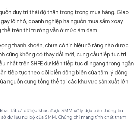
guồn duy trì thái độ thận trọng trong mua hàng. Giao
 ngay lô nhỏ, doanh nghiệp hạ nguồn mua sắm xoay
g thể trên thị trường vẫn ở mức ảm đạm.
 vọng thanh khoản, chưa có tín hiệu rõ ràng nào được
nh cũng không có thay đổi mới, cung cầu tiếp tục trì
iều nhất trên SHFE dự kiến tiếp tục đi ngang trong ngắn
 cần tiếp tục theo dõi biến động biên của tâm lý dòng
của nguồn cung tổng thể tại các khu vực sản xuất lớn
hai, tất cả dữ liệu khác được SMM xử lý dựa trên thông tin
cơ sở dữ liệu nội bộ của SMM. Chúng chỉ mang tính chất tham