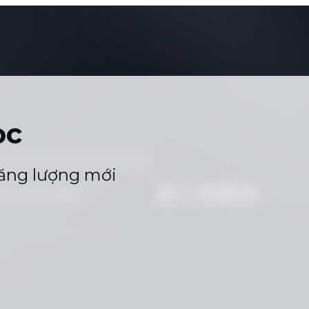
ọc
ển dụng
Sơ Đồ Trang Web
|
năng lượng mới
 qua WhatsApp