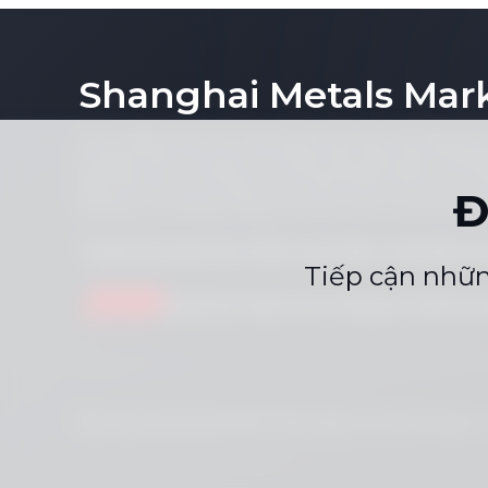
Đánh giá gi
thiếc]
Shanghai Metals Mar
Lưu ý: Bằng việc truy cập trang web này, bạn đồng ý 
kỳ phần nào nội dung của trang web (bao gồm nhưng k
biểu đồ hoặc nội dung tin tức) dưới bất kỳ hình thức 
Đ
không có sự đồng ý bằng văn bản trước của nhà xuất 
Tuyên bố tuân thủ
Chính sách Bảo mật
Điều k
|
|
Tiếp cận nhữn
Gửi tin nhắn cho chúng tôi
dịchvụ
Bản quyền © 2026 SMM Information & Technology Co.