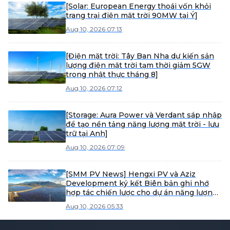
[Solar: European Energy thoái vốn khỏi
trang trại điện mặt trời 90MW tại Ý]
Aug 10, 2026 07:13
[Điện mặt trời: Tây Ban Nha dự kiến sản
lượng điện mặt trời tạm thời giảm 5GW
trong nhật thực tháng 8]
Aug 10, 2026 07:12
[Storage: Aura Power và Verdant sáp nhập
để tạo nền tảng năng lượng mặt trời - lưu
trữ tại Anh]
Aug 10, 2026 07:09
[SMM PV News] Hengxi PV và Aziz
Development ký kết Biên bản ghi nhớ
hợp tác chiến lược cho dự án năng lượng
3GW
Aug 10, 2026 05:33