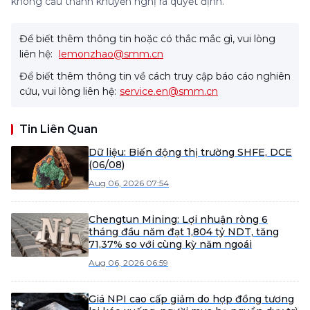
không cấu thành khuyến nghị ra quyết định.
Để biết thêm thông tin hoặc có thắc mắc gì, vui lòng
liên hệ:
lemonzhao@smm.cn
Để biết thêm thông tin về cách truy cập báo cáo nghiên
cứu, vui lòng liên hệ:
service.en@smm.cn
Tin Liên Quan
Dữ liệu: Biến động thị trường SHFE, DCE
(06/08)
Aug 06, 2026 07:54
Chengtun Mining: Lợi nhuận ròng 6
tháng đầu năm đạt 1,804 tỷ NDT, tăng
71,37% so với cùng kỳ năm ngoái
Aug 06, 2026 06:59
Giá NPI cao cấp giảm do hợp đồng tương