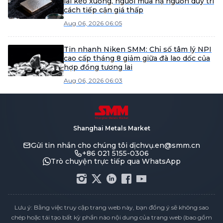
lai kéo xuống, người mua hạ nguồn duy trì
cách tiếp cận giá thấp
Aug 06, 2026 06:05
Tin nhanh Niken SMM: Chỉ số tâm lý NPI
cao cấp tháng 8 giảm giữa đà lao dốc của
hợp đồng tương lai
Aug 06, 2026 06:03
Shanghai Metals Market
Gửi tin nhắn cho chúng tôi
dịchvụ.en@smm.cn
+86 021 5155-0306
Trò chuyện trực tiếp qua WhatsApp
Lưu ý: Bằng việc truy cập trang web này, bạn đồng ý sẽ không sao
chép hoặc tái tạo bất kỳ phần nào nội dung của trang web (bao gồm