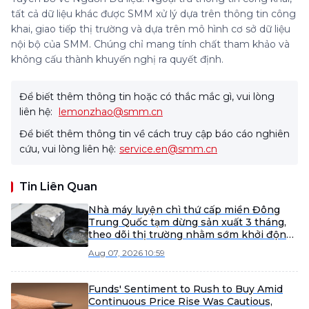
tất cả dữ liệu khác được SMM xử lý dựa trên thông tin công
khai, giao tiếp thị trường và dựa trên mô hình cơ sở dữ liệu
nội bộ của SMM. Chúng chỉ mang tính chất tham khảo và
không cấu thành khuyến nghị ra quyết định.
Để biết thêm thông tin hoặc có thắc mắc gì, vui lòng
liên hệ:
lemonzhao@smm.cn
Để biết thêm thông tin về cách truy cập báo cáo nghiên
cứu, vui lòng liên hệ:
service.en@smm.cn
Tin Liên Quan
Nhà máy luyện chì thứ cấp miền Đông
Trung Quốc tạm dừng sản xuất 3 tháng,
theo dõi thị trường nhằm sớm khởi động
lại.
Aug 07, 2026 10:59
Funds' Sentiment to Rush to Buy Amid
Continuous Price Rise Was Cautious,