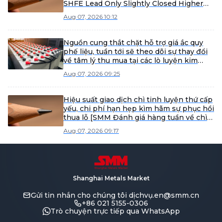
SHFE Lead Only Slightly Closed Higher
Today [Lead Futures Brief]
Aug 07, 2026 10:12
Nguồn cung thắt chặt hỗ trợ giá ắc quy
phế liệu, tuần tới sẽ theo dõi sự thay đổi
về tâm lý thu mua tại các lò luyện kim
[SMM Scrap Battery Weekly Review]
Aug 07, 2026 09:25
Hiệu suất giao dịch chì tinh luyện thứ cấp
yếu, chi phí hạn hẹp kìm hãm sự phục hồi
thua lỗ [SMM Đánh giá hàng tuần về chì
tinh luyện thứ cấp]
Aug 07, 2026 09:17
Shanghai Metals Market
Gửi tin nhắn cho chúng tôi
dịchvụ.en@smm.cn
+86 021 5155-0306
Trò chuyện trực tiếp qua WhatsApp