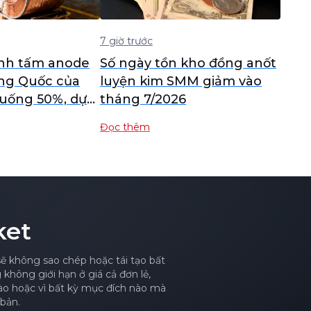
7 giờ trước
ành tấm anode
Số ngày tồn kho đồng anốt
ng Quốc của
luyện kim SMM giảm vào
uống 50%, dự
tháng 7/2026
i vào tuần tới
Đọc thêm
ket
sẽ không sao chép hoặc tái tạo bất
hông giới hạn ở giá cả đơn lẻ,
nào hoặc vì bất kỳ mục đích nào mà
bản.