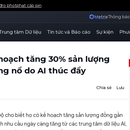
iđro photphat cấp pin
Metrix
Thông báo
Trung tâm Dữ liệu
Tin tức và Báo cáo
Sự kiện
Phươ
 hoạch tăng 30% sản lượng
ng nổ do AI thúc đẩy
Chia sẻ
Lưu
ộ cho biết họ có kế hoạch tăng sản lượng đồng gần
h nhu cầu ngày càng tăng từ các trung tâm dữ liệu AI,