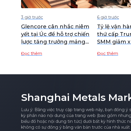
3 giờ trước
6 giờ trước
Glencore cân nhắc niêm
Tỷ lệ vận h
yết tại Úc để hỗ trợ chiến
thứ cấp Tru
lược tăng trưởng mảng
SMM giảm x
đồng
kiến phục hồ
Đọc thêm
Đọc thêm
Shanghai Metals Mar
Lưu ý: Bằng việc truy cập trang web này, bạn đồng ý 
kỳ phần nào nội dung của trang web (bao gồm nhưng k
biểu đồ hoặc nội dung tin tức) dưới bất kỳ hình thức 
không có sự đồng ý bằng văn bản trước của nhà xuất 