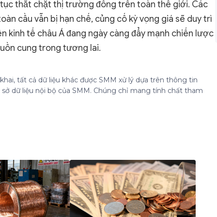
 tục thắt chặt thị trường đồng trên toàn thế giới. Các
oàn cầu vẫn bị hạn chế, củng cố kỳ vọng giá sẽ duy trì
ền kinh tế châu Á đang ngày càng đẩy mạnh chiến lược
ồn cung trong tương lai.
hai, tất cả dữ liệu khác được SMM xử lý dựa trên thông tin
cơ sở dữ liệu nội bộ của SMM. Chúng chỉ mang tính chất tham