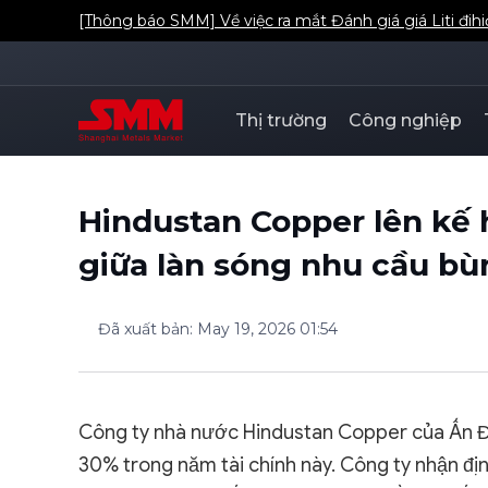
[Thông báo SMM] Về việc ra mắt Đánh giá giá Liti đih
Thị trường
Công nghiệp
Hindustan Copper lên kế
giữa làn sóng nhu cầu bù
Đã xuất bản
:
May 19, 2026 01:54
Công ty nhà nước Hindustan Copper của Ấn Đ
30% trong năm tài chính này. Công ty nhận địn