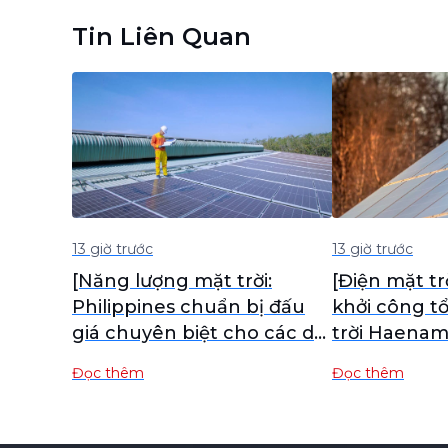
Tin Liên Quan
13 giờ trước
13 giờ trước
[Năng lượng mặt trời:
[Điện mặt tr
Philippines chuẩn bị đấu
khởi công t
giá chuyên biệt cho các dự
trời Haena
án điện mặt trời nông
Đọc thêm
Đọc thêm
nghiệp và thủy sản]