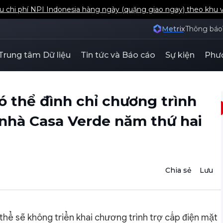
u chi phí NPI Indonesia hàng ngày (quặng giao ngay) theo khu 
Metrix
Thông báo
Trung tâm Dữ liệu
Tin tức và Báo cáo
Sự kiện
Phươ
ó thể đình chỉ chương trình
 nhà Casa Verde năm thứ hai
Chia sẻ
Lưu
hể sẽ không triển khai chương trình trợ cấp điện mặt