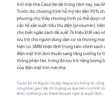
trời mái nhà Casa Verde trong năm nay, sau kh
Trước đó, chương trình hỗ trợ lên đến 90% chi
phương cho thấy chương trình có thể được chu
các hộ sản xuất-tiêu thụ điện (prosumer), hi
cho biết ngân sách đề xuất 76 triệu EUR vào 
lưu trữ cho người dùng dân cư và thương mạ
hiện có. SMM nhận định trọng tâm chính sách
điện mặt trời đơn thuần sang tăng cường tự tiê
thống phân tán, trong đó lưu trữ năng lượng t
của điện mặt trời mái nhà.
Tuyên bố về Nguồn Dữ liệu: Ngoại trừ thông tin công k
công khai, giao tiếp thị trường và dựa trên mô hình 
khảo và không cấu thành khuyến nghị ra quyết định.