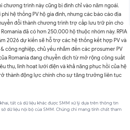
i chương trình này cũng bị đình chỉ vào năm ngoái.
 phí hệ thống PV hộ gia đình, nhưng các báo cáo địa
yển đổi thành chương trình trợ cấp lưu trữ pin cho
ện Romania đã có hơn 250.000 hộ thuộc nhóm này. RPIA
năm 2026 dự kiến sẽ hỗ trợ các hệ thống kết hợp PV và
i & công nghiệp, chủ yếu nhắm đến các prosumer PV
 của Romania đang chuyển dịch từ mở rộng công suất
u thụ, linh hoạt lưới điện và khả năng phục hồi của hệ
rở thành động lực chính cho sự tăng trưởng liên tục
hai, tất cả dữ liệu khác được SMM xử lý dựa trên thông tin
cơ sở dữ liệu nội bộ của SMM. Chúng chỉ mang tính chất tham