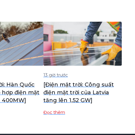
13 giờ trước
ời: Hàn Quốc
[Điện mặt trời: Công suất
ổ hợp điện mặt
điện mặt trời của Latvia
m 400MW]
tăng lên 1,52 GW]
Đọc thêm