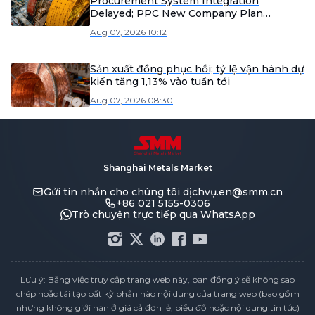
Procurement System Integration
Delayed; PPC New Company Plan
Postponed to February 2027 Operation
Aug 07, 2026 10:12
[SMM Analysis]
Sản xuất đồng phục hồi; tỷ lệ vận hành dự
kiến tăng 1,13% vào tuần tới
Aug 07, 2026 08:30
Shanghai Metals Market
Gửi tin nhắn cho chúng tôi
dịchvụ.en@smm.cn
+86 021 5155-0306
Trò chuyện trực tiếp qua WhatsApp
Lưu ý: Bằng việc truy cập trang web này, bạn đồng ý sẽ không sao
chép hoặc tái tạo bất kỳ phần nào nội dung của trang web (bao gồm
nhưng không giới hạn ở giá cả đơn lẻ, biểu đồ hoặc nội dung tin tức)