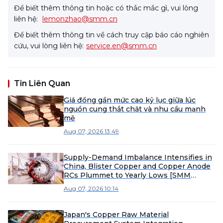
Để biết thêm thông tin hoặc có thắc mắc gì, vui lòng
liên hệ:
lemonzhao@smm.cn
Để biết thêm thông tin về cách truy cập báo cáo nghiên
cứu, vui lòng liên hệ:
service.en@smm.cn
Tin Liên Quan
Giá đồng gần mức cao kỷ lục giữa lúc
nguồn cung thắt chặt và nhu cầu mạnh
mẽ
Aug 07, 2026 13:49
Supply-Demand Imbalance Intensifies in
China, Blister Copper and Copper Anode
RCs Plummet to Yearly Lows [SMM
Analysis]
Aug 07, 2026 10:14
Japan's Copper Raw Material