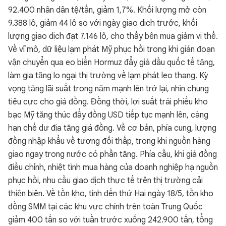
92.400 nhân dân tệ/tấn, giảm 1,7%. Khối lượng mở còn
9.388 lô, giảm 44 lô so với ngày giao dịch trước, khối
lượng giao dịch đạt 7.146 lô, cho thấy bên mua giảm vị thế.
Về vĩ mô, dữ liệu lạm phát Mỹ phục hồi trong khi gián đoạn
vận chuyển qua eo biển Hormuz đẩy giá dầu quốc tế tăng,
làm gia tăng lo ngại thị trường về lạm phát leo thang. Kỳ
vọng tăng lãi suất trong năm mạnh lên trở lại, nhìn chung
tiêu cực cho giá đồng. Đồng thời, lợi suất trái phiếu kho
bạc Mỹ tăng thúc đẩy đồng USD tiếp tục mạnh lên, càng
hạn chế dư địa tăng giá đồng. Về cơ bản, phía cung, lượng
đồng nhập khẩu về tương đối thấp, trong khi nguồn hàng
giao ngay trong nước có phần tăng. Phía cầu, khi giá đồng
điều chỉnh, nhiệt tình mua hàng của doanh nghiệp hạ nguồn
phục hồi, nhu cầu giao dịch thực tế trên thị trường cải
thiện biên. Về tồn kho, tính đến thứ Hai ngày 18/5, tồn kho
đồng SMM tại các khu vực chính trên toàn Trung Quốc
giảm 400 tấn so với tuần trước xuống 242.900 tấn, tổng