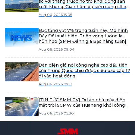
so với tháng trước hỗ trợ khởi động sản
xuất khung; Giá nhôm dự kiến củng cố ở
mức cao trong ngắn hạn giữa cuộc giằng
Aug 06, 2026 15:05
co vĩ mô cơ bản giữa phe mua và phe bán
[SMM Analysis]
Bạc tăng vọt 7% trong tuần này, Mô hình
Đáy Đôi xuất hiện, Triển vọng tương lai
hỗn hợp [SMM Đánh giá Bạc hàng tuần]
Aug 06, 2026 09:04
Dàn điện gió nổi công nghệ cao đầu tiên
của Trung Quốc chịu được siêu bão cấp 17
đi vào hoạt động
Aug 06, 2026 07:11
[TIN TỨC SMM PV] Dự án nhà máy điện
mặt trời 90MW của Huaneng khởi công!
Aug 06, 2026 05:30