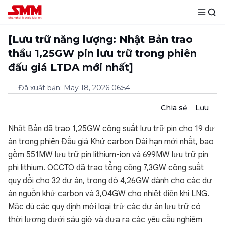
[Lưu trữ năng lượng: Nhật Bản trao
thầu 1,25GW pin lưu trữ trong phiên
đấu giá LTDA mới nhất]
Đã xuất bản
:
May 18, 2026 06:54
Chia sẻ
Lưu
Nhật Bản đã trao 1,25GW công suất lưu trữ pin cho 19 dự
án trong phiên Đấu giá Khử carbon Dài hạn mới nhất, bao
gồm 551MW lưu trữ pin lithium-ion và 699MW lưu trữ pin
phi lithium. OCCTO đã trao tổng cộng 7,3GW công suất
quy đổi cho 32 dự án, trong đó 4,26GW dành cho các dự
án nguồn khử carbon và 3,04GW cho nhiệt điện khí LNG.
Mặc dù các quy định mới loại trừ các dự án lưu trữ có
thời lượng dưới sáu giờ và đưa ra các yêu cầu nghiêm