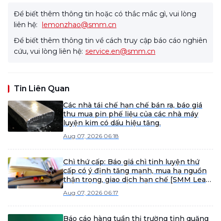
Để biết thêm thông tin hoặc có thắc mắc gì, vui lòng
liên hệ:
lemonzhao@smm.cn
Để biết thêm thông tin về cách truy cập báo cáo nghiên
cứu, vui lòng liên hệ:
service.en@smm.cn
Tin Liên Quan
Các nhà tái chế hạn chế bán ra, báo giá
thu mua pin phế liệu của các nhà máy
luyện kim có dấu hiệu tăng.
Aug 07, 2026 06:18
Chì thứ cấp: Báo giá chì tinh luyện thứ
cấp có ý định tăng mạnh, mua hạ nguồn
thận trọng, giao dịch hạn chế [SMM Lead
Daily Review]
Aug 07, 2026 06:17
Báo cáo hàng tuần thị trường tinh quặng