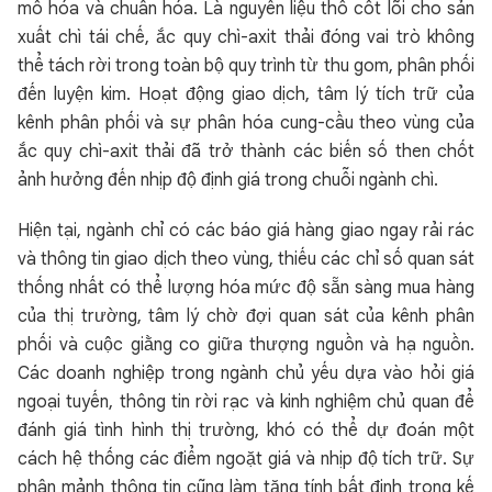
mô hóa và chuẩn hóa. Là nguyên liệu thô cốt lõi cho sản
xuất chì tái chế, ắc quy chì-axit thải đóng vai trò không
thể tách rời trong toàn bộ quy trình từ thu gom, phân phối
đến luyện kim. Hoạt động giao dịch, tâm lý tích trữ của
kênh phân phối và sự phân hóa cung-cầu theo vùng của
ắc quy chì-axit thải đã trở thành các biến số then chốt
ảnh hưởng đến nhịp độ định giá trong chuỗi ngành chì.
Hiện tại, ngành chỉ có các báo giá hàng giao ngay rải rác
và thông tin giao dịch theo vùng, thiếu các chỉ số quan sát
thống nhất có thể lượng hóa mức độ sẵn sàng mua hàng
của thị trường, tâm lý chờ đợi quan sát của kênh phân
phối và cuộc giằng co giữa thượng nguồn và hạ nguồn.
Các doanh nghiệp trong ngành chủ yếu dựa vào hỏi giá
ngoại tuyến, thông tin rời rạc và kinh nghiệm chủ quan để
đánh giá tình hình thị trường, khó có thể dự đoán một
cách hệ thống các điểm ngoặt giá và nhịp độ tích trữ. Sự
phân mảnh thông tin cũng làm tăng tính bất định trong kế