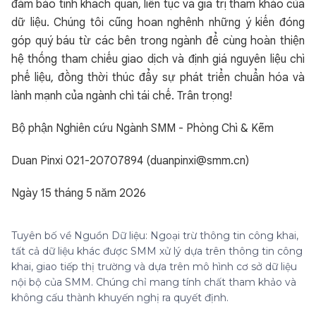
đảm bảo tính khách quan, liên tục và giá trị tham khảo của
dữ liệu. Chúng tôi cũng hoan nghênh những ý kiến đóng
góp quý báu từ các bên trong ngành để cùng hoàn thiện
hệ thống tham chiếu giao dịch và định giá nguyên liệu chì
phế liệu, đồng thời thúc đẩy sự phát triển chuẩn hóa và
lành mạnh của ngành chì tái chế. Trân trọng!
Bộ phận Nghiên cứu Ngành SMM - Phòng Chì & Kẽm
Duan Pinxi 021-20707894 (duanpinxi@smm.cn)
Ngày 15 tháng 5 năm 2026
Tuyên bố về Nguồn Dữ liệu: Ngoại trừ thông tin công khai,
tất cả dữ liệu khác được SMM xử lý dựa trên thông tin công
khai, giao tiếp thị trường và dựa trên mô hình cơ sở dữ liệu
nội bộ của SMM. Chúng chỉ mang tính chất tham khảo và
không cấu thành khuyến nghị ra quyết định.