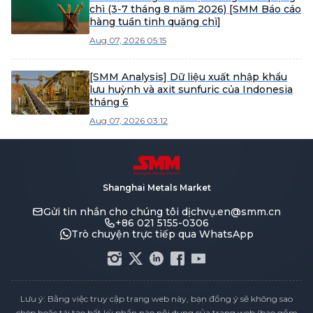
chì (3-7 tháng 8 năm 2026) [SMM Báo cáo
hàng tuần tinh quặng chì]
Aug 07, 2026 05:15
[SMM Analysis] Dữ liệu xuất nhập khẩu
lưu huỳnh và axit sunfuric của Indonesia
tháng 6
Aug 07, 2026 03:12
Shanghai Metals Market
Gửi tin nhắn cho chúng tôi
dịchvụ.en@smm.cn
+86 021 5155-0306
Trò chuyện trực tiếp qua WhatsApp
Lưu ý: Bằng việc truy cập trang web này, bạn đồng ý sẽ không sao
chép hoặc tái tạo bất kỳ phần nào nội dung của trang web (bao gồm