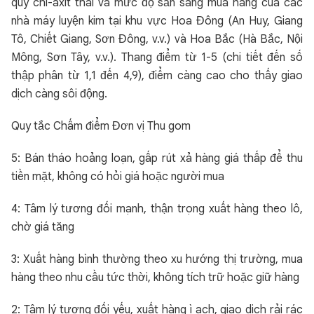
quy chì-axit thải và mức độ sẵn sàng mua hàng của các
nhà máy luyện kim tại khu vực Hoa Đông (An Huy, Giang
Tô, Chiết Giang, Sơn Đông, v.v.) và Hoa Bắc (Hà Bắc, Nội
Mông, Sơn Tây, v.v.). Thang điểm từ 1-5 (chi tiết đến số
thập phân từ 1,1 đến 4,9), điểm càng cao cho thấy giao
dịch càng sôi động.
Quy tắc Chấm điểm Đơn vị Thu gom
5: Bán tháo hoảng loạn, gấp rút xả hàng giá thấp để thu
tiền mặt, không có hỏi giá hoặc người mua
4: Tâm lý tương đối mạnh, thận trọng xuất hàng theo lô,
chờ giá tăng
3: Xuất hàng bình thường theo xu hướng thị trường, mua
hàng theo nhu cầu tức thời, không tích trữ hoặc giữ hàng
2: Tâm lý tương đối yếu, xuất hàng ì ạch, giao dịch rải rác