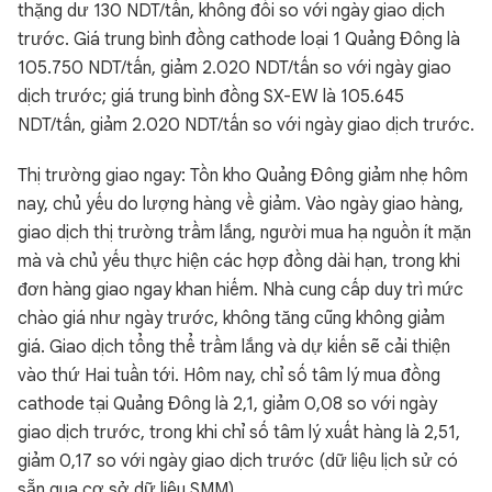
thặng dư 130 NDT/tấn, không đổi so với ngày giao dịch
trước. Giá trung bình đồng cathode loại 1 Quảng Đông là
105.750 NDT/tấn, giảm 2.020 NDT/tấn so với ngày giao
dịch trước; giá trung bình đồng SX-EW là 105.645
NDT/tấn, giảm 2.020 NDT/tấn so với ngày giao dịch trước.
Thị trường giao ngay: Tồn kho Quảng Đông giảm nhẹ hôm
nay, chủ yếu do lượng hàng về giảm. Vào ngày giao hàng,
giao dịch thị trường trầm lắng, người mua hạ nguồn ít mặn
mà và chủ yếu thực hiện các hợp đồng dài hạn, trong khi
đơn hàng giao ngay khan hiếm. Nhà cung cấp duy trì mức
chào giá như ngày trước, không tăng cũng không giảm
giá. Giao dịch tổng thể trầm lắng và dự kiến sẽ cải thiện
vào thứ Hai tuần tới. Hôm nay, chỉ số tâm lý mua đồng
cathode tại Quảng Đông là 2,1, giảm 0,08 so với ngày
giao dịch trước, trong khi chỉ số tâm lý xuất hàng là 2,51,
giảm 0,17 so với ngày giao dịch trước (dữ liệu lịch sử có
sẵn qua cơ sở dữ liệu SMM).