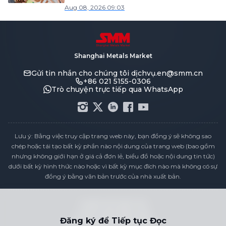
Aug 08, 2026 09:03
Shanghai Metals Market
Gửi tin nhắn cho chúng tôi
dịchvụ.en@smm.cn
+86 021 5155-0306
Trò chuyện trực tiếp qua WhatsApp
Lưu ý: Bằng việc truy cập trang web này, bạn đồng ý sẽ không sao
chép hoặc tái tạo bất kỳ phần nào nội dung của trang web (bao gồm
nhưng không giới hạn ở giá cả đơn lẻ, biểu đồ hoặc nội dung tin tức)
dưới bất kỳ hình thức nào hoặc vì bất kỳ mục đích nào mà không có sự
đồng ý bằng văn bản trước của nhà xuất bản.
Tuyên bố tuân thủ
Chính sách Bảo mật
Đăng ký để Tiếp tục Đọc