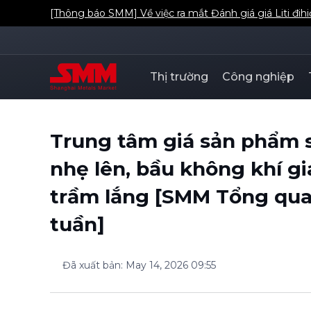
[Thông báo SMM] Về việc ra mắt Đánh giá giá Liti đih
Thị trường
Công nghiệp
Trung tâm giá sản phẩm s
nhẹ lên, bầu không khí gi
trầm lắng [SMM Tổng quan
tuần]
Đã xuất bản
:
May 14, 2026 09:55