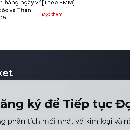
n hàng ngày về
[Thép SMM]
cốc và Than
Đọc thêm
06
ket
sẽ không sao chép hoặc tái tạo bất
hông giới hạn ở giá cả đơn lẻ,
nào hoặc vì bất kỳ mục đích nào mà
ăng ký để Tiếp tục Đ
bản.
hoản & Điều kiện
Lịch Giá Ngày Lễ
Liên Hệ Chúng Tôi
Tuy
|
|
|
g phân tích mới nhất về kim loại và 
.en@smm.cn
+86 021 5155-0306
Trò chuyện trực tiếp