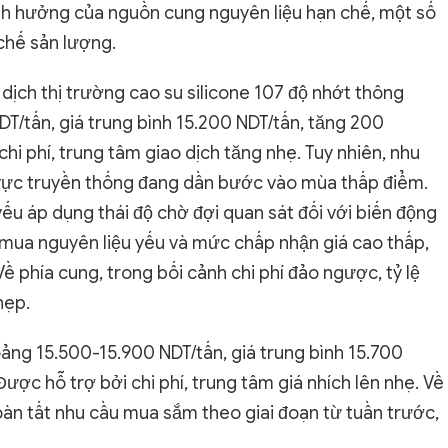
ảnh hưởng của nguồn cung nguyên liệu hạn chế, một số
chế sản lượng.
o dịch thị trường cao su silicone 107 độ nhớt thông
/tấn, giá trung bình 15.200 NDT/tấn, tăng 200
hi phí, trung tâm giao dịch tăng nhẹ. Tuy nhiên, nhu
h vực truyền thống đang dần bước vào mùa thấp điểm.
ếu áp dụng thái độ chờ đợi quan sát đối với biến động
 mua nguyên liệu yếu và mức chấp nhận giá cao thấp,
ề phía cung, trong bối cảnh chi phí đảo ngược, tỷ lệ
hẹp.
ảng 15.500-15.900 NDT/tấn, giá trung bình 15.700
ược hỗ trợ bởi chi phí, trung tâm giá nhích lên nhẹ. Về
àn tất nhu cầu mua sắm theo giai đoạn từ tuần trước,