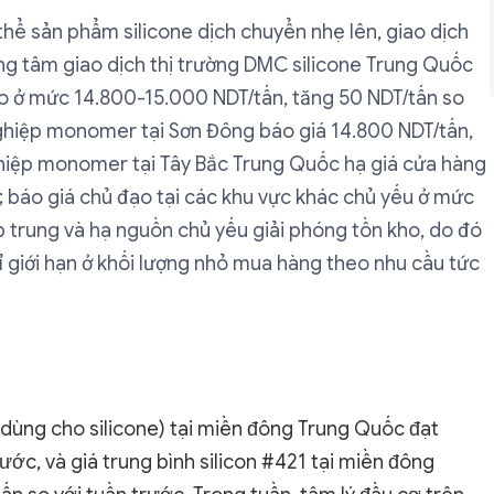
thể sản phẩm silicone dịch chuyển nhẹ lên, giao dịch
ung tâm giao dịch thị trường DMC silicone Trung Quốc
ạo ở mức 14.800-15.000 NDT/tấn, tăng 50 NDT/tấn so
nghiệp monomer tại Sơn Đông báo giá 14.800 NDT/tấn,
ghiệp monomer tại Tây Bắc Trung Quốc hạ giá cửa hàng
 báo giá chủ đạo tại các khu vực khác chủ yếu ở mức
p trung và hạ nguồn chủ yếu giải phóng tồn kho, do đó
hỉ giới hạn ở khối lượng nhỏ mua hàng theo nhu cầu tức
1 (dùng cho silicone) tại miền đông Trung Quốc đạt
ước, và giá trung bình silicon #421 tại miền đông