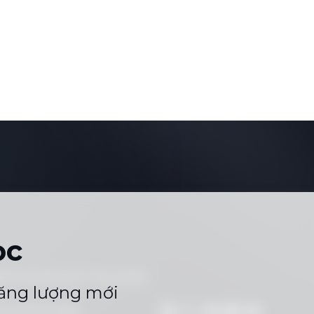
ọc
ển dụng
Sơ Đồ Trang Web
|
năng lượng mới
 qua WhatsApp