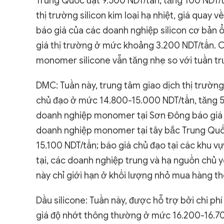
Trung Quốc đạt 9.500 NDT/tấn, tăng 100 NDT/tấ
thị trường silicon kim loại hạ nhiệt, giá quay v
báo giá của các doanh nghiệp silicon cơ bản ổn
giá thị trường ở mức khoảng 3.200 NDT/tấn. C
monomer silicone vẫn tăng nhẹ so với tuần tr
DMC: Tuần này, trung tâm giao dịch thị trườn
chủ đạo ở mức 14.800-15.000 NDT/tấn, tăng 50
doanh nghiệp monomer tại Sơn Đông báo giá 1
doanh nghiệp monomer tại tây bắc Trung Quố
15.100 NDT/tấn; báo giá chủ đạo tại các khu 
tại, các doanh nghiệp trung và hạ nguồn chủ y
này chỉ giới hạn ở khối lượng nhỏ mua hàng th
Dầu silicone: Tuần này, được hỗ trợ bởi chi ph
giá độ nhớt thông thường ở mức 16.200-16.700