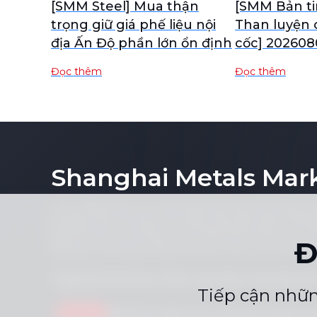
[SMM Steel] Mua thận
[SMM Bản ti
trọng giữ giá phế liệu nội
Than luyện 
địa Ấn Độ phần lớn ổn định
cốc] 202608
Đọc thêm
Đọc thêm
Shanghai Metals Mar
Lưu ý: Bằng việc truy cập trang web này, bạn đồng ý 
kỳ phần nào nội dung của trang web (bao gồm nhưng k
biểu đồ hoặc nội dung tin tức) dưới bất kỳ hình thức 
Đ
không có sự đồng ý bằng văn bản trước của nhà xuất 
Tuyên bố tuân thủ
Chính sách Bảo mật
Điều k
|
|
Tiếp cận nhữn
Gửi tin nhắn cho chúng tôi
dịchvụ