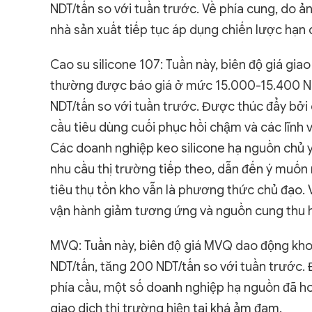
NDT/tấn so với tuần trước. Về phía cung, do 
nhà sản xuất tiếp tục áp dụng chiến lược hạn 
Cao su silicone 107: Tuần này, biên độ giá gia
thường được báo giá ở mức 15.000-15.400 NDT
NDT/tấn so với tuần trước. Được thúc đẩy bởi c
cầu tiêu dùng cuối phục hồi chậm và các lĩn
Các doanh nghiệp keo silicone hạ nguồn chủ y
nhu cầu thị trường tiếp theo, dẫn đến ý muốn
tiêu thụ tồn kho vẫn là phương thức chủ đạo. V
vận hành giảm tương ứng và nguồn cung thu 
MVQ: Tuần này, biên độ giá MVQ dao động kho
NDT/tấn, tăng 200 NDT/tấn so với tuần trước. Đ
phía cầu, một số doanh nghiệp hạ nguồn đã ho
giao dịch thị trường hiện tại khá ảm đạm.