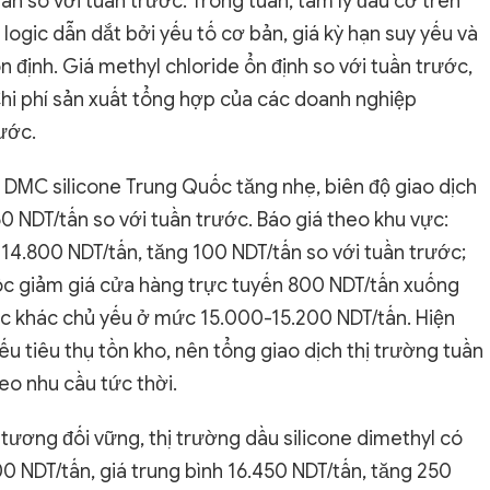
n so với tuần trước. Trong tuần, tâm lý đầu cơ trên
ề logic dẫn dắt bởi yếu tố cơ bản, giá kỳ hạn suy yếu và
 định. Giá methyl chloride ổn định so với tuần trước,
hi phí sản xuất tổng hợp của các doanh nghiệp
ước.
g DMC silicone Trung Quốc tăng nhẹ, biên độ giao dịch
 NDT/tấn so với tuần trước. Báo giá theo khu vực:
4.800 NDT/tấn, tăng 100 NDT/tấn so với tuần trước;
c giảm giá cửa hàng trực tuyến 800 NDT/tấn xuống
vực khác chủ yếu ở mức 15.000-15.200 NDT/tấn. Hiện
ếu tiêu thụ tồn kho, nên tổng giao dịch thị trường tuần
eo nhu cầu tức thời.
í tương đối vững, thị trường dầu silicone dimethyl có
 NDT/tấn, giá trung bình 16.450 NDT/tấn, tăng 250