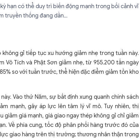
à kỳ hạn có thể duy trì biến động mạnh trong bối cảnh vĩ
ểm truyền thống đang dần...
p không gỉ tiếp tục xu hướng giảm nhẹ trong tuần này.
iểm Vô Tích và Phật Sơn giảm nhẹ, từ 955.200 tấn ngày
,85% so với tuần trước, thể hiện đặc điểm giảm tồn kho
 này. Vào thứ Năm, sự bất định xung quanh chính sách
ảm mạnh, gây áp lực lên tâm lý vĩ mô. Tuy nhiên, thị
u giảm giá mạnh, giá giao ngay thép không gỉ chỉ giảm
n. Về phía cung, tốc độ phân phối hàng trước đó của
lực giao hàng trên thị trường; thương nhân thận trọng