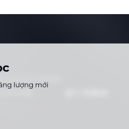
ọc
ển dụng
Sơ Đồ Trang Web
|
năng lượng mới
 qua WhatsApp