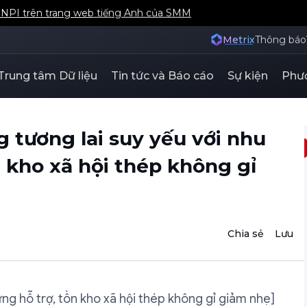
á NPI trên trang web tiếng Anh của SMM
Metrix
Thông báo
Trung tâm Dữ liệu
Tin tức và Báo cáo
Sự kiện
Phươ
 tương lai suy yếu với nhu
 kho xã hội thép không gỉ
Chia sẻ
Lưu
ng hỗ trợ, tồn kho xã hội thép không gỉ giảm nhẹ]