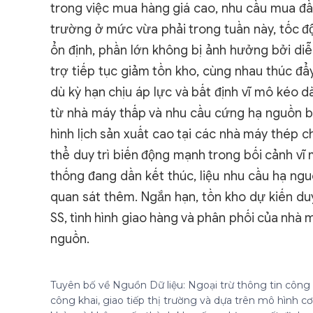
trong việc mua hàng giá cao, nhu cầu mua đầu
trường ở mức vừa phải trong tuần này, tốc đ
ổn định, phần lớn không bị ảnh hưởng bởi diễ
trợ tiếp tục giảm tồn kho, cùng nhau thúc đẩ
dù kỳ hạn chịu áp lực và bất định vĩ mô kéo d
từ nhà máy thấp và nhu cầu cứng hạ nguồn bề
hình lịch sản xuất cao tại các nhà máy thép ch
thể duy trì biến động mạnh trong bối cảnh vĩ
thống đang dần kết thúc, liệu nhu cầu hạ ngu
quan sát thêm. Ngắn hạn, tồn kho dự kiến duy
SS, tình hình giao hàng và phân phối của nhà
nguồn.
Tuyên bố về Nguồn Dữ liệu: Ngoại trừ thông tin công k
công khai, giao tiếp thị trường và dựa trên mô hình 