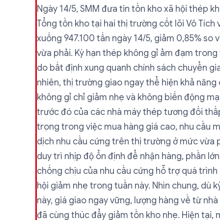
Ngày 14/5, SMM đưa tin tồn kho xã hội thép kh
Tổng tồn kho tại hai thị trường cốt lõi Vô Tíc
xuống 947.100 tấn ngày 14/5, giảm 0,85% so v
vừa phải. Kỳ hạn thép không gỉ ảm đạm trong
do bất định xung quanh chính sách chuyển giao
nhiên, thị trường giao ngay thể hiện khả năn
không gỉ chỉ giảm nhẹ và không biến động mạn
trước đó của các nhà máy thép tương đối thấp
trọng trong việc mua hàng giá cao, nhu cầu mu
dịch nhu cầu cứng trên thị trường ở mức vừa 
duy trì nhịp độ ổn định để nhận hàng, phần lớ
chống chịu của nhu cầu cứng hỗ trợ quá trình 
hội giảm nhẹ trong tuần này. Nhìn chung, dù kỳ
này, giá giao ngay vững, lượng hàng về từ nh
đã cùng thúc đẩy giảm tồn kho nhẹ. Hiện tại,