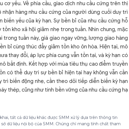
 cơ yếu. Về phía cầu, giao dịch nhu cầu cứng trên thị
ộ nhận hàng nhu cầu cứng của người dùng cuối duy trì
n biến yếu của kỳ hạn. Sự bền bỉ của nhu cầu cứng hỗ
y tồn kho xã hội giảm nhẹ trong tuần. Nhìn chung, mặc
ài trong tuần này, giá giao ngay vững, lượng giao hàng
n bỉ cùng thúc đẩy giảm tồn kho ôn hòa. Hiện tại, mô
ưa thay đổi, áp lực phía cung vẫn tồn tại, và kỳ hạn có
 mô bất định. Kết hợp với mùa tiêu thụ cao điểm truyền
ồn có thể duy trì sự bền bỉ hiện tại hay không vẫn cần
 trì biến động nhẹ, cần theo dõi tiếp diễn biến kỳ hạn
 máy thép, cũng như tính bền vững của nhu cầu cứng hạ
hai, tất cả dữ liệu khác được SMM xử lý dựa trên thông tin
cơ sở dữ liệu nội bộ của SMM. Chúng chỉ mang tính chất tham