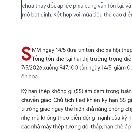
chưa thay đổi, áp lực phía cung vẫn tồn tại, v
mô bất định. Kết hợp với mùa tiêu thụ cao đi
S
MM ngày 14/5 đưa tin tồn kho xã hội thé
Tổng tồn kho tại hai thị trường trọng đ
7/5/2026 xuống 947.100 tấn ngày 14/5, giảm 0
ôn hòa.
Kỳ hạn thép không gỉ (SS) ảm đạm trong tuần
chuyển giao Chủ tịch Fed khiến kỳ hạn SS gi
trường giao ngay thể hiện khả năng chống chị
nhẹ mà không theo biến động mạnh của kỳ hạ
các nhà máy thép tương đối thấp, hạn chế áp 