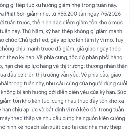
ông gỉ tiếp tục xu hướng giảm nhẹ trong tuần này.
h và Phật Sơn giảm nhẹ, từ 955.200 tấn ngày 7/5/2026
ới tuần trước, thể hiện đặc điểm giảm tồn kho ở mức
 tuần này. Thứ Năm, kỳ hạn thép không gỉ giảm mạnh
 chức Chủ tịch Fed, gây áp lực lên tâm lý vĩ mô. Tuy
g chống chịu mạnh trước đà giảm, giá giao ngay thép
h theo kỳ hạn. Về phía cung, tốc độ phân phối hàng
, hạn chế áp lực hàng về thị trường; thương nhân thận
a đầu cơ trên thị trường vẫn yếu. Về phía cầu, giao
phải trong tuần này, nhu cầu cứng của người dùng cuối
n không bị ảnh hưởng bởi diễn biến yếu của kỳ hạn. Sức
giảm tồn kho liên tục, cùng nhau thúc đẩy tồn kho xã
 hạn chịu áp lực và bất định vĩ mô kéo dài trong tuần
à máy thép thấp và nhu cầu cứng hạ nguồn kiên cường
 mô hình kế hoạch sản xuất cao tại các nhà máy thép