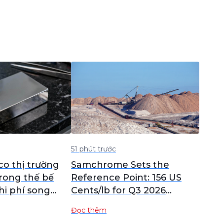
51 phút trước
co thị trường
Samchrome Sets the
trong thế bế
Reference Point: 156 US
chi phí song
Cents/lb for Q3 2026
nhu cầu yếu
European Ferrochrome
Đọc thêm
hị trường thỏi