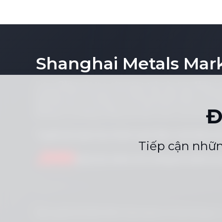
magie từ S
Shanghai Metals Mar
Lưu ý: Bằng việc truy cập trang web này, bạn đồng ý 
kỳ phần nào nội dung của trang web (bao gồm nhưng k
biểu đồ hoặc nội dung tin tức) dưới bất kỳ hình thức 
Đ
không có sự đồng ý bằng văn bản trước của nhà xuất 
Tuyên bố tuân thủ
Chính sách Bảo mật
Điều k
|
|
Tiếp cận nhữn
Gửi tin nhắn cho chúng tôi
dịchvụ
Bản quyền © 2026 SMM Information & Technology Co.