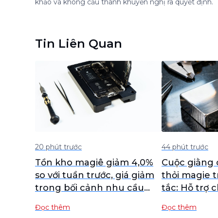
khảo và không cấu thành khuyến nghị ra quyết định.
Tin Liên Quan
20 phút trước
44 phút trước
Tồn kho magiê giảm 4,0%
Cuộc giằng 
so với tuần trước, giá giảm
thỏi magie 
trong bối cảnh nhu cầu
tắc: Hỗ trợ 
thấp và hạn chế nguồn
hành cùng 
Đọc thêm
Đọc thêm
cung
[Tin nhanh t