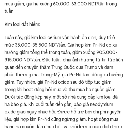
mua giảm, giá hạ xuống 60.000-63.000 NDT/tấn trong
tuần.
Kim loại đất hiếm:
Tuần này, giá kim loại cerium vận hành ổn định, duy trì ở
mức 35.000-35.500 NDT/tấn. Giá hợp kim Pr-Nd có xu
hướng giảm tổng thể trong tuần, giảm xuống 905.000-
915.000 NDT/tấn. Đầu tuần, chịu ảnh hưởng từ tin tức liên
quan đến chuyến thăm Trung Quốc của Trump và đàm
phán thương mại Trung-Mỹ, giá Pr-Nd tạm dừng xu hướng
giảm. Tuy nhiên, giá Pr-Nd oxide sau đó tiếp tục giảm,
trong khi hoạt động hỏi mua và thu mua hạ nguồn giảm.
Dưới tác động kép này, một số nhà cung cấp kim loại đã
hạ báo giá. Khi cuối tuần đến gần, báo giá neodymium
oxide giao ngay phục hồi. Được hỗ trợ bởi chi phí nguyên
liệu, giá hợp kim Pr-Nd cũng ngừng giảm, hoạt động mua
hàng hạ nguồn dần phục hồi, và khối lượng giao dịch thực