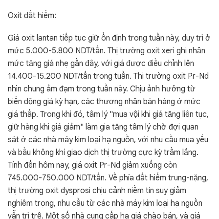
Oxit đất hiếm:
Giá oxit lantan tiếp tục giữ ổn định trong tuần này, duy trì ở
mức 5.000-5.800 NDT/tấn. Thị trường oxit xeri ghi nhận
mức tăng giá nhẹ gần đây, với giá được điều chỉnh lên
14.400-15.200 NDT/tấn trong tuần. Thị trường oxit Pr-Nd
nhìn chung ảm đạm trong tuần này. Chịu ảnh hưởng từ
biến động giá kỳ hạn, các thương nhân bán hàng ở mức
giá thấp. Trong khi đó, tâm lý "mua vội khi giá tăng liên tục,
giữ hàng khi giá giảm" làm gia tăng tâm lý chờ đợi quan
sát ở các nhà máy kim loại hạ nguồn, với nhu cầu mua yếu
và bầu không khí giao dịch thị trường cực kỳ trầm lắng.
Tính đến hôm nay, giá oxit Pr-Nd giảm xuống còn
745.000-750.000 NDT/tấn. Về phía đất hiếm trung-nặng,
thị trường oxit dysprosi chịu cảnh niềm tin suy giảm
nghiêm trọng, nhu cầu từ các nhà máy kim loại hạ nguồn
vẫn trì trệ. Một số nhà cung cấp hạ giá chào bán, và giá