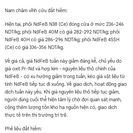
Nam châm vĩnh cửu đất hiếm:
Hiện tại, phôi NdFeB N38 (Ce) đóng cửa ở mức 236-246
NDT/kg; phôi NdFeB 40M có giá 282-292 NDT/kg; phôi
NdFeB 40H có giá 286-296 NDT/kg; phôi NdFeB 45SH
(Ce) có giá 336-356 NDT/kg.
Về giá cả, giá NdFeB tuần này giảm đáng kể, chủ yếu do
giá oxit Pr-Nd và hợp kim - nguyên liệu thô chính của
NdFeB - có xu hướng giảm trong tuần, kéo giá vật liệu từ
tính NdFeB tiếp tục đi xuống. Về giao dịch, hoạt động giao
dịch tuần này yếu. Khi giá nguyên liệu thô tiếp tục giảm,
người dùng cuối thể hiện tâm lý chờ đợi quan sát mạnh,
cộng thêm lượng tồn kho hạ nguồn hiện có, giao dịch
thực tế trên thị trường trì trệ.
Phế liệu đất hiếm: