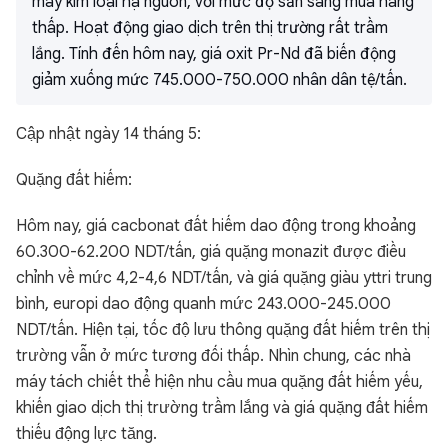
máy kim loại hạ nguồn, với mức độ sẵn sàng mua hàng
thấp. Hoạt động giao dịch trên thị trường rất trầm
lắng. Tính đến hôm nay, giá oxit Pr-Nd đã biến động
giảm xuống mức 745.000-750.000 nhân dân tệ/tấn.
Cập nhật ngày 14 tháng 5:
Quặng đất hiếm:
Hôm nay, giá cacbonat đất hiếm dao động trong khoảng
60.300-62.200 NDT/tấn, giá quặng monazit được điều
chỉnh về mức 4,2-4,6 NDT/tấn, và giá quặng giàu yttri trung
bình, europi dao động quanh mức 243.000-245.000
NDT/tấn. Hiện tại, tốc độ lưu thông quặng đất hiếm trên thị
trường vẫn ở mức tương đối thấp. Nhìn chung, các nhà
máy tách chiết thể hiện nhu cầu mua quặng đất hiếm yếu,
khiến giao dịch thị trường trầm lắng và giá quặng đất hiếm
thiếu động lực tăng.