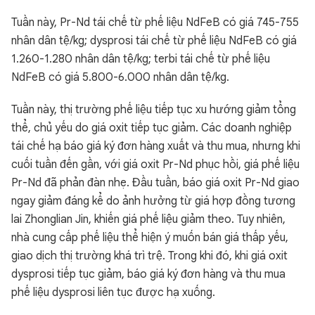
Tuần này, Pr-Nd tái chế từ phế liệu NdFeB có giá 745-755
nhân dân tệ/kg; dysprosi tái chế từ phế liệu NdFeB có giá
1.260-1.280 nhân dân tệ/kg; terbi tái chế từ phế liệu
NdFeB có giá 5.800-6.000 nhân dân tệ/kg.
Tuần này, thị trường phế liệu tiếp tục xu hướng giảm tổng
thể, chủ yếu do giá oxit tiếp tục giảm. Các doanh nghiệp
tái chế hạ báo giá ký đơn hàng xuất và thu mua, nhưng khi
cuối tuần đến gần, với giá oxit Pr-Nd phục hồi, giá phế liệu
Pr-Nd đã phản đàn nhẹ. Đầu tuần, báo giá oxit Pr-Nd giao
ngay giảm đáng kể do ảnh hưởng từ giá hợp đồng tương
lai Zhonglian Jin, khiến giá phế liệu giảm theo. Tuy nhiên,
nhà cung cấp phế liệu thể hiện ý muốn bán giá thấp yếu,
giao dịch thị trường khá trì trệ. Trong khi đó, khi giá oxit
dysprosi tiếp tục giảm, báo giá ký đơn hàng và thu mua
phế liệu dysprosi liên tục được hạ xuống.