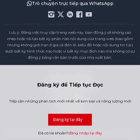
Trò chuyện trực tiếp qua WhatsApp
Lưu ý: Bằng việc truy cập trang web này, bạn đồng ý sẽ không sao
chép hoặc tái tạo bất kỳ phần nào nội dung của trang web (bao gồm
nhưng không giới hạn ở giá cả đơn lẻ, biểu đồ hoặc nội dung tin tức)
dưới bất kỳ hình thức nào hoặc vì bất kỳ mục đích nào mà không có sự
đồng ý bằng văn bản trước của nhà xuất bản.
Tuyên bố tuân thủ
Chính sách Bảo mật
Đăng ký để Tiếp tục Đọc
Điều khoản & Điều kiện
Lịch Giá Ngày Lễ
Tiếp cận những phân tích mới nhất về kim loại và năng lượng mới
Liên Hệ Chúng Tôi
Tuyển dụng
Sơ Đồ Trang Web
Đăng ký tại đây
Bản quyền © 2026 SMM Information & Technology Co., Ltd. Đã đăng
Đã có tài khoản?
đăng nhập tại đây
ký Bản quyền.