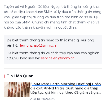
Tuyên bố về Nguồn Dữ liệu: Ngoại trừ thông tin công khai,
tất cả dữ liệu khác được SMM xử lý dựa trên thông tin công
khai, giao tiếp thị trường và dựa trên mô hình cơ sở dữ liệu
nội bộ của SMM. Chúng chỉ mang tính chất tham khảo và
không cấu thành khuyến nghị ra quyết định.
Để biết thêm thông tin hoặc có thắc mắc gì, vui lòng
liên hệ:
lemonzhao@smm.cn
Để biết thêm thông tin về cách truy cập báo cáo nghiên
cứu, vui lòng liên hệ:
service.en@smm.cn
Tin Liên Quan
[SMM Rare Earth Morning Briefing] Chào
giá ôxít Pr-Nd trì trệ, xuất hàng giá thấp
tiếp tục; giá kim loại theo đà giảm và giao
dịch bế tắc; đơn hàng vật liệu từ phục hồi
Aug 10, 2026 02:21
khi công việc trở lại.