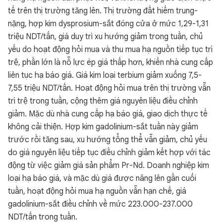
tế trên thị trường tăng lên. Thị trường đất hiếm trung-
nặng, hợp kim dysprosium-sắt đóng cửa ở mức 1,29-1,31
triệu NDT/tấn, giá duy trì xu hướng giảm trong tuần, chủ
yếu do hoạt động hỏi mua và thu mua hạ nguồn tiếp tục trì
trệ, phần lớn là nỗ lực ép giá thấp hơn, khiến nhà cung cấp
liên tục hạ báo giá. Giá kim loại terbium giảm xuống 7,5-
7,55 triệu NDT/tấn. Hoạt động hỏi mua trên thị trường vẫn
trì trệ trong tuần, cộng thêm giá nguyên liệu điều chỉnh
giảm. Mặc dù nhà cung cấp hạ báo giá, giao dịch thực tế
không cải thiện. Hợp kim gadolinium-sắt tuần này giảm
trước rồi tăng sau, xu hướng tổng thể vẫn giảm, chủ yếu
do giá nguyên liệu tiếp tục điều chỉnh giảm kết hợp với tác
động từ việc giảm giá sản phẩm Pr-Nd. Doanh nghiệp kim
loại hạ báo giá, và mặc dù giá được nâng lên gần cuối
tuần, hoạt động hỏi mua hạ nguồn vẫn hạn chế, giá
gadolinium-sắt điều chỉnh về mức 223.000-237.000
NDT/tấn trong tuần.