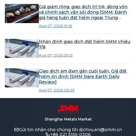
Giá giảm rộng, giao dịch trì trệ; dòng vốn
và chính sách vẫn sôi động [SMM: Đánh
giá hàng tuần đất hiếm ngoài Trung
Quốc]
Aug 07, 2026 10:16
Nhận định giao dịch đất hiếm SMM chiều
7/8
Aug 07, 2026 09:12
Giao dịch ảm đạm gần cuối tuần, Giá đất
hiếm ổn định [SMM Rare Earth Daily
Review]
Aug 07, 2026 06:03
Shanghai Metals Market
Gửi tin nhắn cho chúng tôi
dịchvụ.en@smm.cn
+86 021 5155-0306