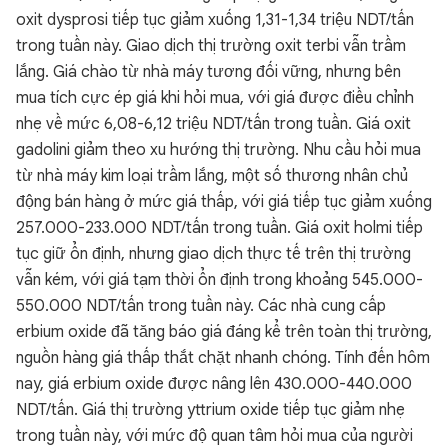
oxit dysprosi tiếp tục giảm xuống 1,31-1,34 triệu NDT/tấn
trong tuần này. Giao dịch thị trường oxit terbi vẫn trầm
lắng. Giá chào từ nhà máy tương đối vững, nhưng bên
mua tích cực ép giá khi hỏi mua, với giá được điều chỉnh
nhẹ về mức 6,08-6,12 triệu NDT/tấn trong tuần. Giá oxit
gadolini giảm theo xu hướng thị trường. Nhu cầu hỏi mua
từ nhà máy kim loại trầm lắng, một số thương nhân chủ
động bán hàng ở mức giá thấp, với giá tiếp tục giảm xuống
257.000-233.000 NDT/tấn trong tuần. Giá oxit holmi tiếp
tục giữ ổn định, nhưng giao dịch thực tế trên thị trường
vẫn kém, với giá tạm thời ổn định trong khoảng 545.000-
550.000 NDT/tấn trong tuần này. Các nhà cung cấp
erbium oxide đã tăng báo giá đáng kể trên toàn thị trường,
nguồn hàng giá thấp thắt chặt nhanh chóng. Tính đến hôm
nay, giá erbium oxide được nâng lên 430.000-440.000
NDT/tấn. Giá thị trường yttrium oxide tiếp tục giảm nhẹ
trong tuần này, với mức độ quan tâm hỏi mua của người