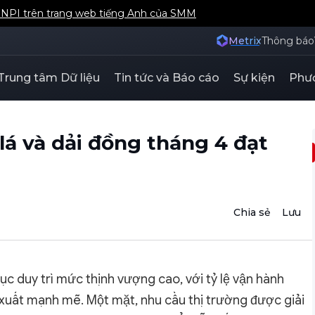
á NPI trên trang web tiếng Anh của SMM
Metrix
Thông báo
Trung tâm Dữ liệu
Tin tức và Báo cáo
Sự kiện
Phươ
lá và dải đồng tháng 4 đạt
Chia sẻ
Lưu
ục duy trì mức thịnh vượng cao, với tỷ lệ vận hành
xuất mạnh mẽ. Một mặt, nhu cầu thị trường được giải