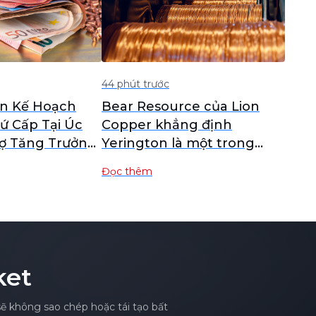
44 phút trước
ên Kế Hoạch
Bear Resource của Lion
ứ Cấp Tại Úc
Copper khẳng định
ợ Tăng Trưởng
Yerington là một trong
và Chiến Lược
những dự án đồng chưa
Đọc thêm
phát triển lớn nhất Nevada
ket
sẽ không sao chép hoặc tái tạo bất