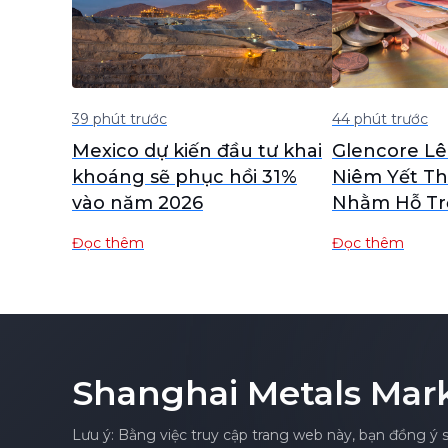
39 phút trước
44 phút trước
Mexico dự kiến đầu tư khai
Glencore L
khoáng sẽ phục hồi 31%
Niêm Yết Th
vào năm 2026
Nhằm Hỗ Tr
Mảng Đồng 
Đọc thêm
Đọc thêm
M&A
Shanghai Metals Mar
Lưu ý: Bằng việc truy cập trang web này, bạn đồng ý 