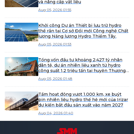
và nâng cấp vật liệu
Aug 05, 2026 01:55
Khởi công Dự án Thiết bị lưu trữ hydro
thể rắn tại Cơ sở Đổi mới Công nghệ Chất
lượng Năng lượng Hydro Thiểm Tây.
Aug 05, 2026 01:53
Tổng vốn đầu tư khoảng 2,427 tỷ nhân
dân tệ, dự án nhiên liệu xanh từ hydro
công suất 1,2 triệu tấn tại huyện Thương
Đô hoàn tất đăng ký.
Aug 05, 2026 01:48
Tầm hoạt động vượt 1.000 km, xe buýt
pin nhiên liệu hydro thế hệ mới của Irizar
dự kiến bắt đầu sản xuất vào năm 2027
Aug 04, 2026 01:40