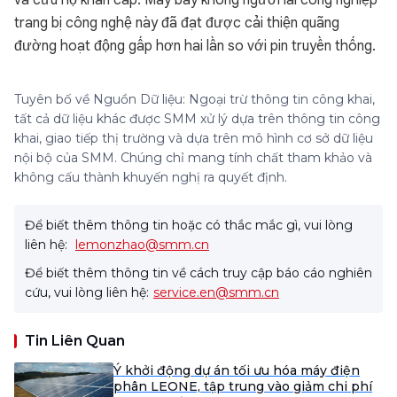
và cứu hộ khẩn cấp. Máy bay không người lái công nghiệp
trang bị công nghệ này đã đạt được cải thiện quãng
đường hoạt động gấp hơn hai lần so với pin truyền thống.
Tuyên bố về Nguồn Dữ liệu: Ngoại trừ thông tin công khai,
tất cả dữ liệu khác được SMM xử lý dựa trên thông tin công
khai, giao tiếp thị trường và dựa trên mô hình cơ sở dữ liệu
nội bộ của SMM. Chúng chỉ mang tính chất tham khảo và
không cấu thành khuyến nghị ra quyết định.
Để biết thêm thông tin hoặc có thắc mắc gì, vui lòng
liên hệ:
lemonzhao@smm.cn
Để biết thêm thông tin về cách truy cập báo cáo nghiên
cứu, vui lòng liên hệ:
service.en@smm.cn
Tin Liên Quan
Ý khởi động dự án tối ưu hóa máy điện
phân LEONE, tập trung vào giảm chi phí