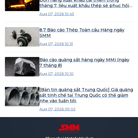
Đơn hàng xuất khẩu cải thiện trong
tháng 7, liệu xuất khẩu thép sẽ phục hồi
vào tháng 8?
Aug 07, 2026 10:45
8.7 Báo cáo Thép Toàn cầu Hàng ngày
SMM
Aug 07, 2026 10:13
Báo cáo quặng sắt hàng ngày MMi (ngày
7 tháng 8)
Aug 07, 2026 10:10
[Bản tin quặng sắt Trung Quốc] Giá quặng
sắt tinh chế tại Trung Quốc có thể giảm
nhẹ vào tuần tới.
Aug 07, 2026 09:02