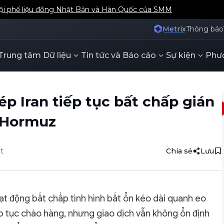
hội phế liệu đồng Nhật Bản và Hàn Quốc của SMM
Metrix
Thông báo
Trung tâm Dữ liệu
Tin tức và Báo cáo
Sự kiện
Phươ
p Iran tiếp tục bất chấp gián
n Hormuz
t
Chia sẻ
Lưu
ạt động bất chấp tình hình bất ổn kéo dài quanh eo
p tục chào hàng, nhưng giao dịch vẫn không ổn định