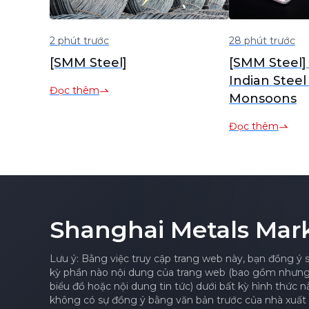
2 phút trước
28 phút trước
[SMM Steel]
[SMM Steel] A
Indian Steel
Đọc thêm
Monsoons
Đọc thêm
Shanghai Metals Mar
Lưu ý: Bằng việc truy cập trang web này, bạn đồng ý 
kỳ phần nào nội dung của trang web (bao gồm nhưng k
biểu đồ hoặc nội dung tin tức) dưới bất kỳ hình thức 
không có sự đồng ý bằng văn bản trước của nhà xuất 