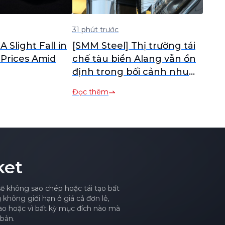
31 phút trước
 Slight Fall in
[SMM Steel] Thị trường tái
 Prices Amid
chế tàu biển Alang vẫn ổn
định trong bối cảnh nhu
cầu yếu.
Đọc thêm
ket
sẽ không sao chép hoặc tái tạo bất
hông giới hạn ở giá cả đơn lẻ,
nào hoặc vì bất kỳ mục đích nào mà
bản.