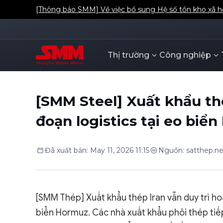
[Thông báo SMM] Về việc bổ sung Hệ số tồn kho xã 
Thị trường
Công nghiệp
[SMM Steel] Xuất khẩu thé
đoạn logistics tại eo biể
Đã xuất bản
:
May 11, 2026 11:15
Nguồn
:
satthep.ne
[SMM Thép] Xuất khẩu thép Iran vẫn duy trì ho
biển Hormuz. Các nhà xuất khẩu phôi thép tiế