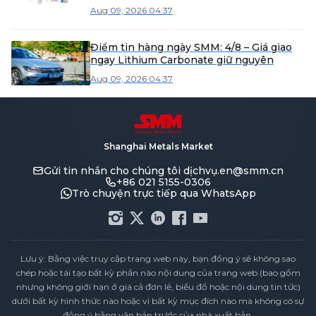
Aug 09, 2026 04:37
Điểm tin hàng ngày SMM: 4/8 – Giá giao
ngay Lithium Carbonate giữ nguyên
Aug 09, 2026 04:37
Shanghai Metals Market
Gửi tin nhắn cho chúng tôi
dịchvụ.en@smm.cn
+86 021 5155-0306
Trò chuyện trực tiếp qua WhatsApp
Lưu ý: Bằng việc truy cập trang web này, bạn đồng ý sẽ không sao
chép hoặc tái tạo bất kỳ phần nào nội dung của trang web (bao gồm
nhưng không giới hạn ở giá cả đơn lẻ, biểu đồ hoặc nội dung tin tức)
dưới bất kỳ hình thức nào hoặc vì bất kỳ mục đích nào mà không có sự
đồng ý bằng văn bản trước của nhà xuất bản.