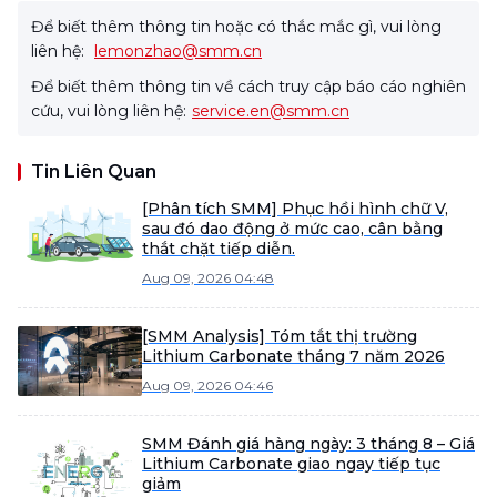
Để biết thêm thông tin hoặc có thắc mắc gì, vui lòng
liên hệ:
lemonzhao@smm.cn
Để biết thêm thông tin về cách truy cập báo cáo nghiên
cứu, vui lòng liên hệ:
service.en@smm.cn
Tin Liên Quan
[Phân tích SMM] Phục hồi hình chữ V,
sau đó dao động ở mức cao, cân bằng
thắt chặt tiếp diễn.
Aug 09, 2026 04:48
[SMM Analysis] Tóm tắt thị trường
Lithium Carbonate tháng 7 năm 2026
Aug 09, 2026 04:46
SMM Đánh giá hàng ngày: 3 tháng 8 – Giá
Lithium Carbonate giao ngay tiếp tục
giảm