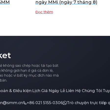
 SMM
ngày MMi (ngày 7 tháng 8)
Đọc thêm
ket
sẽ không sao chép hoặc tái tạo bất
hông giới hạn ở giá cả đơn lẻ,
nào hoặc vì bất kỳ mục đích nào mà
bản.
hoản & Điều kiện
Lịch Giá Ngày Lễ
Liên Hệ Chúng Tôi
Tuy
|
|
|
.en@smm.cn
+86 021 5155-0306
Trò chuyện trực tiếp