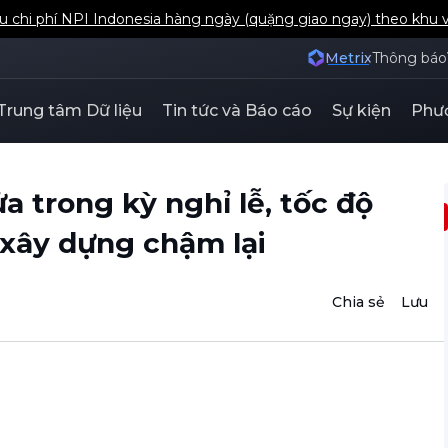
u chi phí NPI Indonesia hàng ngày (quặng giao ngay) theo khu 
Metrix
Thông báo
Trung tâm Dữ liệu
Tin tức và Báo cáo
Sự kiện
Phươ
a trong kỳ nghỉ lễ, tốc độ
 xây dựng chậm lại
Chia sẻ
Lưu