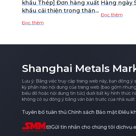
khẩu Thép] Đơn hàng xuất
Hàng ngày
khẩu cải thiện trong tháng
Đọc thêm
7, liệu xuất khẩu thép sẽ
Đọc thêm
phục hồi vào tháng 8?
Shanghai Metals Mar
Lưu ý: Bằng việc truy cập trang web này, bạn đồng ý 
kỳ phần nào nội dung của trang web (bao gồm nhưng k
biểu đồ hoặc nội dung tin tức) dưới bất kỳ hình thức 
không có sự đồng ý bằng văn bản trước của nhà xuất 
Tuyên bố tuân thủ
Chính sách Bảo mật
Điều k
|
|
Gửi tin nhắn cho chúng tôi
dịchvụ