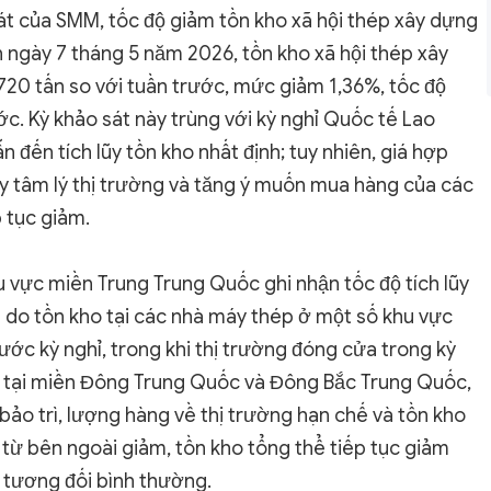
át của SMM, tốc độ giảm tồn kho xã hội thép xây dựng
n ngày 7 tháng 5 năm 2026, tồn kho xã hội thép xây
720 tấn so với tuần trước, mức giảm 1,36%, tốc độ
ớc. Kỳ khảo sát này trùng với kỳ nghỉ Quốc tế Lao
 đến tích lũy tồn kho nhất định; tuy nhiên, giá hợp
ẩy tâm lý thị trường và tăng ý muốn mua hàng của các
p tục giảm.
u vực miền Trung Trung Quốc ghi nhận tốc độ tích lũy
u do tồn kho tại các nhà máy thép ở một số khu vực
ớc kỳ nghỉ, trong khi thị trường đóng cửa trong kỳ
g; tại miền Đông Trung Quốc và Đông Bắc Trung Quốc,
ảo trì, lượng hàng về thị trường hạn chế và tồn kho
 từ bên ngoài giảm, tồn kho tổng thể tiếp tục giảm
g tương đối bình thường.