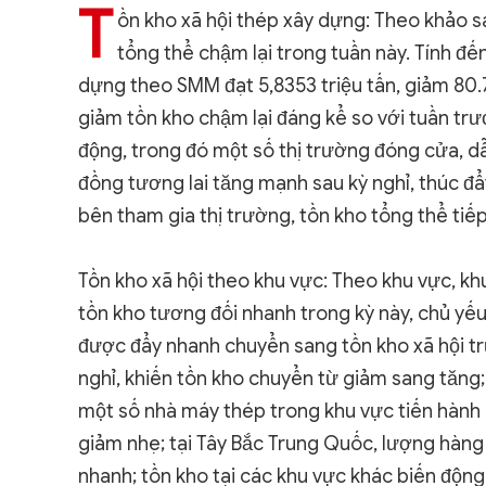
T
ồn kho xã hội thép xây dựng: Theo khảo s
tổng thể chậm lại trong tuần này. Tính đế
dựng theo SMM đạt 5,8353 triệu tấn, giảm 80.
giảm tồn kho chậm lại đáng kể so với tuần trư
động, trong đó một số thị trường đóng cửa, dẫn
đồng tương lai tăng mạnh sau kỳ nghỉ, thúc đ
bên tham gia thị trường, tồn kho tổng thể tiế
Tồn kho xã hội theo khu vực: Theo khu vực, kh
tồn kho tương đối nhanh trong kỳ này, chủ yế
được đẩy nhanh chuyển sang tồn kho xã hội trư
nghỉ, khiến tồn kho chuyển từ giảm sang tăn
một số nhà máy thép trong khu vực tiến hành b
giảm nhẹ; tại Tây Bắc Trung Quốc, lượng hàng
nhanh; tồn kho tại các khu vực khác biến độn