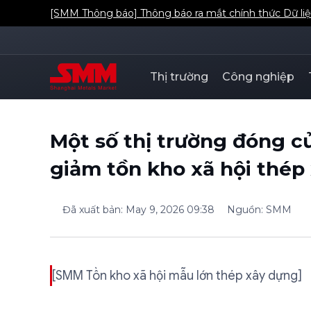
[SMM Thông báo] Thông báo ra mắt chính thức Dữ liệ
Thị trường
Công nghiệp
Một số thị trường đóng cử
giảm tồn kho xã hội thép
Đã xuất bản
:
May 9, 2026 09:38
Nguồn
:
SMM
[SMM Tồn kho xã hội mẫu lớn thép xây dựng]