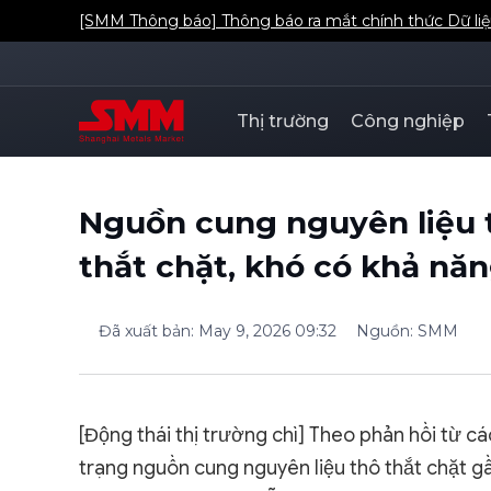
[SMM Thông báo] Thông báo ra mắt chính thức Dữ liệ
Thị trường
Công nghiệp
Nguồn cung nguyên liệu t
thắt chặt, khó có khả năn
Đã xuất bản
:
May 9, 2026 09:32
Nguồn
:
SMM
[Động thái thị trường chì] Theo phản hồi từ c
trạng nguồn cung nguyên liệu thô thắt chặt g