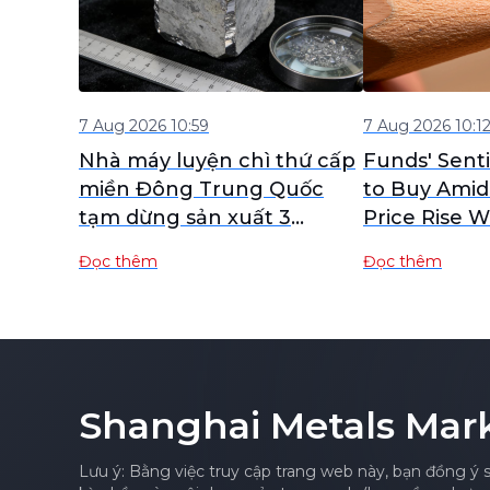
7 Aug 2026 10:59
7 Aug 2026 10:1
Nhà máy luyện chì thứ cấp
Funds' Sent
miền Đông Trung Quốc
to Buy Amid
tạm dừng sản xuất 3
Price Rise W
tháng, theo dõi thị trường
SHFE Lead O
Đọc thêm
Đọc thêm
nhằm sớm khởi động lại.
Closed High
Futures Brie
Shanghai Metals Mar
Lưu ý: Bằng việc truy cập trang web này, bạn đồng ý 