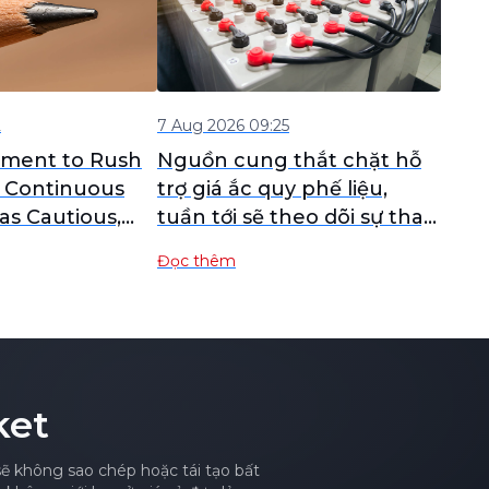
2
7 Aug 2026 09:25
iment to Rush
Nguồn cung thắt chặt hỗ
 Continuous
trợ giá ắc quy phế liệu,
as Cautious,
tuần tới sẽ theo dõi sự thay
nly Slightly
đổi về tâm lý thu mua tại
Đọc thêm
er Today [Lead
các lò luyện kim [SMM
f]
Scrap Battery Weekly
Review]
ket
sẽ không sao chép hoặc tái tạo bất