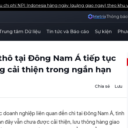
u chi phí NPI Indonesia hàng ngày (quặng giao ngay) theo khu 
Metrix
Thông báo
Trung tâm Dữ liệu
Tin tức và Báo cáo
Sự kiện
Phươ
hô tại Đông Nam Á tiếp tục
g cải thiện trong ngắn hạn
Chia sẻ
Lưu
ác doanh nghiệp liên quan đến chì tại Đông Nam Á, tình
ần đây vẫn chưa được cải thiện, lưu thông hàng giao