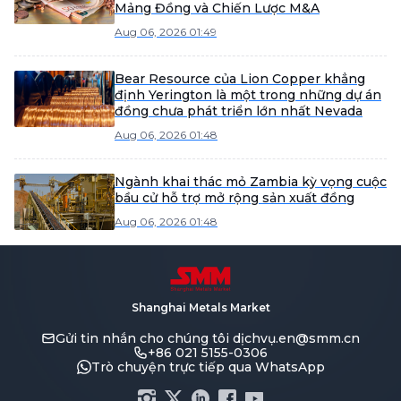
Mảng Đồng và Chiến Lược M&A
Aug 06, 2026 01:49
Bear Resource của Lion Copper khẳng
định Yerington là một trong những dự án
đồng chưa phát triển lớn nhất Nevada
Aug 06, 2026 01:48
Ngành khai thác mỏ Zambia kỳ vọng cuộc
bầu cử hỗ trợ mở rộng sản xuất đồng
Aug 06, 2026 01:48
Shanghai Metals Market
Gửi tin nhắn cho chúng tôi
dịchvụ.en@smm.cn
+86 021 5155-0306
Trò chuyện trực tiếp qua WhatsApp