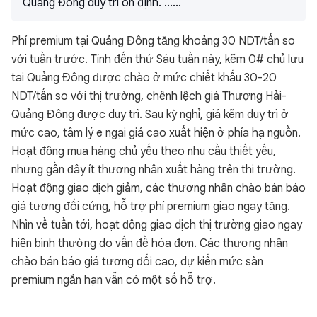
Quảng Đông duy trì ổn định. ......
Phí premium tại Quảng Đông tăng khoảng 30 NDT/tấn so
với tuần trước. Tính đến thứ Sáu tuần này, kẽm 0# chủ lưu
tại Quảng Đông được chào ở mức chiết khấu 30-20
NDT/tấn so với thị trường, chênh lệch giá Thượng Hải-
Quảng Đông được duy trì. Sau kỳ nghỉ, giá kẽm duy trì ở
mức cao, tâm lý e ngại giá cao xuất hiện ở phía hạ nguồn.
Hoạt động mua hàng chủ yếu theo nhu cầu thiết yếu,
nhưng gần đây ít thương nhân xuất hàng trên thị trường.
Hoạt động giao dịch giảm, các thương nhân chào bán báo
giá tương đối cứng, hỗ trợ phí premium giao ngay tăng.
Nhìn về tuần tới, hoạt động giao dịch thị trường giao ngay
hiện bình thường do vấn đề hóa đơn. Các thương nhân
chào bán báo giá tương đối cao, dự kiến mức sàn
premium ngắn hạn vẫn có một số hỗ trợ.