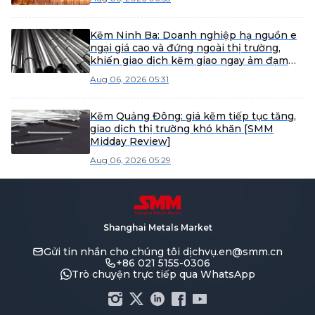
Kẽm Ninh Ba: Doanh nghiệp hạ nguồn e
ngại giá cao và đứng ngoài thị trường,
khiến giao dịch kẽm giao ngay ảm đạm
[Điểm tin giữa ngày SMM]
Aug 06, 2026 05:31
Kẽm Quảng Đông: giá kẽm tiếp tục tăng,
giao dịch thị trường khó khăn [SMM
Midday Review]
Aug 06, 2026 05:29
Shanghai Metals Market
Gửi tin nhắn cho chúng tôi
dịchvụ.en@smm.cn
+86 021 5155-0306
Trò chuyện trực tiếp qua WhatsApp