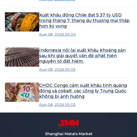
Xuất khẩu đồng Chile đạt 5,37 tỷ USD
trong tháng 7, thặng dư thương mại thấp
hơn kỳ vọng
Aug 08, 2026 09:04
Indonesia nối lại xuất khẩu khoáng sản
sau khi giải quyết vấn đề phát hiện
nguyên tố đất hiếm.
Aug 08, 2026 09:03
CHDC Congo cấm xuất khẩu tinh quặng
đồng và cobalt, các công ty Trung Quốc
không bị ảnh hưởng
Aug 08, 2026 09:03
Shanghai Metals Market