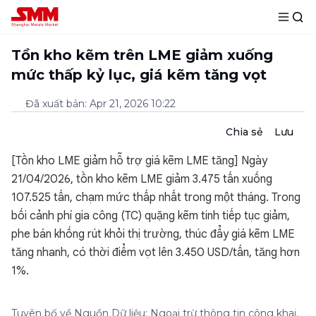
Tồn kho kẽm trên LME giảm xuống
mức thấp kỷ lục, giá kẽm tăng vọt
Đã xuất bản
:
Apr 21, 2026 10:22
Chia sẻ
Lưu
[Tồn kho LME giảm hỗ trợ giá kẽm LME tăng] Ngày
21/04/2026, tồn kho kẽm LME giảm 3.475 tấn xuống
107.525 tấn, chạm mức thấp nhất trong một tháng. Trong
bối cảnh phí gia công (TC) quặng kẽm tinh tiếp tục giảm,
phe bán khống rút khỏi thị trường, thúc đẩy giá kẽm LME
tăng nhanh, có thời điểm vọt lên 3.450 USD/tấn, tăng hơn
1%.
Tuyên bố về Nguồn Dữ liệu: Ngoại trừ thông tin công khai,