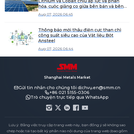
Lithium và Cobalt chịu áp lực và phân
hóa, cuộc giằng co giữa bên bán và bên
mua làm gia tăng sự củng cố thị trường
Aug 07, 2026 06:45
nguyên vật liệu
Thông báo mời thầu điện cực than chì
công suất siêu cao của Vật liệu Bột
Ansteel
Aug 07, 2026 06:44
Shanghai Metals Market
Gửi tin nhắn cho chúng tôi
dịchvụ.en@smm.cn
+86 021 5155-0306
Trò chuyện trực tiếp qua WhatsApp
Lưu ý: Bằng việc truy cập trang web này, bạn đồng ý sẽ không sao
chép hoặc tái tạo bất kỳ phần nào nội dung của trang web (bao gồm