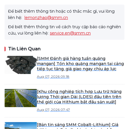
Để biết thêm thông tin hoặc có thắc mắc gì, vui lòng
liên hệ:
lemonzhao@smm.cn
Để biết thêm thông tin về cách truy cập báo cáo nghiên
cứu, vui lòng liên hệ:
service.en@smm.cn
Tin Liên Quan
[SMM Đánh giá hàng tuần quặng
mangan] Tồn kho quặng mangan tại cảng
tiếp tục tăng, giá giao ngay chịu áp lực
Aug 07, 2026 09:18
[Khu công nghiệp tích hợp Lưu trữ Năng
lượng Thời gian Dài (LDES) đầu tiên trên
thế giới của Hithium bắt đầu sản xuất]
Aug 07, 2026 07:47
[Bản tin sáng SMM Cobalt-Lithium] Giá