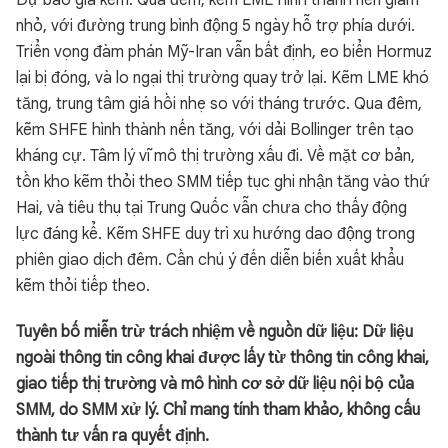
Dự báo giá kẽm: Qua đêm, kẽm LME hình thành nến giảm
nhỏ, với đường trung bình động 5 ngày hỗ trợ phía dưới.
Triển vọng đàm phán Mỹ-Iran vẫn bất định, eo biển Hormuz
lại bị đóng, và lo ngại thị trường quay trở lại. Kẽm LME khó
tăng, trung tâm giá hồi nhẹ so với tháng trước. Qua đêm,
kẽm SHFE hình thành nến tăng, với dải Bollinger trên tạo
kháng cự. Tâm lý vĩ mô thị trường xấu đi. Về mặt cơ bản,
tồn kho kẽm thỏi theo SMM tiếp tục ghi nhận tăng vào thứ
Hai, và tiêu thụ tại Trung Quốc vẫn chưa cho thấy động
lực đáng kể. Kẽm SHFE duy trì xu hướng dao động trong
phiên giao dịch đêm. Cần chú ý đến diễn biến xuất khẩu
kẽm thỏi tiếp theo.
Tuyên bố miễn trừ trách nhiệm về nguồn dữ liệu: Dữ liệu
ngoài thông tin công khai được lấy từ thông tin công khai,
giao tiếp thị trường và mô hình cơ sở dữ liệu nội bộ của
SMM, do SMM xử lý. Chỉ mang tính tham khảo, không cấu
thành tư vấn ra quyết định.