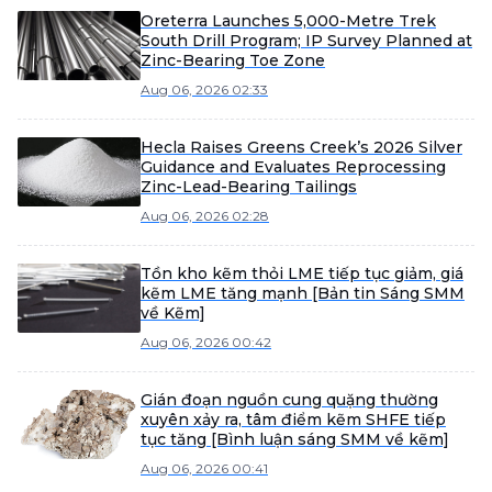
Oreterra Launches 5,000-Metre Trek
South Drill Program; IP Survey Planned at
Zinc-Bearing Toe Zone
Aug 06, 2026 02:33
Hecla Raises Greens Creek’s 2026 Silver
Guidance and Evaluates Reprocessing
Zinc-Lead-Bearing Tailings
Aug 06, 2026 02:28
Tồn kho kẽm thỏi LME tiếp tục giảm, giá
kẽm LME tăng mạnh [Bản tin Sáng SMM
về Kẽm]
Aug 06, 2026 00:42
Gián đoạn nguồn cung quặng thường
xuyên xảy ra, tâm điểm kẽm SHFE tiếp
tục tăng [Bình luận sáng SMM về kẽm]
Aug 06, 2026 00:41