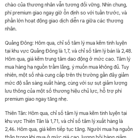
chào của thương nhân vẫn tương đối vững. Nhìn chung,
phí premium giao ngay giữ ổn định so với tuần trước, và
phần lớn hoạt động giao dịch diễn ra giữa các thương
nhân.
Quảng Đông: Hôm qua, chỉ số tâm lý mua kẽm tinh luyện
tại khu vực Quảng Đông là 1,7, và chỉ số tâm lý bán là 2,48.
Hôm qua, giá kẽm trung tâm dao động ở mức cao. Tâm lý
mua hàng hạ nguồn trầm lắng, ý muốn mua không đủ. Tuy
nhiên, một số nhà cung cấp trên thị trường gần đây giảm
mức độ sẵn sàng xuất hàng, cùng với sự sụt giảm lượng
lưu thông của một số thương hiệu chủ lực, hỗ trợ phí
premium giao ngay tăng nhẹ.
Thiên Tân: Hôm qua, chỉ số tâm lý mua kẽm tinh luyện tại
khu vực Thiên Tân là 1,71, và chỉ số tâm lý xuất hàng là
2,46. Hôm qua, giá kẽm tiếp tục tăng. Người mua hạ nguồn
thận trọng khi mua ở mức giá cao, lượng hỏi hàng giảm.