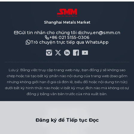
Shanghai Metals Market
Gửi tin nhắn cho chúng tôi
dịchvụ.en@smm.cn
+86 021 5155-0306
Trò chuyện trực tiếp qua WhatsApp
Lưu ý: Bằng việc truy cập trang web này, bạn đồng ý sẽ không sao
chép hoặc tái tạo bất kỳ phần nào nội dung của trang web (bao gồm
nhưng không giới hạn ở giá cả đơn lẻ, biểu đồ hoặc nội dung tin tức)
dưới bất kỳ hình thức nào hoặc vì bất kỳ mục đích nào mà không có sự
đồng ý bằng văn bản trước của nhà xuất bản.
Tuyên bố tuân thủ
Chính sách Bảo mật
Đăng ký để Tiếp tục Đọc
Điều khoản & Điều kiện
Lịch Giá Ngày Lễ