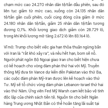
chạm mức cao 24.270 nhân dân tệ/tấn đầu phiên, sau đó
liên tục giảm từ mức cao, xuống còn 24.135 nhân dân
tệ/tấn gần cuối phiên, cuối cùng đóng cửa giảm ở mức
24.180 nhân dân tệ/tấn, giảm 25 nhân dân tệ/tấn tương
đương 0,1%. Khối lượng giao dịch giảm còn 28.729 lô,
trong khi khối lượng mở tăng 2.672 lô lên 83.164 lô.
Vĩ mô: Trump cho biết việc gia hạn thỏa thuận ngừng bắn
với Iran là "rất khó xảy ra", và nếu hết hạn, bom sẽ nổ.
Người phát ngôn Bộ Ngoại giao Iran cho biết hiện chưa
có kế hoạch cho vòng đàm phán thứ hai với Mỹ. Truyền
thông Mỹ đưa tin Vance dự kiến đến Pakistan vào thứ Ba,
các cuộc đàm phán Mỹ-Iran được lên kế hoạch vào thứ
Tư. Mỹ sẽ tổ chức vòng đàm phán Lebanon-Israel thứ hai
vào thứ Năm. Ứng viên Fed Mỹ Warsh cam kết bảo vệ tính
độc lập của chính sách tiền tệ. Nguồn tin cho biết Ngân
hàng Trung ương Nhật Bản có thể hoãn tăng lãi suất tại