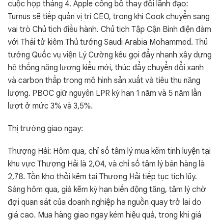
cuộc họp tháng 4. Apple công bố thay đổi lãnh đạo:
Turnus sẽ tiếp quản vị trí CEO, trong khi Cook chuyển sang
vai trò Chủ tịch điều hành. Chủ tịch Tập Cận Bình điện đàm
với Thái tử kiêm Thủ tướng Saudi Arabia Mohammed. Thủ
tướng Quốc vụ viện Lý Cường kêu gọi đẩy nhanh xây dựng
hệ thống năng lượng kiểu mới, thúc đẩy chuyển đổi xanh
và carbon thấp trong mô hình sản xuất và tiêu thụ năng
lượng. PBOC giữ nguyên LPR kỳ hạn 1 năm và 5 năm lần
lượt ở mức 3% và 3,5%.
Thị trường giao ngay:
Thượng Hải: Hôm qua, chỉ số tâm lý mua kẽm tinh luyện tại
khu vực Thượng Hải là 2,04, và chỉ số tâm lý bán hàng là
2,78. Tồn kho thỏi kẽm tại Thượng Hải tiếp tục tích lũy.
Sáng hôm qua, giá kẽm kỳ hạn biến động tăng, tâm lý chờ
đợi quan sát của doanh nghiệp hạ nguồn quay trở lại do
giá cao. Mua hàng giao ngay kém hiệu quả, trong khi giá