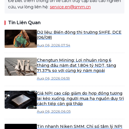
Để biết thêm thông tin về cách truy cập báo cáo nghiên
cứu, vui lòng liên hệ:
service.en@smm.cn
Tin Liên Quan
Dữ liệu: Biến động thị trường SHFE, DCE
(06/08)
Aug 06, 2026 07:54
Chengtun Mining: Lợi nhuận ròng 6
tháng đầu năm đạt 1,804 tỷ NDT, tăng
71,37% so với cùng kỳ năm ngoái
Aug 06, 2026 06:59
Giá NPI cao cấp giảm do hợp đồng tương
lai kéo xuống, người mua hạ nguồn duy trì
cách tiếp cận giá thấp
Aug 06, 2026 06:05
Tin nhanh Niken SMM: Chỉ số tâm lý NPI