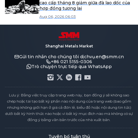
cao cấp tháng 8 giảm giữa đà lao dốc của
hợp đồng tương lai
Aug 06, 2026 06:03
Shanghai Metals Market
Gửi tin nhắn cho chúng tôi
dịchvụ.en@smm.cn
+86 021 5155-0306
Trò chuyện trực tiếp qua WhatsApp
Lưu ý: Bằng việc truy cập trang web này, bạn đồng ý sẽ không sao
chép hoặc tái tạo bất kỳ phần nào nội dung của trang web (bao gồm
nhưng không giới hạn ở giá cả đơn lẻ, biểu đồ hoặc nội dung tin tức)
dưới bất kỳ hình thức nào hoặc vì bất kỳ mục đích nào mà không có sự
đồng ý bằng văn bản trước của nhà xuất bản.
Tuyên bố tuân thủ