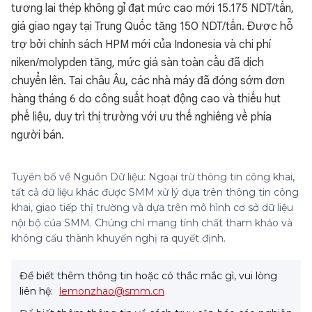
tương lai thép không gỉ đạt mức cao mới 15.175 NDT/tấn,
giá giao ngay tại Trung Quốc tăng 150 NDT/tấn. Được hỗ
trợ bởi chính sách HPM mới của Indonesia và chi phí
niken/molypden tăng, mức giá sàn toàn cầu đã dịch
chuyển lên. Tại châu Âu, các nhà máy đã đóng sớm đơn
hàng tháng 6 do công suất hoạt động cao và thiếu hụt
phế liệu, duy trì thị trường với ưu thế nghiêng về phía
người bán.
Tuyên bố về Nguồn Dữ liệu: Ngoại trừ thông tin công khai,
tất cả dữ liệu khác được SMM xử lý dựa trên thông tin công
khai, giao tiếp thị trường và dựa trên mô hình cơ sở dữ liệu
nội bộ của SMM. Chúng chỉ mang tính chất tham khảo và
không cấu thành khuyến nghị ra quyết định.
Để biết thêm thông tin hoặc có thắc mắc gì, vui lòng
liên hệ:
lemonzhao@smm.cn