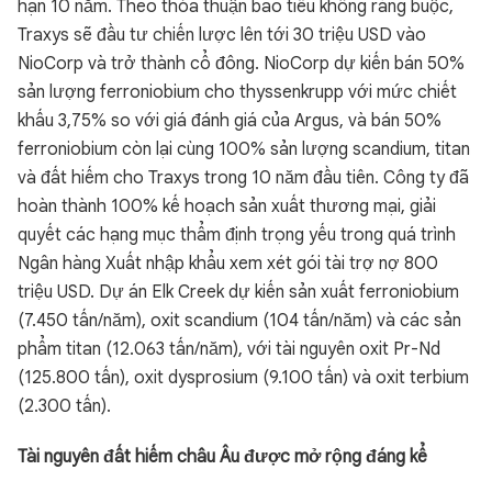
hạn 10 năm. Theo thỏa thuận bao tiêu không ràng buộc,
Traxys sẽ đầu tư chiến lược lên tới 30 triệu USD vào
NioCorp và trở thành cổ đông. NioCorp dự kiến bán 50%
sản lượng ferroniobium cho thyssenkrupp với mức chiết
khấu 3,75% so với giá đánh giá của Argus, và bán 50%
ferroniobium còn lại cùng 100% sản lượng scandium, titan
và đất hiếm cho Traxys trong 10 năm đầu tiên. Công ty đã
hoàn thành 100% kế hoạch sản xuất thương mại, giải
quyết các hạng mục thẩm định trọng yếu trong quá trình
Ngân hàng Xuất nhập khẩu xem xét gói tài trợ nợ 800
triệu USD. Dự án Elk Creek dự kiến sản xuất ferroniobium
(7.450 tấn/năm), oxit scandium (104 tấn/năm) và các sản
phẩm titan (12.063 tấn/năm), với tài nguyên oxit Pr-Nd
(125.800 tấn), oxit dysprosium (9.100 tấn) và oxit terbium
(2.300 tấn).
Tài nguyên đất hiếm châu Âu được mở rộng đáng kể