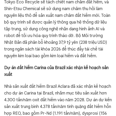
Tokyo Eco Recycle sẽ tách chiết nam châm đất hiếm, và
Shin-Etsu Chemical sẽ sử dụng nam châm thu hồi làm
nguyên liệu thô để sản xuất nam châm đất hiếm mới. Toàn
bộ quy trình sẽ được quản lý thông qua hệ thống dữ liệu
tập trung, sử dụng công nghệ nhận dạng hình ảnh AI và
robot để tối ưu hóa quy trình tháo dỡ. Bộ Môi trường
Nhật Bản đã phân bổ khoảng 37,9 tỷ yên (238 triệu USD)
trong ngân sách tài khóa 2026 để thúc đẩy tái chế tài
nguyên kim loại bao gồm kim loại hiếm và đất hiếm.
Dự án đất hiếm Carina của Brazil xác nhận kế hoạch sản
xuất
Nhà sản xuất đất hiếm Brazil Aclara đã xác nhận kế hoạch
cho dự án Carina tại Brazil, nhắm mục tiêu sản xuất hơn
4.300 tấn/năm oxit đất hiếm vào năm 2028. Dự án dự kiến
sản xuất trung bình 4.378 tấn/năm tinh quặng đất hiếm hỗn
hợp REO, bao gồm Pr-Nd (1.191 tấn/năm), dysprosi (156