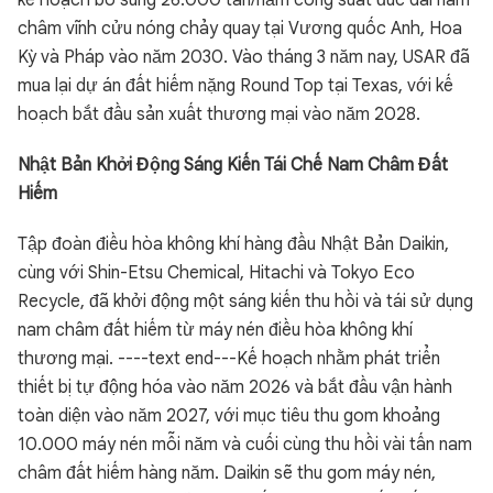
kế hoạch bổ sung 26.000 tấn/năm công suất đúc dải nam
châm vĩnh cửu nóng chảy quay tại Vương quốc Anh, Hoa
Kỳ và Pháp vào năm 2030. Vào tháng 3 năm nay, USAR đã
mua lại dự án đất hiếm nặng Round Top tại Texas, với kế
hoạch bắt đầu sản xuất thương mại vào năm 2028.
Nhật Bản Khởi Động Sáng Kiến Tái Chế Nam Châm Đất
Hiếm
Tập đoàn điều hòa không khí hàng đầu Nhật Bản Daikin,
cùng với Shin-Etsu Chemical, Hitachi và Tokyo Eco
Recycle, đã khởi động một sáng kiến thu hồi và tái sử dụng
nam châm đất hiếm từ máy nén điều hòa không khí
thương mại. ----text end---Kế hoạch nhằm phát triển
thiết bị tự động hóa vào năm 2026 và bắt đầu vận hành
toàn diện vào năm 2027, với mục tiêu thu gom khoảng
10.000 máy nén mỗi năm và cuối cùng thu hồi vài tấn nam
châm đất hiếm hàng năm. Daikin sẽ thu gom máy nén,