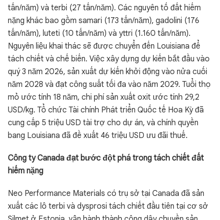
tấn/năm) và terbi (27 tấn/năm). Các nguyên tố đất hiếm
nặng khác bao gồm samari (173 tấn/năm), gadolini (176
tấn/năm), luteti (10 tấn/năm) và yttri (1.160 tấn/năm).
Nguyên liệu khai thác sẽ được chuyển đến Louisiana để
tách chiết và chế biến. Việc xây dựng dự kiến bắt đầu vào
quý 3 năm 2026, sản xuất dự kiến khởi động vào nửa cuối
năm 2028 và đạt công suất tối đa vào năm 2029. Tuổi thọ
mỏ ước tính 18 năm, chi phí sản xuất oxit ước tính 29,2
USD/kg. Tổ chức Tài chính Phát triển Quốc tế Hoa Kỳ đã
cung cấp 5 triệu USD tài trợ cho dự án, và chính quyền
bang Louisiana đã đề xuất 46 triệu USD ưu đãi thuế.
Công ty Canada đạt bước đột phá trong tách chiết đất
hiếm nặng
Neo Performance Materials có trụ sở tại Canada đã sản
xuất các lô terbi và dysprosi tách chiết đầu tiên tại cơ sở
Silmet ở Estonia, vận hành thành công dây chuyền sản