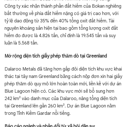
Công ty xác nhận thành phần đất hiếm của Bokan nghiêng
bất thường về phía đất hiếm nặng có giá trị cao hơn, với
tỷ lệ dao động từ 35% đến 40% tổng oxit đất hiếm. Tài
nguyên khoáng sản hiện tại bao gồm tổng lượng oxit đất
hiếm đo được là 4.826 tấn, chỉ định là 19.545 tấn và suy
luận là 5.568 tấn.
Mở rộng diện tích giấy phép thăm dò tại Greenland
Dalaroo Metals đã tăng hơn gấp đôi diện tích khu vực khai
thác tại tây nam Greenland bằng cách nộp đơn xin hai giấy
phép thăm dò quy mô lớn hoàn toàn mới, liền kề với dự án
Blue Lagoon hiện có. Các khu vực mới sẽ bổ sung hơn
242 km² vào danh mục của Dalaroo, nâng tổng diện tích
tại Greenland lên gần 260 km². Dự án Blue Lagoon nằm
trong Tỉnh Kiềm Gardar nổi tiếng.
Báo cáo ngành và phản đối từ xã hội dân sự