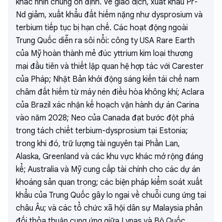
khác nhìn chung ổn định. Về giao dịch, xuất khẩu Pr-
Nd giảm, xuất khẩu đất hiếm nặng như dysprosium và
terbium tiếp tục bị hạn chế. Các hoạt động ngoài
Trung Quốc diễn ra sôi nổi: công ty USA Rare Earth
của Mỹ hoàn thành mẻ đúc yttrium kim loại thương
mại đầu tiên và thiết lập quan hệ hợp tác với Carester
của Pháp; Nhật Bản khởi động sáng kiến tái chế nam
châm đất hiếm từ máy nén điều hòa không khí; Aclara
của Brazil xác nhận kế hoạch vận hành dự án Carina
vào năm 2028; Neo của Canada đạt bước đột phá
trong tách chiết terbium-dysprosium tại Estonia;
trong khi đó, trữ lượng tài nguyên tại Phần Lan,
Alaska, Greenland và các khu vực khác mở rộng đáng
kể; Australia và Mỹ cung cấp tài chính cho các dự án
khoáng sản quan trọng; các biện pháp kiểm soát xuất
khẩu của Trung Quốc gây lo ngại về chuỗi cung ứng tại
châu Âu; và các tổ chức xã hội dân sự Malaysia phản
đối thỏa thuận cung ứng giữa Lynas và Bộ Quốc