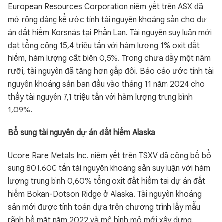
European Resources Corporation niêm yết trên ASX đã
mở rộng đáng kể ước tính tài nguyên khoáng sản cho dự
án đất hiếm Korsnäs tại Phần Lan. Tài nguyên suy luận mới
đạt tổng cộng 15,4 triệu tấn với hàm lượng 1% oxit đất
hiếm, hàm lượng cắt biên 0,5%. Trong chưa đầy một năm
rưỡi, tài nguyên đã tăng hơn gấp đôi. Báo cáo ước tính tài
nguyên khoáng sản ban đầu vào tháng 11 năm 2024 cho
thấy tài nguyên 7,1 triệu tấn với hàm lượng trung bình
1,09%.
Bổ sung tài nguyên dự án đất hiếm Alaska
Ucore Rare Metals Inc. niêm yết trên TSXV đã công bố bổ
sung 801.600 tấn tài nguyên khoáng sản suy luận với hàm
lượng trung bình 0,60% tổng oxit đất hiếm tại dự án đất
hiếm Bokan-Dotson Ridge ở Alaska. Tài nguyên khoáng
sản mới được tính toán dựa trên chương trình lấy mẫu
rãnh bề mặt năm 2022 và mô hình mỏ mới xây dựng.