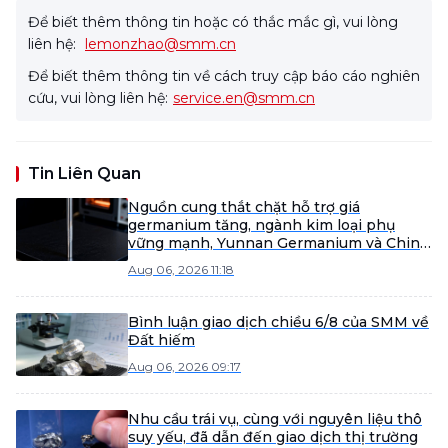
Để biết thêm thông tin hoặc có thắc mắc gì, vui lòng
liên hệ:
lemonzhao@smm.cn
Để biết thêm thông tin về cách truy cập báo cáo nghiên
cứu, vui lòng liên hệ:
service.en@smm.cn
Tin Liên Quan
Nguồn cung thắt chặt hỗ trợ giá
germanium tăng, ngành kim loại phụ
vững mạnh, Yunnan Germanium và China
Tungsten High-Tech dẫn đầu đà tăng
Aug 06, 2026 11:18
[SMM Flash]
Bình luận giao dịch chiều 6/8 của SMM về
Đất hiếm
Aug 06, 2026 09:17
Nhu cầu trái vụ, cùng với nguyên liệu thô
suy yếu, đã dẫn đến giao dịch thị trường