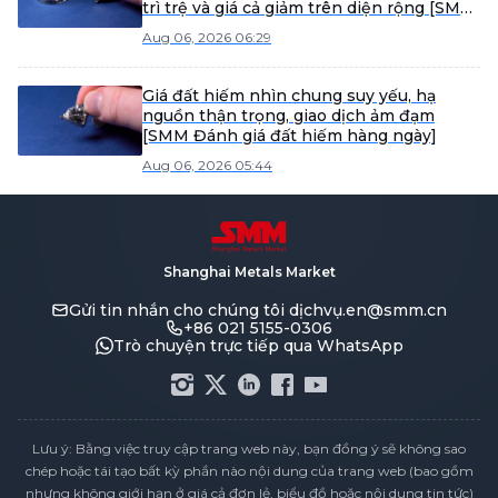
trì trệ và giá cả giảm trên diện rộng [SMM
Rare Earth Weekly Review]
Aug 06, 2026 06:29
Giá đất hiếm nhìn chung suy yếu, hạ
nguồn thận trọng, giao dịch ảm đạm
[SMM Đánh giá đất hiếm hàng ngày]
Aug 06, 2026 05:44
Shanghai Metals Market
Gửi tin nhắn cho chúng tôi
dịchvụ.en@smm.cn
+86 021 5155-0306
Trò chuyện trực tiếp qua WhatsApp
Lưu ý: Bằng việc truy cập trang web này, bạn đồng ý sẽ không sao
chép hoặc tái tạo bất kỳ phần nào nội dung của trang web (bao gồm
nhưng không giới hạn ở giá cả đơn lẻ, biểu đồ hoặc nội dung tin tức)