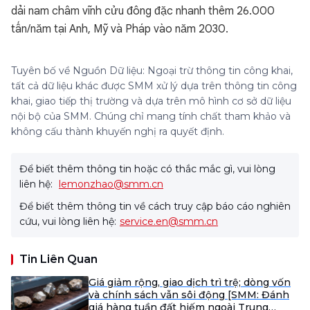
dải nam châm vĩnh cửu đông đặc nhanh thêm 26.000
tấn/năm tại Anh, Mỹ và Pháp vào năm 2030.
Tuyên bố về Nguồn Dữ liệu: Ngoại trừ thông tin công khai,
tất cả dữ liệu khác được SMM xử lý dựa trên thông tin công
khai, giao tiếp thị trường và dựa trên mô hình cơ sở dữ liệu
nội bộ của SMM. Chúng chỉ mang tính chất tham khảo và
không cấu thành khuyến nghị ra quyết định.
Để biết thêm thông tin hoặc có thắc mắc gì, vui lòng
liên hệ:
lemonzhao@smm.cn
Để biết thêm thông tin về cách truy cập báo cáo nghiên
cứu, vui lòng liên hệ:
service.en@smm.cn
Tin Liên Quan
Giá giảm rộng, giao dịch trì trệ; dòng vốn
và chính sách vẫn sôi động [SMM: Đánh
giá hàng tuần đất hiếm ngoài Trung