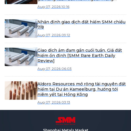
Quốc]
Aug 07, 2026 10:16
Nhận định giao dịch đất hiếm SMM chiều
7/8
Aug 07, 2026 09:12
Giao dịch ảm đạm gần cuối tuần, Giá đất
hiếm ổn định [SMM Rare Earth Daily
Review]
Aug 07, 2026 06:03
Aldoro Resources mở rộng tài nguyên đất
hiếm tại Dự án Kameelburg, hướng tới
niêm yết tại Hồng Kông
Aug 07, 2026 03:13
Shanghai Metals Market