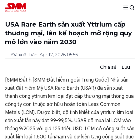
USA Rare Earth sản xuất Yttrium cấp
thương mại, lên kế hoạch mở rộng quy
mô lớn vào năm 2030
Đã xuất bản
:
Apr 17, 2026 05:56
Chia sẻ
Lưu
[SMM Đất hi[SMM Đất hiếm ngoài Trung Quốc] Nhà sản
xuất đất hiếm Mỹ USA Rare Earth (USAR) đã sản xuất
thành công yttrium kim loại đạt cấp thương mại thông qua
công ty con thuộc sở hữu hoàn toàn Less Common
Metals (LCM). Được biết, độ tinh khiết của yttrium kim loại
sản xuất lần này đạt 99-99,5%. USAR đã mua lại LCM vào
tháng 9/2025 với giá 125 triệu USD. LCM có công suất sản
xuất kim loại 1.500 tấn/năm và dự kiến tăng công suất đúc