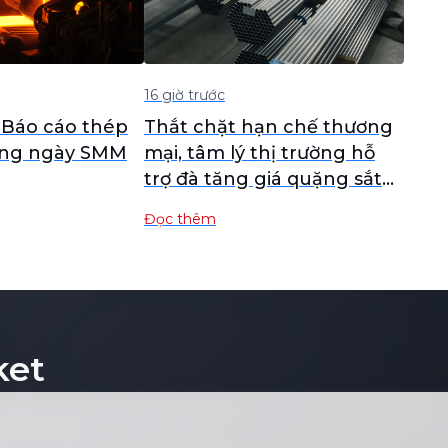
16 giờ trước
 Báo cáo thép
Thắt chặt hạn chế thương
àng ngày SMM
mại, tâm lý thị trường hỗ
trợ đà tăng giá quặng sắt
[Đánh giá hằng ngày về
Đọc thêm
quặng sắt của SMM]
ket
sẽ không sao chép hoặc tái tạo bất
hông giới hạn ở giá cả đơn lẻ,