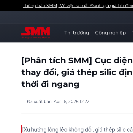
[Thông báo SMM] Về việc ra mắt Đánh giá giá Liti đih
Thị trường
Công nghiệp
[Phân tích SMM] Cục diệ
thay đổi, giá thép silic đ
thời đi ngang
Đã xuất bản
:
Apr 16, 2026 12:22
[Xu hướng lỏng lẻo không đổi, giá thép silic c