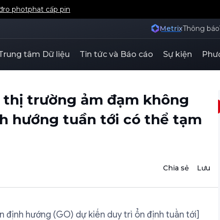
iđro photphat cấp pin
Metrix
Thông báo
Trung tâm Dữ liệu
Tin tức và Báo cáo
Sự kiện
Phươ
n thị trường ảm đạm không
ịnh hướng tuần tới có thể tạm
Chia sẻ
Lưu
án định hướng (GO) dự kiến duy trì ổn định tuần tới]