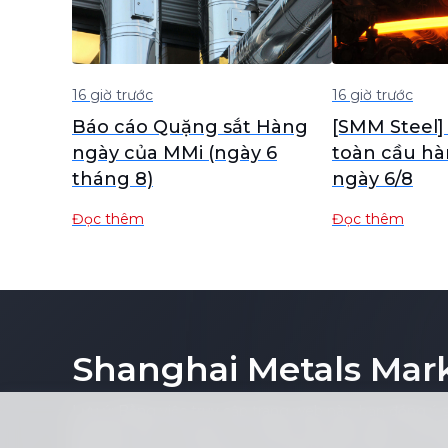
16 giờ trước
16 giờ trước
Báo cáo Quặng sắt Hàng
[SMM Steel]
ngày của MMi (ngày 6
toàn cầu h
tháng 8)
ngày 6/8
Đọc thêm
Đọc thêm
Shanghai Metals Mar
Lưu ý: Bằng việc truy cập trang web này, bạn đồng ý 
kỳ phần nào nội dung của trang web (bao gồm nhưng k