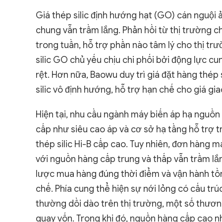
Giá thép silic định hướng hạt (GO) cán nguội 
chung vẫn trầm lắng. Phản hồi từ thị trường c
trong tuần, hỗ trợ phần nào tâm lý cho thị tr
silic GO chủ yếu chịu chi phối bởi động lực cun
rệt. Hơn nữa, Baowu duy trì giá đặt hàng thép
silic vô định hướng, hỗ trợ hạn chế cho giá gia
Hiện tại, nhu cầu ngành máy biến áp hạ nguồ
cấp như siêu cao áp và cơ sở hạ tầng hỗ trợ tr
thép silic Hi-B cấp cao. Tuy nhiên, đơn hàng 
với nguồn hàng cấp trung và thấp vẫn trầm lắ
lược mua hàng đúng thời điểm và vận hành tồn
chế. Phía cung thể hiện sự nới lỏng có cấu t
thường dồi dào trên thị trường, một số thươ
quay vốn. Trong khi đó, nguồn hàng cấp cao 