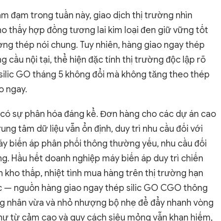
ảm đạm trong tuần này, giao dịch thị trường nhìn
ho thấy hợp đồng tương lai kim loại đen giữ vững tốt
ường thép nói chung. Tuy nhiên, hàng giao ngay thép
g cầu nội tại, thể hiện đặc tính thị trường độc lập rõ
 silic GO tháng 5 không đổi mà không tăng theo thép
o ngay.
n có sự phân hóa đáng kể. Đơn hàng cho các dự án cao
ung tâm dữ liệu vẫn ổn định, duy trì nhu cầu đối với
máy biến áp phân phối thông thường yếu, nhu cầu đối
ng. Hầu hết doanh nghiệp máy biến áp duy trì chiến
 kho thấp, nhiệt tình mua hàng trên thị trường hạn
rúc — nguồn hàng giao ngay thép silic GO CGO thông
ng nhân vừa và nhỏ nhượng bộ nhẹ để đẩy nhanh vòng
như từ cảm cao và quy cách siêu mỏng vẫn khan hiếm,