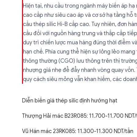
Hiện tại, nhu cầu trong ngành máy biến áp hạ
cao cấp như siêu cao áp và cơ sở hạ tầng hỗ t
cầu thép silic Hi-B cấp cao. Tuy nhiên, đơn h
cầu đối với nguồn hàng trung và thấp cấp tiế
duy trì chiến lược mua hàng đúng thời điểm và
hạn chế. Phía cung thể hiện sự lỏng lẻo mang 
thông thường (CGO) lưu thông trên thị trườn
nhượng giá nhẹ để đẩy nhanh vòng quay vốn. 
quy cách siêu mỏng vẫn khan hiếm, các doanh
Diễn biến giá thép silic định hướng hạt
Thượng Hải mác B23R085: 11.700-11.700 NDT/
Vũ Hán mác 23RK085: 11.300-11.300 NDT/tấn