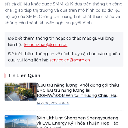
tất cả dữ liệu khác được SMM xử lý dựa trên thông tin công
khai, giao tiếp thị trường và dựa trên mô hình cơ sở dữ liệu
nội bộ của SMM. Chúng chỉ mang tính chất tham khảo và
không cấu thành khuyến nghị ra quyết định.
Để biết thêm thông tin hoặc có thắc mắc gì, vui lòng
liên hệ:
lemonzhao@smm.cn
Để biết thêm thông tin về cách truy cập báo cáo nghiên
cứu, vui lòng liên hệ:
service.en@smm.cn
Tin Liên Quan
[Lưu trữ năng lượng: Khởi động gói thầu
EPC lưu trữ năng lượng lai
100MW/400MWh tại Thương Châu, Hà
Bắc]
Aug 06, 2026 06:59
[Pin Lithium: Shenzhen Shengyoudeng
và EVE Energy Ký Thỏa Thuận Hợp Tác