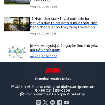
Chiến Lược]
Aug 06, 2026 06:58
【Phân tích SMM】 Giá cathode ba
nguyên duy trì ổn định ở mức thấp, đơn
hàng tháng 8 cho thấy tăng trưởng ổn
định.
Aug 06, 2026 06:18
[SMM Analysis] Giá nguyên liệu thô yếu,
giá tiền chất giảm
Aug 06, 2026 05:36
Shanghai Metals Market
Gửi tin nhắn cho chúng tôi
dịchvụ.en@smm.cn
+86 021 5155-0306
Trò chuyện trực tiếp qua WhatsApp