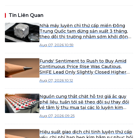
Tin Liên Quan
Nhà máy luyện chì thứ cấp miền Đông
Trung Quốc tạm dừng sản xuất 3 tháng,
theo dõi thị trường nhằm sớm khởi động
lại.
Aug 07, 2026 10:59
Funds' Sentiment to Rush to Buy Amid
Continuous Price Rise Was Cautious,
SHFE Lead Only Slightly Closed Higher
Today [Lead Futures Brief]
Aug 07, 2026 10:12
Nguồn cung thắt chặt hỗ trợ giá ắc quy
phế liệu, tuần tới sẽ theo dõi sự thay đổi
về tâm lý thu mua tại các lò luyện kim
[SMM Scrap Battery Weekly Review]
Aug 07, 2026 09:25
Hiệu suất giao dịch chì tinh luyện thứ cấp
yếu, chi phí hạn hẹp kìm hãm sự phục hồi