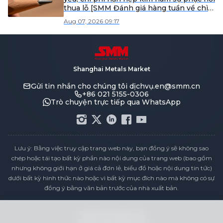
thua lỗ [SMM Đánh giá hàng tuần về chì
tinh luyện thứ cấp]
Aug 07, 2026 09:17
Shanghai Metals Market
Gửi tin nhắn cho chúng tôi
dịchvụ.en@smm.cn
+86 021 5155-0306
Trò chuyện trực tiếp qua WhatsApp
Lưu ý: Bằng việc truy cập trang web này, bạn đồng ý sẽ không sao
chép hoặc tái tạo bất kỳ phần nào nội dung của trang web (bao gồm
nhưng không giới hạn ở giá cả đơn lẻ, biểu đồ hoặc nội dung tin tức)
dưới bất kỳ hình thức nào hoặc vì bất kỳ mục đích nào mà không có sự
đồng ý bằng văn bản trước của nhà xuất bản.
Tuyên bố tuân thủ