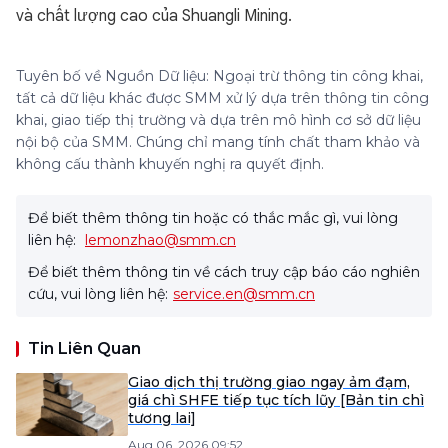
và chất lượng cao của Shuangli Mining.
Tuyên bố về Nguồn Dữ liệu: Ngoại trừ thông tin công khai,
tất cả dữ liệu khác được SMM xử lý dựa trên thông tin công
khai, giao tiếp thị trường và dựa trên mô hình cơ sở dữ liệu
nội bộ của SMM. Chúng chỉ mang tính chất tham khảo và
không cấu thành khuyến nghị ra quyết định.
Để biết thêm thông tin hoặc có thắc mắc gì, vui lòng
liên hệ:
lemonzhao@smm.cn
Để biết thêm thông tin về cách truy cập báo cáo nghiên
cứu, vui lòng liên hệ:
service.en@smm.cn
Tin Liên Quan
Giao dịch thị trường giao ngay ảm đạm,
giá chì SHFE tiếp tục tích lũy [Bản tin chì
tương lai]
Aug 06, 2026 09:52