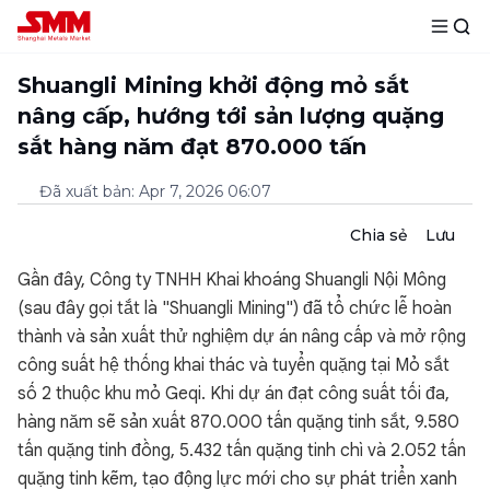
Shuangli Mining khởi động mỏ sắt
nâng cấp, hướng tới sản lượng quặng
sắt hàng năm đạt 870.000 tấn
Đã xuất bản
:
Apr 7, 2026 06:07
Chia sẻ
Lưu
Gần đây, Công ty TNHH Khai khoáng Shuangli Nội Mông
(sau đây gọi tắt là "Shuangli Mining") đã tổ chức lễ hoàn
thành và sản xuất thử nghiệm dự án nâng cấp và mở rộng
công suất hệ thống khai thác và tuyển quặng tại Mỏ sắt
số 2 thuộc khu mỏ Geqi. Khi dự án đạt công suất tối đa,
hàng năm sẽ sản xuất 870.000 tấn quặng tinh sắt, 9.580
tấn quặng tinh đồng, 5.432 tấn quặng tinh chì và 2.052 tấn
quặng tinh kẽm, tạo động lực mới cho sự phát triển xanh