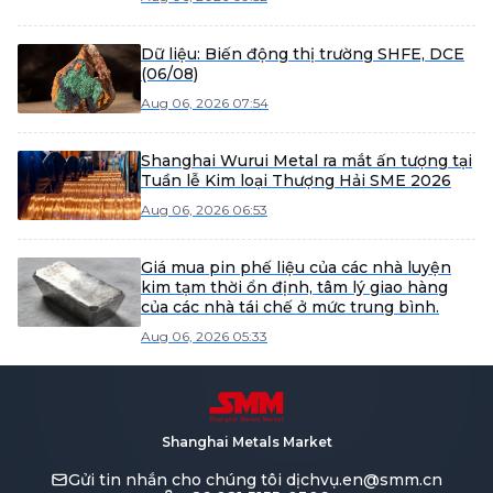
Dữ liệu: Biến động thị trường SHFE, DCE
(06/08)
Aug 06, 2026 07:54
Shanghai Wurui Metal ra mắt ấn tượng tại
Tuần lễ Kim loại Thượng Hải SME 2026
Aug 06, 2026 06:53
Giá mua pin phế liệu của các nhà luyện
kim tạm thời ổn định, tâm lý giao hàng
của các nhà tái chế ở mức trung bình.
Aug 06, 2026 05:33
Shanghai Metals Market
Gửi tin nhắn cho chúng tôi
dịchvụ.en@smm.cn