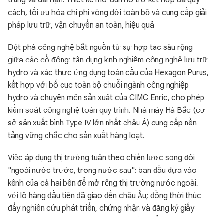
trung và dài hạn. Thiết kế mô-đun hỗ trợ kết hợp đa quy
cách, tối ưu hóa chi phí vòng đời toàn bộ và cung cấp giải
pháp lưu trữ, vận chuyển an toàn, hiệu quả.
Đột phá công nghệ bắt nguồn từ sự hợp tác sâu rộng
giữa các cổ đông: tận dụng kinh nghiệm công nghệ lưu trữ
hydro và xác thực ứng dụng toàn cầu của Hexagon Purus,
kết hợp với bố cục toàn bộ chuỗi ngành công nghiệp
hydro và chuyên môn sản xuất của CIMC Enric, cho phép
kiểm soát công nghệ toàn quy trình. Nhà máy Hà Bắc (cơ
sở sản xuất bình Type IV lớn nhất châu Á) cung cấp nền
tảng vững chắc cho sản xuất hàng loạt.
Việc áp dụng thị trường tuân theo chiến lược song đôi
"ngoài nước trước, trong nước sau": ban đầu dựa vào
kênh của cả hai bên để mở rộng thị trường nước ngoài,
với lô hàng đầu tiên đã giao đến châu Âu; đồng thời thúc
đẩy nghiên cứu phát triển, chứng nhận và đăng ký giấy