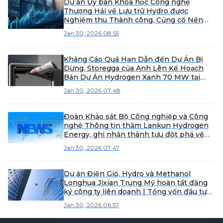
Dự án Ủy ban Khoa học Công nghệ
Thượng Hải về Lưu trữ Hydro được
Nghiệm thu Thành công, Củng cố Nền
tảng Nội địa hóa Thiết bị Lưu trữ Hydro.
Jan 30, 2026 08:55
Hydrogen Feng Đạt được Bố cục Song
phương "Khí + Thể rắn".
Kháng Cáo Quá Hạn Dẫn đến Dự Án Bị
Dừng, Storegga của Anh Lên Kế Hoạch
Bán Dự Án Hydrogen Xanh 70 MW tại
Scotland
Jan 30, 2026 07:48
Đoàn Khảo sát Bộ Công nghiệp và Công
nghệ Thông tin thăm Lankun Hydrogen
Energy, ghi nhận thành tựu đột phá về
công nghệ sản xuất hydro ngoài lưới
Jan 30, 2026 07:47
không dùng hệ thống lưu trữ năng lượng.
Dự án Điện Gió, Hydro và Methanol
Longhua Jixian Trung Mỹ hoàn tất đăng
ký công ty liên doanh | Tổng vốn đầu tư
6,1 tỷ nhân dân tệ
Jan 30, 2026 06:57