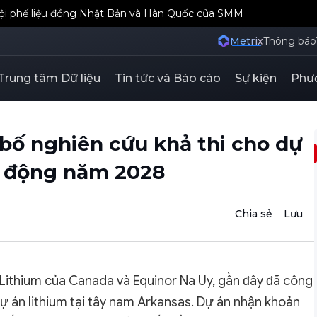
hội phế liệu đồng Nhật Bản và Hàn Quốc của SMM
Metrix
Thông báo
Trung tâm Dữ liệu
Tin tức và Báo cáo
Sự kiện
Phươ
bố nghiên cứu khả thi cho dự
i động năm 2028
Chia sẻ
Lưu
Lithium của Canada và Equinor Na Uy, gần đây đã công
ự án lithium tại tây nam Arkansas. Dự án nhận khoản