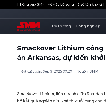
[Thông báo SMM] Về việc bổ sung Hệ số tồn kho xã 
Thị trường
Công nghiệp
Smackover Lithium công 
án Arkansas, dự kiến khở
Đã xuất bản
:
Sep 9, 2025 09:20
Nguồn
:
SMM
Smackover Lithium, liên doanh giữa Standard 
bố kết quả nghiên cứu khả thi cuối cùng cho d