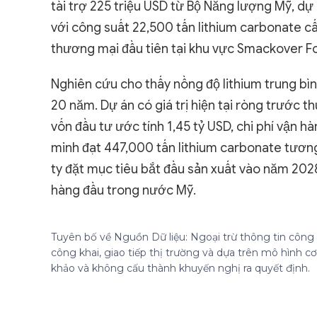
tài trợ 225 triệu USD từ Bộ Năng lượng Mỹ, d
với công suất 22,500 tấn lithium carbonate cấ
thương mại đầu tiên tại khu vực Smackover F
Nghiên cứu cho thấy nồng độ lithium trung bình
20 năm. Dự án có giá trị hiện tại ròng trước t
vốn đầu tư ước tính 1,45 tỷ USD, chi phí vận 
minh đạt 447,000 tấn lithium carbonate tương 
ty đặt mục tiêu bắt đầu sản xuất vào năm 202
hàng đầu trong nước Mỹ.
Tuyên bố về Nguồn Dữ liệu: Ngoại trừ thông tin công k
công khai, giao tiếp thị trường và dựa trên mô hình 
khảo và không cấu thành khuyến nghị ra quyết định.