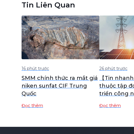
Tin Liên Quan
16 phút trước
26 phút trước
SMM chính thức ra mắt giá
【Tin nhan
niken sunfat CIF Trung
thuộc tập đ
Quốc
triển công 
chủ, đẩy nh
Đọc thêm
Đọc thêm
khỏi sự phụ
công nghệ 