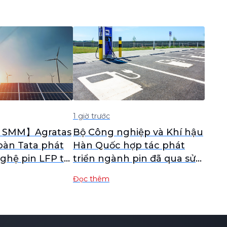
1 giờ trước
h SMM】Agratas
Bộ Công nghiệp và Khí hậu
oàn Tata phát
Hàn Quốc hợp tác phát
nghệ pin LFP tự
triển ngành pin đã qua sử
anh việc thoát
dụng
Đọc thêm
 thuộc vào
Trung Quốc