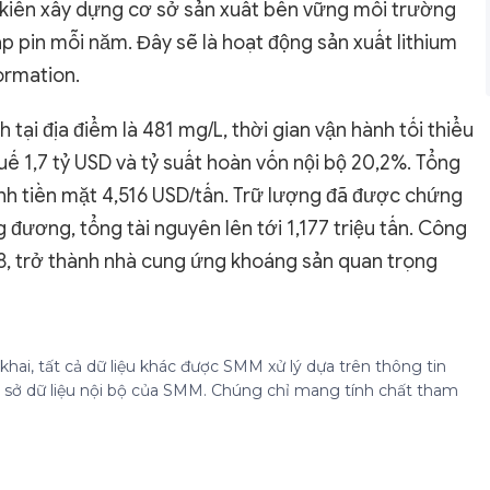
ự kiến xây dựng cơ sở sản xuất bền vững môi trường
p pin mỗi năm. Đây sẽ là hoạt động sản xuất lithium
ormation.
 tại địa điểm là 481 mg/L, thời gian vận hành tối thiểu
huế 1,7 tỷ USD và tỷ suất hoàn vốn nội bộ 20,2%. Tổng
hành tiền mặt 4,516 USD/tấn. Trữ lượng đã được chứng
đương, tổng tài nguyên lên tới 1,177 triệu tấn. Công
8, trở thành nhà cung ứng khoáng sản quan trọng
hai, tất cả dữ liệu khác được SMM xử lý dựa trên thông tin
cơ sở dữ liệu nội bộ của SMM. Chúng chỉ mang tính chất tham