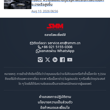
ทรงตัว; ความเสี่ยงด้านภูมิรัฐศาสตร์ในทะเลดำดันค่า
ระวางเรือสูงขึ้น
Aug 10, 2026 06:56
ตลาดโลหะเซี่ยงไฮ้
ติดต่อเรา
service.en@smm.cn
+86 021 5155-0306
แชทสดผ่าน WhatsApp
หมายเหตุ: การเข้าเข้าถึงไซต์นี้ถือว่าว่าคุณยอมรับว่าจะไม่คัดลอกหรือทำซ้ำเนื้อหาใด ๆ (รวม
ถึงแต่ไม่จำกัดเฉพาะราคาเดี่ยว กราฟ หรือเนื้อหาข่าว) ในรูปแบบใด ๆ หรือเพื่อวัตถุประสงค์
ใด ๆ โดยไม่ได้รับความยินยอมเป็นลายลักษณ์อักษรจากผู้เผยแพร่
คำแถลงการปฏิบัติตาม
นโยบายความเป็นส่วนตัว
ข้อกำหนดและเงื่อนไข